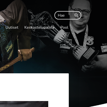
Haku
Hae
Uutiset
Keskustelupalsta
Pool
l