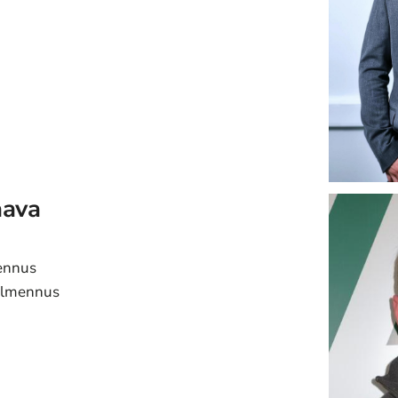
m
aava
ennus
almennus
m