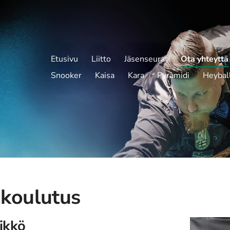
Etusivu
Liitto
Jäsenseurat
Ota yhteyttä
Snooker
Kaisa
Kara
Pyramidi
Heybal
koulutus
ikkö