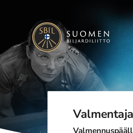
Siirry
sivun
sisältöön
Suomen Biljardiliitto ry
Valmentaja
Valmennuspääll