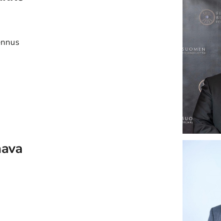
ennus
aava