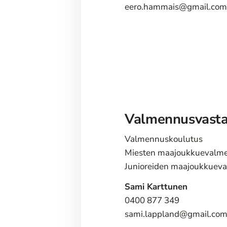
eero.hammais@gmail.co
Valmennusvast
Valmennuskoulutus
Miesten maajoukkuevalm
Junioreiden maajoukkuev
Sami Karttunen
0400 877 349
sami.lappland@gmail.co