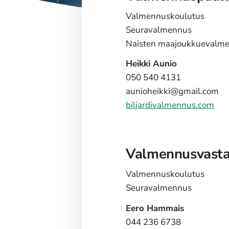
Valmennuskoulutus
Seuravalmennus
Naisten maajoukkuevalm
Heikki Aunio
050 540 4131
aunioheikki@gmail.com
biljardivalmennus.com
Valmennusvast
Valmennuskoulutus
Seuravalmennus
Eero Hammais
044 236 6738