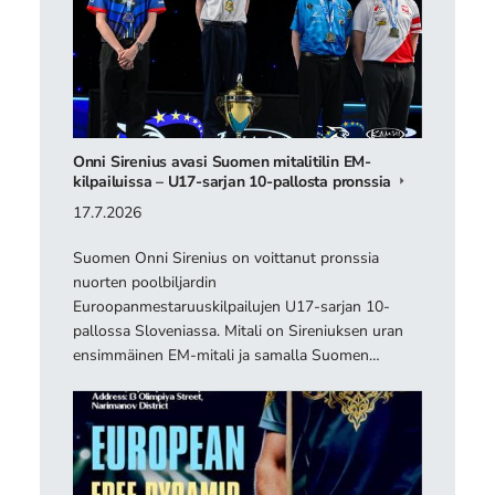
Onni Sirenius avasi Suomen mitalitilin EM-
kilpailuissa – U17-sarjan 10-pallosta pronssia
17.7.2026
Suomen Onni Sirenius on voittanut pronssia
nuorten poolbiljardin
Euroopanmestaruuskilpailujen U17-sarjan 10-
pallossa Sloveniassa. Mitali on Sireniuksen uran
ensimmäinen EM-mitali ja samalla Suomen…