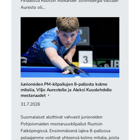
Finaalissa Ruotsin Alexander Strömbergiä vastaan
Auresto oli…
Junioreiden PM-kilpailujen 8-pallosta kolme
mitalia, Viljo Aurestolle ja Aleksi Kuuslehdolle
mestaruudet
31.7.2026
Suomalaiset aloittivat vahvasti junioreiden
Pohjoismaiden mestaruuskilpailut Ruotsin
Falköpingissä. Ensimmäisenä lajina 8-pallossa
pelaajamme voittivat yhteensä kolme mitalia, joista