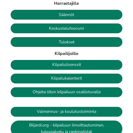
Harrastajille
Säännöt
Keskustelufoorumi
Tulokset
Kilpailijoille
Kilpailulisenssit
Kilpailukalenterit
Ohjeita liiton kilpailuun osallistuvalle
Valmennus- ja koulutustoiminta
Biljardi.org - kilpailuun ilmoittautuminen,
tulospalvelu ja rankinglistat