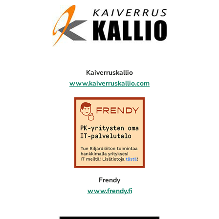
Kaiverruskallio
www.kaiverruskallio.com
Frendy
www.frendy.fi