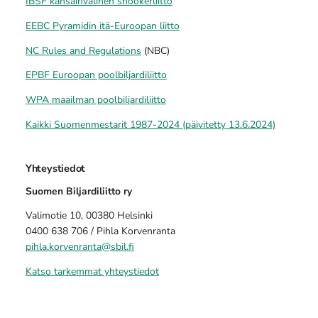
IBSF kansainvälinen snookerliitto
EEBC Pyramidin itä-Euroopan liitto
NC Rules and Regulations
(NBC)
EPBF Euroopan poolbiljardiliitto
WPA maailman poolbiljardiliitto
Kaikki Suomenmestarit 1987-2024 (päivitetty 13.6.2024)
Yhteystiedot
Suomen Biljardiliitto ry
Valimotie 10, 00380 Helsinki
0400 638 706 / Pihla Korvenranta
pihla.korvenranta@sbil.fi
Katso tarkemmat yhteystiedot