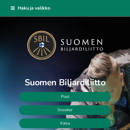
Siirry
Haku ja valikko
sivun
sisältöön
Suomen Biljardiliitto ry
Suomen Biljardiliitto
Pool
Snooker
Kaisa