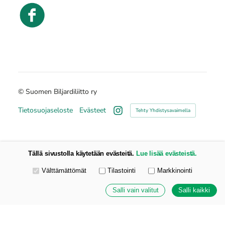
©
Suomen Biljardiliitto ry
Tietosuojaseloste
Evästeet
Tehty Yhdistysavaimella
Instagram
Tällä sivustolla käytetään evästeitä.
Lue lisää evästeistä.
Valitse käytettävät evästeet
Välttämättömät
Tilastointi
Markkinointi
Salli vain valitut
Salli kaikki