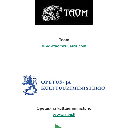
Taom
www.taombilliards.com
Opetus- ja kulttuuriministeriö
www.okm.fi