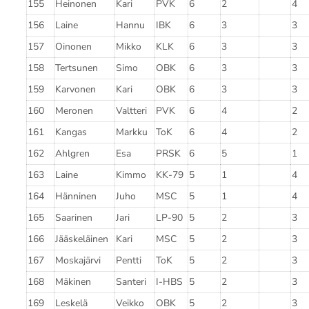
155
Heinonen
Kari
PVK
6
2
4
156
Laine
Hannu
IBK
6
3
3
157
Oinonen
Mikko
KLK
6
3
3
158
Tertsunen
Simo
OBK
6
3
3
159
Karvonen
Kari
OBK
6
3
3
160
Meronen
Valtteri
PVK
6
4
2
161
Kangas
Markku
ToK
6
4
2
162
Ahlgren
Esa
PRSK
6
5
1
163
Laine
Kimmo
KK-79
5
1
4
164
Hänninen
Juho
MSC
5
1
4
165
Saarinen
Jari
LP-90
5
2
3
166
Jääskeläinen
Kari
MSC
5
2
3
167
Moskajärvi
Pentti
ToK
5
2
3
168
Mäkinen
Santeri
I-HBS
5
2
3
169
Leskelä
Veikko
OBK
5
2
3