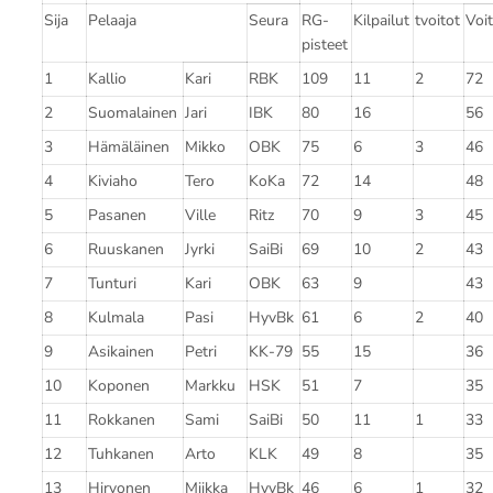
Sija
Pelaaja
Seura
RG-
Kilpailut
tvoitot
Voi
pisteet
1
Kallio
Kari
RBK
109
11
2
72
2
Suomalainen
Jari
IBK
80
16
56
3
Hämäläinen
Mikko
OBK
75
6
3
46
4
Kiviaho
Tero
KoKa
72
14
48
5
Pasanen
Ville
Ritz
70
9
3
45
6
Ruuskanen
Jyrki
SaiBi
69
10
2
43
7
Tunturi
Kari
OBK
63
9
43
8
Kulmala
Pasi
HyvBk
61
6
2
40
9
Asikainen
Petri
KK-79
55
15
36
10
Koponen
Markku
HSK
51
7
35
11
Rokkanen
Sami
SaiBi
50
11
1
33
12
Tuhkanen
Arto
KLK
49
8
35
13
Hirvonen
Miikka
HyvBk
46
6
1
32