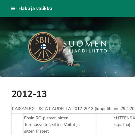
Siirry
Haku ja valikko
sivun
sisältöön
KAISA - Suomen Biljardiliitto ry
2012-13
KAISAN RG-LISTA KAUDELLA 2012-2013 (lopputilanne 29.4.20
Ensin RG-pisteet, sitten
YHTEENSÄ
Turnausvoitot, sitten Voitot ja
kilpailua)
sitten Pisteet