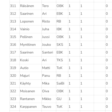
311
Räisänen
Tero
OBK
1
1
0
312
Saarinen
Ari
EBK
1
1
0
313
Loponen
Risto
RB
1
1
0
314
Vainio
Juha
IBK
1
1
0
315
Pellinen
Jussi
OBK
1
1
0
316
Mynttinen
Jouko
SKS
1
1
0
317
Saarinen
Santeri
EBK
1
1
0
318
Koski
Ari
TKS
1
1
0
319
Autio
Matti
ToK
1
1
0
320
Majuri
Panu
RB
1
1
0
321
Käyhty
Mika
SaiBi
1
1
0
322
Moisanen
Oiva
OBK
1
1
0
323
Rantanen
Mikko
GU
1
1
0
324
Karppanen
Teuvo
ToK
1
1
0