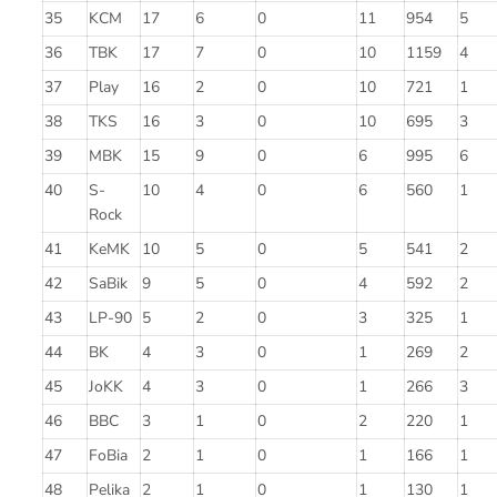
35
KCM
17
6
0
11
954
5
36
TBK
17
7
0
10
1159
4
37
Play
16
2
0
10
721
1
38
TKS
16
3
0
10
695
3
39
MBK
15
9
0
6
995
6
40
S-
10
4
0
6
560
1
Rock
41
KeMK
10
5
0
5
541
2
42
SaBik
9
5
0
4
592
2
43
LP-90
5
2
0
3
325
1
44
BK
4
3
0
1
269
2
45
JoKK
4
3
0
1
266
3
46
BBC
3
1
0
2
220
1
47
FoBia
2
1
0
1
166
1
48
Pelika
2
1
0
1
130
1