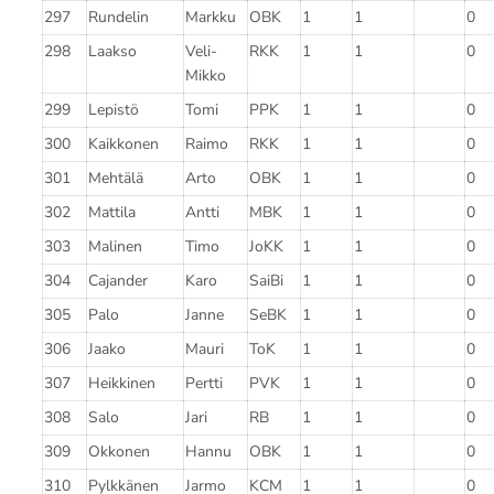
297
Rundelin
Markku
OBK
1
1
0
298
Laakso
Veli-
RKK
1
1
0
Mikko
299
Lepistö
Tomi
PPK
1
1
0
300
Kaikkonen
Raimo
RKK
1
1
0
301
Mehtälä
Arto
OBK
1
1
0
302
Mattila
Antti
MBK
1
1
0
303
Malinen
Timo
JoKK
1
1
0
304
Cajander
Karo
SaiBi
1
1
0
305
Palo
Janne
SeBK
1
1
0
306
Jaako
Mauri
ToK
1
1
0
307
Heikkinen
Pertti
PVK
1
1
0
308
Salo
Jari
RB
1
1
0
309
Okkonen
Hannu
OBK
1
1
0
310
Pylkkänen
Jarmo
KCM
1
1
0