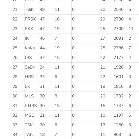
21
TBiK
48
11
0
30
2546
6
22
PRSK
47
16
0
29
2730
4
23
RKK
47
19
0
25
2700
11
24
IK
46
7
0
27
2091
2
25
KaKa
44
19
0
25
2786
7
26
JBS
37
15
0
22
2177
4
27
SeBK
34
11
0
21
1928
3
28
HBS
33
6
0
22
1601
3
29
LK
31
11
0
18
1816
3
30
MLS
30
8
0
20
1732
2
31
I-HBS
30
15
0
15
1747
6
32
MSC
21
11
0
10
1197
6
33
TSK
20
6
0
13
1250
3
34
TAK
18
7
0
11
963
6