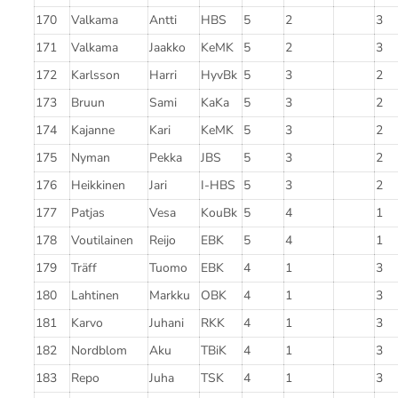
170
Valkama
Antti
HBS
5
2
3
171
Valkama
Jaakko
KeMK
5
2
3
172
Karlsson
Harri
HyvBk
5
3
2
173
Bruun
Sami
KaKa
5
3
2
174
Kajanne
Kari
KeMK
5
3
2
175
Nyman
Pekka
JBS
5
3
2
176
Heikkinen
Jari
I-HBS
5
3
2
177
Patjas
Vesa
KouBk
5
4
1
178
Voutilainen
Reijo
EBK
5
4
1
179
Träff
Tuomo
EBK
4
1
3
180
Lahtinen
Markku
OBK
4
1
3
181
Karvo
Juhani
RKK
4
1
3
182
Nordblom
Aku
TBiK
4
1
3
183
Repo
Juha
TSK
4
1
3