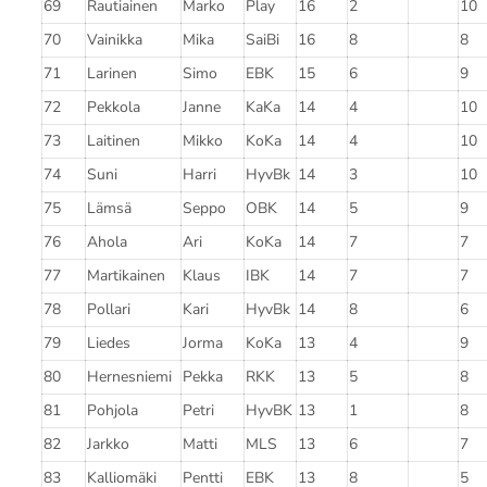
69
Rautiainen
Marko
Play
16
2
10
70
Vainikka
Mika
SaiBi
16
8
8
71
Larinen
Simo
EBK
15
6
9
72
Pekkola
Janne
KaKa
14
4
10
73
Laitinen
Mikko
KoKa
14
4
10
74
Suni
Harri
HyvBk
14
3
10
75
Lämsä
Seppo
OBK
14
5
9
76
Ahola
Ari
KoKa
14
7
7
77
Martikainen
Klaus
IBK
14
7
7
78
Pollari
Kari
HyvBk
14
8
6
79
Liedes
Jorma
KoKa
13
4
9
80
Hernesniemi
Pekka
RKK
13
5
8
81
Pohjola
Petri
HyvBK
13
1
8
82
Jarkko
Matti
MLS
13
6
7
83
Kalliomäki
Pentti
EBK
13
8
5