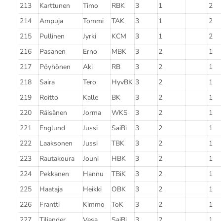
213
Karttunen
Timo
RBK
3
1
2
214
Ampuja
Tommi
TAK
3
1
2
215
Pullinen
Jyrki
KCM
3
1
2
216
Pasanen
Erno
MBK
3
2
1
217
Pöyhönen
Aki
RB
3
2
1
218
Saira
Tero
HyvBK
3
2
1
219
Roitto
Kalle
BK
3
2
1
220
Räisänen
Jorma
WKS
3
2
1
221
Englund
Jussi
SaiBi
3
2
1
222
Laaksonen
Jussi
TBK
3
2
1
223
Rautakoura
Jouni
HBK
3
2
1
224
Pekkanen
Hannu
TBiK
3
2
1
225
Haataja
Heikki
OBK
3
2
1
226
Frantti
Kimmo
ToK
3
2
1
227
Tiljander
Vesa
SaiBi
3
2
1