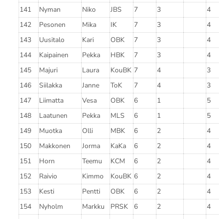
141
Nyman
Niko
JBS
7
3
4
142
Pesonen
Mika
IK
7
3
4
143
Uusitalo
Kari
OBK
7
3
4
144
Kaipainen
Pekka
HBK
7
3
4
145
Majuri
Laura
KouBK
7
4
3
146
Siilakka
Janne
ToK
7
4
3
147
Liimatta
Vesa
OBK
6
1
5
148
Laatunen
Pekka
MLS
6
1
5
149
Muotka
Olli
MBK
6
2
4
150
Makkonen
Jorma
KaKa
6
2
4
151
Horn
Teemu
KCM
6
2
4
152
Raivio
Kimmo
KouBK
6
2
4
153
Kesti
Pentti
OBK
6
2
4
154
Nyholm
Markku
PRSK
6
2
4