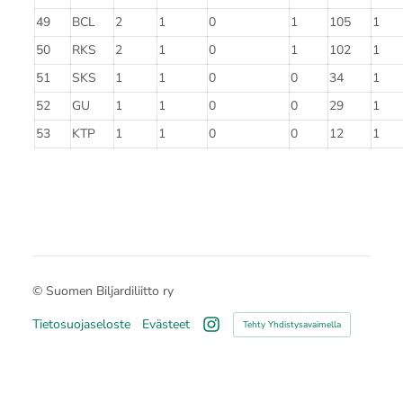
49
BCL
2
1
0
1
105
1
50
RKS
2
1
0
1
102
1
51
SKS
1
1
0
0
34
1
52
GU
1
1
0
0
29
1
53
KTP
1
1
0
0
12
1
©
Suomen Biljardiliitto ry
Tietosuojaseloste
Evästeet
Tehty Yhdistysavaimella
Instagram