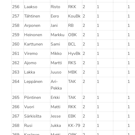
256
Laakso
Risto
RKK
2
1
1
257
Tähtinen
Eero
KouBk
2
1
1
258
Arponen
Jani
RB
2
1
1
259
Heinonen
Markku
OBK
2
1
1
260
Karttunen
Sami
BCL
2
1
1
261
Viremo
Mikko
HyvBk
2
1
1
262
Ajomo
Martti
RKS
2
1
1
263
Lakka
Juuso
MBK
2
1
1
264
Leppänen
Ari-
TAK
2
1
1
Pekka
265
Pöntinen
Erkki
TAK
2
1
1
266
Vuori
Matti
RKK
2
1
1
267
Särkisilta
Jesse
EBK
2
1
1
268
Rusi
Jukka
KK-79
2
1
1
269
Keränen
Matti
OBK
2
1
1