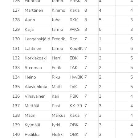
126
Huhtala
Jarmo
PRSK
8
4
4
127
Marttinen
Kimmo
KaKa
8
4
4
128
Auno
Juha
RKK
8
5
3
129
Kaija
Jarmo
WKS
8
5
3
130
Langenskjöld
Fredrik
Ritz
7
1
6
131
Lahtinen
Jarmo
KouBK
7
1
6
132
Korkiakoski
Harri
EBK
7
2
5
133
Stenman
Eerik
TAK
7
2
5
134
Heino
Riku
HyvBK
7
2
5
135
Alaviuhkola
Matti
ToK
7
2
5
136
Vihavainen
Kari
PBK
7
3
4
137
Mettälä
Pasi
KK-79
7
3
4
138
Malm
Marcus
KaKa
7
3
4
139
Kylmälä
Jyrki
OBK
7
3
4
140
Pellikka
Heikki
OBK
7
3
4