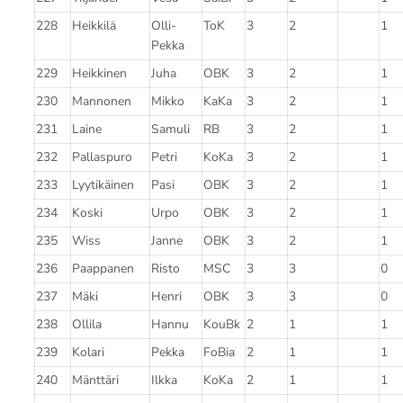
228
Heikkilä
Olli-
ToK
3
2
1
Pekka
229
Heikkinen
Juha
OBK
3
2
1
230
Mannonen
Mikko
KaKa
3
2
1
231
Laine
Samuli
RB
3
2
1
232
Pallaspuro
Petri
KoKa
3
2
1
233
Lyytikäinen
Pasi
OBK
3
2
1
234
Koski
Urpo
OBK
3
2
1
235
Wiss
Janne
OBK
3
2
1
236
Paappanen
Risto
MSC
3
3
0
237
Mäki
Henri
OBK
3
3
0
238
Ollila
Hannu
KouBk
2
1
1
239
Kolari
Pekka
FoBia
2
1
1
240
Mänttäri
Ilkka
KoKa
2
1
1