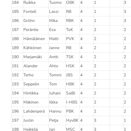
184
Ruikka
Tuomo
OBK
4
1
3
185
Fontell
Lassi
RB
4
1
3
186
Gröhn
Mika
RBK
4
1
3
187
Peräntie
Esa
ToK
4
2
2
188
Hämäläinen
Matti
PVK
4
2
2
189
Kähkönen
Janne
RB
4
2
2
190
Marjamäki
Antti
TSK
4
2
2
191
Alander
Ahto
HSK
4
2
2
192
Terho
Tommi
JBS
4
2
2
193
Seppelin
Tom
HBK
4
2
2
194
Hintikka
Juhani
SaiBi
4
2
2
195
Mäkinen
Ilkka
I-HBS
4
2
2
196
Lahdenperä
Hannu
PBK
4
2
2
197
Juslin
Petja
HyvBK
4
3
1
198
Heikkilä
Jari
MSC
4
3
1