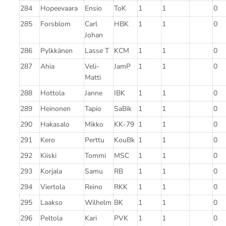
284
Hopeevaara
Ensio
ToK
1
1
0
285
Forsblom
Carl
HBK
1
1
0
Johan
286
Pylkkänen
Lasse T
KCM
1
1
0
287
Ahia
Veli-
JamP
1
1
0
Matti
288
Hottola
Janne
IBK
1
1
0
289
Heinonen
Tapio
SaBik
1
1
0
290
Hakasalo
Mikko
KK-79
1
1
0
291
Kero
Perttu
KouBk
1
1
0
292
Kiiski
Tommi
MSC
1
1
0
293
Korjala
Samu
RB
1
1
0
294
Viertola
Reino
RKK
1
1
0
295
Laakso
Wilhelm
BK
1
1
0
296
Peltola
Kari
PVK
1
1
0