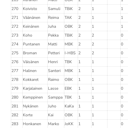
270
Koivisto
Samuli
TBiK
2
1
1
271
Väänänen
Reima
TAK
2
1
1
272
Keinänen
Juha
OBK
2
1
1
273
Koho
Pekka
TBiK
2
2
0
274
Puntanen
Matti
MBK
2
2
0
275
Broman
Petteri
I-HBS
2
2
0
276
Väisänen
Henri
TBK
1
1
0
277
Halinen
Santeri
MBK
1
1
0
278
Kokkaret
Raimo
OBK
1
1
0
279
Karjalainen
Lasse
EBK
1
1
0
280
Kemppinen
Samppa
TBK
1
1
0
281
Nykänen
Juho
KaKa
1
1
0
282
Korte
Kai
OBK
1
1
0
283
Honkanen
Marko
JoKK
1
1
0