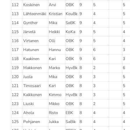
112
Koskinen
Arvi
OBK
9
5
5
113
Lähteenmäki
Kristian
KouBk
9
4
5
114
Gynther
Mika
SeBK
9
4
5
115
Järvelä
Heikki
KoKa
9
5
4
116
Virtanen
Olli
OBK
9
5
4
117
Hatunen
Hannu
OBK
9
6
3
118
Kaakinen
Kari
OBK
9
6
3
119
Makkonen
Marko
HyvBk
8
2
6
120
Juola
Mika
OBK
8
3
5
121
Timosaari
Kari
OBK
8
3
5
122
Kaikkonen
Kimmo
HyvBk
8
3
5
123
Liuski
Mikko
OBK
8
2
5
124
Ahola
Risto
EBK
8
4
4
125
Pohjanen
Jukka
SaBik
8
4
4