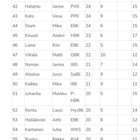
42
Helanto
Janne
PVK
24
9
15
43
Keto
Vesa
PPK
24
9
15
44
Stark
Mika
EBK
24
6
15
45
Knuuti
Aleksi
HBK
23
6
17
46
Laine
Kim
EBK
22
5
15
47
Viitala
Matti
OBK
22
10
12
48
Nyman
Jarmo
JBS
21
7
14
49
Ahokas
Jussi
SaiBi
21
9
12
50
Kaikko
Mika
IBK
21
9
12
51
Juhanila
Markku
P-
20
5
15
HBK
52
Rontu
Lassi
HyvBk
20
5
14
53
Helläkoski
Altti
EBK
20
8
12
54
Kantanen
Juha
WKS
20
9
11
55
Ruotsi
Pekka
PVK
20
9
11