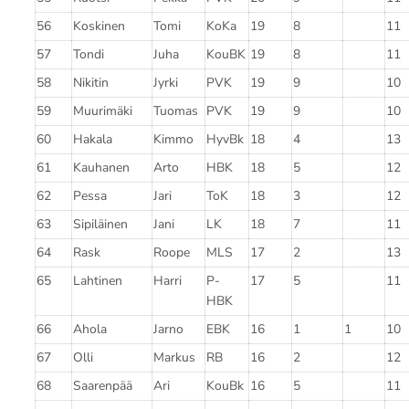
56
Koskinen
Tomi
KoKa
19
8
11
57
Tondi
Juha
KouBK
19
8
11
58
Nikitin
Jyrki
PVK
19
9
10
59
Muurimäki
Tuomas
PVK
19
9
10
60
Hakala
Kimmo
HyvBk
18
4
13
61
Kauhanen
Arto
HBK
18
5
12
62
Pessa
Jari
ToK
18
3
12
63
Sipiläinen
Jani
LK
18
7
11
64
Rask
Roope
MLS
17
2
13
65
Lahtinen
Harri
P-
17
5
11
HBK
66
Ahola
Jarno
EBK
16
1
1
10
67
Olli
Markus
RB
16
2
12
68
Saarenpää
Ari
KouBk
16
5
11