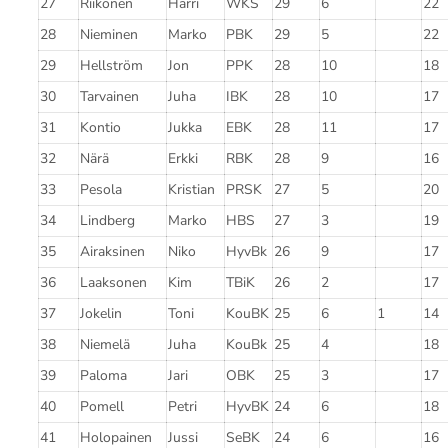
27
Riikonen
Harri
WKS
29
6
22
28
Nieminen
Marko
PBK
29
5
22
29
Hellström
Jon
PPK
28
10
18
30
Tarvainen
Juha
IBK
28
10
17
31
Kontio
Jukka
EBK
28
11
17
32
Närä
Erkki
RBK
28
9
16
33
Pesola
Kristian
PRSK
27
5
20
34
Lindberg
Marko
HBS
27
3
19
35
Airaksinen
Niko
HyvBk
26
9
17
36
Laaksonen
Kim
TBiK
26
2
17
37
Jokelin
Toni
KouBK
25
6
1
14
38
Niemelä
Juha
KouBk
25
4
18
39
Paloma
Jari
OBK
25
3
17
40
Pomell
Petri
HyvBK
24
6
18
41
Holopainen
Jussi
SeBK
24
6
16