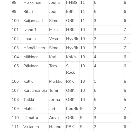
98
Heikkinen
Jouna
I-HBS
11
5
6
99
Ritari
Jouni
EBK
11
5
6
100
Kaijansaari
Simo
OBK
11
3
6
101
Ivanoff
Mika
HBK
10
3
7
102
Laurila
Vesa
HyvBk
10
2
7
103
Hämäläinen
Simo
HyvBk
10
3
7
104
Mäkinen
Kari
KoKa
10
4
6
105
Päivinen
Tero
S-
10
4
6
Rock
106
Kallio
Markku
RKK
10
1
6
107
Kärsämänoja
Tomi
OBK
10
5
5
108
Tulkki
Jorma
OBK
10
5
5
109
Mahlio
Jari
KouBk
9
2
7
110
Liimatta
Auvo
OBK
9
3
6
111
Virtanen
Hannu
PBK
9
2
6