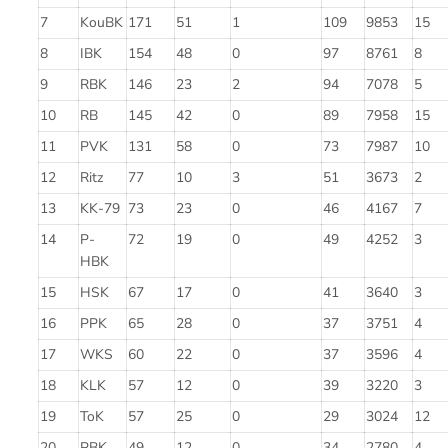
7
KouBK
171
51
1
109
9853
15
8
IBK
154
48
0
97
8761
8
9
RBK
146
23
2
94
7078
5
10
RB
145
42
0
89
7958
15
11
PVK
131
58
0
73
7987
10
12
Ritz
77
10
3
51
3673
2
13
KK-79
73
23
0
46
4167
7
14
P-
72
19
0
49
4252
3
HBK
15
HSK
67
17
0
41
3640
3
16
PPK
65
28
0
37
3751
4
17
WKS
60
22
0
37
3596
4
18
KLK
57
12
0
39
3220
3
19
ToK
57
25
0
29
3024
12
20
PBK
49
12
0
34
2780
4