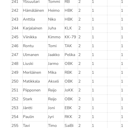
241
Ylisuutari
Tommi
RB
2
1
1
242
Hämäläinen
Heimo
HBK
2
1
1
243
Anttila
Niko
HBK
2
1
1
244
Karjalainen
Juha
KLK
2
1
1
245
Viinikka
Kimmo
KK-79
2
1
1
246
Rontu
Tomi
TAK
2
1
1
247
Ulmanen
Jaakko
Pelika
2
1
1
248
Liuski
Jarmo
OBK
2
1
1
249
Meriläinen
Mika
RBK
2
1
1
250
Matikkala
Akseli
OBK
2
1
1
251
Piipponen
Reijo
JoKK
2
1
1
252
Stark
Reijo
OBK
2
1
1
253
Jäntti
Joni
EBK
2
1
1
254
Paulin
Jyri
RKK
2
1
1
255
Tavi
Timo
SaiBi
2
1
1