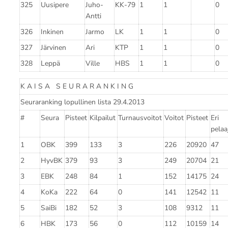
325
Uusipere
Juho-
KK-79
1
1
0
Antti
326
Inkinen
Jarmo
LK
1
1
0
327
Järvinen
Ari
KTP
1
1
0
328
Leppä
Ville
HBS
1
1
0
K A I S A S E U R A R A N K I N G
Seuraranking lopullinen lista 29.4.2013
#
Seura
Pisteet
Kilpailut
Turnausvoitot
Voitot
Pisteet
Eri
pelaa
1
OBK
399
133
3
226
20920
47
2
HyvBK
379
93
3
249
20704
21
3
EBK
248
84
1
152
14175
24
4
KoKa
222
64
0
141
12542
11
5
SaiBi
182
52
3
108
9312
11
6
HBK
173
56
0
112
10159
14