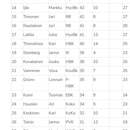
14
Ijäs
Markku
HyvBk
42
10
27
15
Timonen
Jari
RB
42
8
27
16
Rautiainen
Jyri
RB
41
8
28
17
Laitila
Juha
HyvBk
41
13
27
18
Thoménius
Kari
HBK
40
14
25
19
Stenberg
Janne
IK
39
4
23
20
Kovalainen
Jouko
HBK
38
10
25
21
Vanninen
Vesa
KouBk
35
7
25
22
Grünn
Lennart
P-
35
9
23
HBK
23
Komi
Tuomas
EBK
34
9
24
24
Huusko
Ari
Koka
34
5
23
25
Keskinen
Kari
KoKa
32
10
21
26
Tainio
Jarmo
PVK
31
12
19