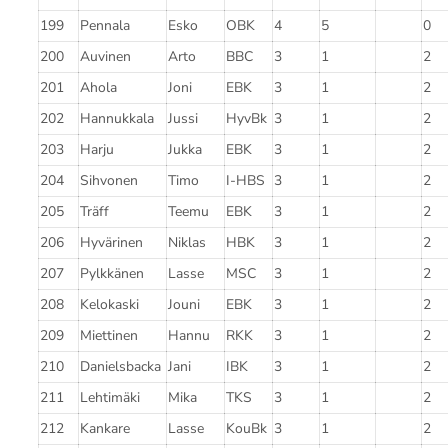
199
Pennala
Esko
OBK
4
5
0
200
Auvinen
Arto
BBC
3
1
2
201
Ahola
Joni
EBK
3
1
2
202
Hannukkala
Jussi
HyvBk
3
1
2
203
Harju
Jukka
EBK
3
1
2
204
Sihvonen
Timo
I-HBS
3
1
2
205
Träff
Teemu
EBK
3
1
2
206
Hyvärinen
Niklas
HBK
3
1
2
207
Pylkkänen
Lasse
MSC
3
1
2
208
Kelokaski
Jouni
EBK
3
1
2
209
Miettinen
Hannu
RKK
3
1
2
210
Danielsbacka
Jani
IBK
3
1
2
211
Lehtimäki
Mika
TKS
3
1
2
212
Kankare
Lasse
KouBk
3
1
2