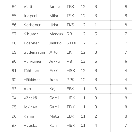
84
Vulli
Janne
TBK
12
3
9
85
Juoperi
Mika
TSK
12
3
8
86
Korhonen
Ilkka
TKS
12
1
8
87
Kihlman
Markus
RB
12
5
7
88
Kosonen
Jaakko
SaiBi
12
5
7
89
Sudensalmi
Arto
LK
12
3
7
90
Parviainen
Jukka
RB
12
6
6
91
Tähtinen
Erkki
HSK
12
8
4
92
Häkkinen
Juha
PPK
12
8
4
93
Asp
Kaj
EBK
11
3
8
94
Vänskä
Sami
HBK
11
3
8
95
Jokinen
Sami
TBiK
11
3
8
96
Kärnä
Matti
EBK
11
2
8
97
Puuska
Kari
HBK
11
4
7