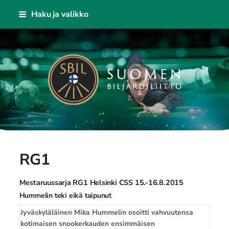
Siirry
Haku ja valikko
sivun
sisältöön
Suomen Biljardiliitto ry
RG1
Mestaruussarja RG1 Helsinki CSS 15.-16.8.2015
Hummelin teki eikä taipunut
Jyväskyläläinen Mika Hummelin osoitti vahvuutensa
kotimaisen snookerkauden ensimmäisen