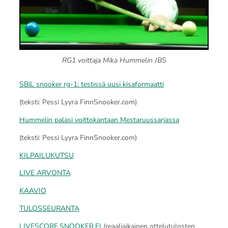
RG1 voittaja Mika Hummelin JBS
SBiL snooker rg-1: testissä uusi kisaformaatti
(teksti: Pessi Lyyra FinnSnooker.com)
Hummelin palasi voittokantaan Mestaruussarjassa
(teksti: Pessi Lyyra FinnSnooker.com)
KILPAILUKUTSU
LIVE ARVONTA
KAAVIO
TULOSSEURANTA
LIVESCORE.SNOOKER.FI
(reaaliaikainen ottelutulosten