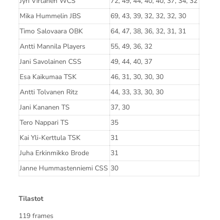
Jyri Virtanen WCS
72, 49, 44, 40, 40, 37, 34, 32
Mika Hummelin JBS
69, 43, 39, 32, 32, 32, 30
Timo Salovaara OBK
64, 47, 38, 36, 32, 31, 31
Antti Mannila Players
55, 49, 36, 32
Jani Savolainen CSS
49, 44, 40, 37
Esa Kaikumaa TSK
46, 31, 30, 30, 30
Antti Tolvanen Ritz
44, 33, 33, 30, 30
Jani Kananen TS
37, 30
Tero Nappari TS
35
Kai Yli-Kerttula TSK
31
Juha Erkinmikko Brode
31
Janne Hummastenniemi CSS
30
Tilastot
119 frames