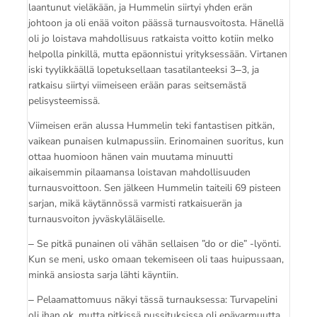
laantunut vieläkään, ja Hummelin siirtyi yhden erän
johtoon ja oli enää voiton päässä turnausvoitosta. Hänellä
oli jo loistava mahdollisuus ratkaista voitto kotiin melko
helpolla pinkillä, mutta epäonnistui yrityksessään. Virtanen
iski tyylikkäällä lopetuksellaan tasatilanteeksi 3‒3, ja
ratkaisu siirtyi viimeiseen erään paras seitsemästä
pelisysteemissä.
Viimeisen erän alussa Hummelin teki fantastisen pitkän,
vaikean punaisen kulmapussiin. Erinomainen suoritus, kun
ottaa huomioon hänen vain muutama minuutti
aikaisemmin pilaamansa loistavan mahdollisuuden
turnausvoittoon. Sen jälkeen Hummelin taiteili 69 pisteen
sarjan, mikä käytännössä varmisti ratkaisuerän ja
turnausvoiton jyväskyläläiselle.
‒ Se pitkä punainen oli vähän sellaisen ”do or die” -lyönti.
Kun se meni, usko omaan tekemiseen oli taas huipussaan,
minkä ansiosta sarja lähti käyntiin.
‒ Pelaamattomuus näkyi tässä turnauksessa: Turvapelini
oli ihan ok, mutta pitkissä pussituksissa oli epävarmuutta.