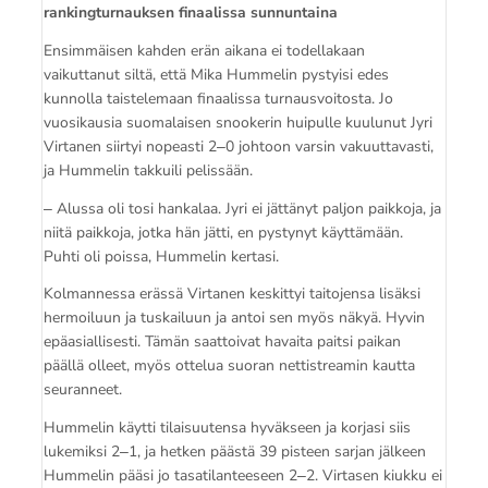
rankingturnauksen finaalissa sunnuntaina
Ensimmäisen kahden erän aikana ei todellakaan
vaikuttanut siltä, että Mika Hummelin pystyisi edes
kunnolla taistelemaan finaalissa turnausvoitosta. Jo
vuosikausia suomalaisen snookerin huipulle kuulunut Jyri
Virtanen siirtyi nopeasti 2‒0 johtoon varsin vakuuttavasti,
ja Hummelin takkuili pelissään.
‒ Alussa oli tosi hankalaa. Jyri ei jättänyt paljon paikkoja, ja
niitä paikkoja, jotka hän jätti, en pystynyt käyttämään.
Puhti oli poissa, Hummelin kertasi.
Kolmannessa erässä Virtanen keskittyi taitojensa lisäksi
hermoiluun ja tuskailuun ja antoi sen myös näkyä. Hyvin
epäasiallisesti. Tämän saattoivat havaita paitsi paikan
päällä olleet, myös ottelua suoran nettistreamin kautta
seuranneet.
Hummelin käytti tilaisuutensa hyväkseen ja korjasi siis
lukemiksi 2‒1, ja hetken päästä 39 pisteen sarjan jälkeen
Hummelin pääsi jo tasatilanteeseen 2‒2. Virtasen kiukku ei