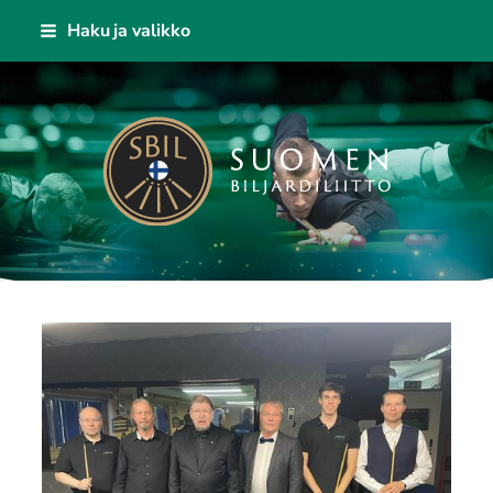
Siirry
Haku ja valikko
sivun
sisältöön
Suomen Biljardiliitto ry