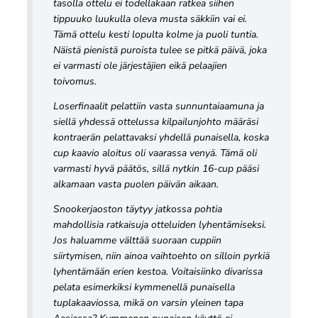
tasolla ottelu ei todellakaan ratkea siihen
tippuuko luukulla oleva musta säkkiin vai ei.
Tämä ottelu kesti lopulta kolme ja puoli tuntia.
Näistä pienistä puroista tulee se pitkä päivä, joka
ei varmasti ole järjestäjien eikä pelaajien
toivomus.
Loserfinaalit pelattiin vasta sunnuntaiaamuna ja
siellä yhdessä ottelussa kilpailunjohto määräsi
kontraerän pelattavaksi yhdellä punaisella, koska
cup kaavio aloitus oli vaarassa venyä. Tämä oli
varmasti hyvä päätös, sillä nytkin 16-cup pääsi
alkamaan vasta puolen päivän aikaan.
Snookerjaoston täytyy jatkossa pohtia
mahdollisia ratkaisuja otteluiden lyhentämiseksi.
Jos haluamme välttää suoraan cuppiin
siirtymisen, niin ainoa vaihtoehto on silloin pyrkiä
lyhentämään erien kestoa. Voitaisiinko divarissa
pelata esimerkiksi kymmenellä punaisella
tuplakaaviossa, mikä on varsin yleinen tapa