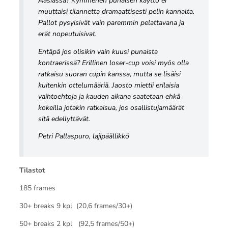
Aasiassa? Kymmenen punaisen käyttö ei
muuttaisi tilannetta dramaattisesti pelin kannalta.
Pallot pysyisivät vain paremmin pelattavana ja
erät nopeutuisivat.
Entäpä jos olisikin vain kuusi punaista
kontraerissä? Erillinen loser-cup voisi myös olla
ratkaisu suoran cupin kanssa, mutta se lisäisi
kuitenkin ottelumääriä. Jaosto miettii erilaisia
vaihtoehtoja ja kauden aikana saatetaan ehkä
kokeilla jotakin ratkaisua, jos osallistujamäärät
sitä edellyttävät.
Petri Pallaspuro, lajipäällikkö
Tilastot
185 frames
30+ breaks 9 kpl (20,6 frames/30+)
50+ breaks 2 kpl (92,5 frames/50+)