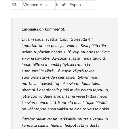
33.
Virtanen Aleksi
KeraS
Espoo
Lajipäällikön kommentit:
Divarin kausi avattiin Cabin Streetillä 44
ilmoittautuneen pelaajan voimin. Kisa päätettiin
pelata tuplaeliminaatio + 16-cup muodossa viime
aikoina käytetyn 32-cupin sijasta. Tämä tarkoitti
lauantaille seitsemää pöytäkierrosta ja
sunnuntaille viittä. 16-cupin käyttö tekee
sunnuntaista yhden kierroksen lyhyemmän,
mutta vastaavasti tuplakaavio on lauantaina
pitempi. Loserfinaalit pitää myös pelata loppuun,
jotta cup voidaan arpoa. Tämä viivästyttää myös
kaavion etenemistä. Suurella osallistujamäärällä
on kääntöpuolensa vaikka se aina toiveissa onkin.
Ottelut olivat varsin verkkaisia, mutta aikataulun
kannalta saatiin hieman helpotusta yhdestä