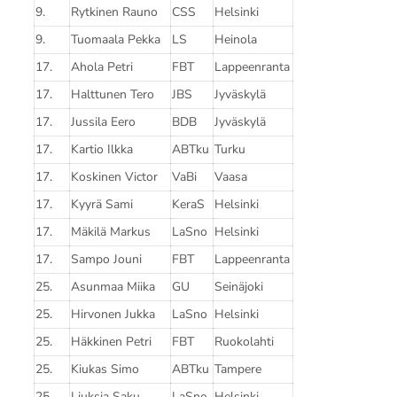
9.
Rytkinen Rauno
CSS
Helsinki
9.
Tuomaala Pekka
LS
Heinola
17.
Ahola Petri
FBT
Lappeenranta
17.
Halttunen Tero
JBS
Jyväskylä
17.
Jussila Eero
BDB
Jyväskylä
17.
Kartio Ilkka
ABTku
Turku
17.
Koskinen Victor
VaBi
Vaasa
17.
Kyyrä Sami
KeraS
Helsinki
17.
Mäkilä Markus
LaSno
Helsinki
17.
Sampo Jouni
FBT
Lappeenranta
25.
Asunmaa Miika
GU
Seinäjoki
25.
Hirvonen Jukka
LaSno
Helsinki
25.
Häkkinen Petri
FBT
Ruokolahti
25.
Kiukas Simo
ABTku
Tampere
25.
Liuksia Saku
LaSno
Helsinki