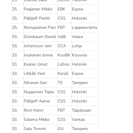
25.
Paajanen Mikko
EBK
Espoo
25.
Pällijeff Pentti
CSS
Helsinki
25.
Romppainen Pasi
FBT
Lappeenranta
33.
Grünbaum Daniel
VaBi
Vaasa
33.
Johansson Jani
CCA
Lohja
33.
Joukanen Jonne
KouBK
Kouvola
33.
Kiukas Umut
LaSno
Helsinki
33.
Lillkåll Veni
KeraS
Espoo
33.
Niiranen Ilari
TS
Tampere
33.
Nupponen Tapio
CSS
Helsinki
33.
Pällijeff Aarne
CSS
Helsinki
33.
Roni Henri
FBT
Taipalsaari
33.
Salama Mikko
CSS
Vantaa
33.
Salo Tommi
GU
Tampere