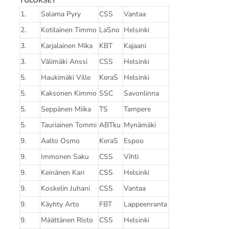
TULOKSET
1.
Salama Pyry
CSS
Vantaa
2.
Kotilainen Timmo
LaSno
Helsinki
3.
Karjalainen Mika
KBT
Kajaani
3.
Välimäki Anssi
CSS
Helsinki
5.
Haukimäki Ville
KeraS
Helsinki
5.
Kaksonen Kimmo
SSC
Savonlinna
5.
Seppänen Miika
TS
Tampere
5.
Tauriainen Tommi
ABTku
Mynämäki
9.
Aalto Osmo
KeraS
Espoo
9.
Immonen Saku
CSS
Vihti
9.
Keinänen Kari
CSS
Helsinki
9.
Koskelin Juhani
CSS
Vantaa
9.
Käyhty Arto
FBT
Lappeenranta
9.
Määttänen Risto
CSS
Helsinki