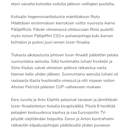
eteni vaivatta kolmella voitolla jatkoon voittajien puolelta.
Kotisalin hegemoniaotteluista mainittakoon Risto
Määttäsen ensimmäisen kierroksen voitto nuoresta Aarne
Pällijeffistä. Päivän viimeisessä ottelussaan Risto pudotti
myös toisen Pällijeffin! CSS:n puheenjohtaja koki Aarnen
kohtalon ja putosi juuri ennen loser-finaalia.
Tiukasta aikataulusta johtuen loser-finaalit päätettiin pelata
sunnuntaina aamulla. Siitä huolimatta Juhani Koskelin ja
Simo Kiukas saivat viimeisen pelinsä ratkaistua vasta
hieman kello yhden jälkeen. Sunnuntaina aamulla Juhani oli
raskaasta illasta huolimatta vireessä ja otti nopean voiton
Aholan Petristä päästen CUP-vaiheeseen mukaan.
Eero Jussila ja Arto Käyhtö pelasivat tasaisen ja jännittävän
loser-finaaliottelun tiukalla kisapöydällä. Pöytä 8 herättää
pelaajien keskuudessa kauhua ja saa Eurosportin TV-
pöydät näyttämään helpoilta. Eeron ja Arton kontrafreimi
ratkaistiin kilpailunjohtajan päätöksellä yhden punaisen