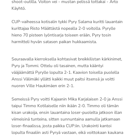
shoot-outilla. Voiton vei - mustan pelissä tottakai - Arto
Käyhtö.
CUP-vaiheessa kotisalin tykki Pyry Salama kuritti lauantain
kurittajaa Risto Määttästä nopealla 2-0 voitolla. Pyrylle
hieno 70 pisteen lyöntisarja toiseen erään, Pyry tosin
harmitteli hyvän satasen paikan hukkaamista.
Seuraavalla kierroksella kohtasivat breikkilistan kärkinimet,
Pyry ja Tommi. Ottelu oli tasainen, mutta kääntyi
vääjäämättä Pyrylle lopulta 2-1. Kaavion toisella puolella
Anssi Välimäki yllätti kaikki muut paitsi itsensä ja voitti
nuoren Ville Haukimäen erin 2-1.
Semeissä Pyry voitti Kajaanin Mika Karjalaisen 2-0 ja Anssi
taipui Timmo Kotilaiselle niin ikään 2-0. Timmo oli tämän
kisan urakoija, ensin lauantaina loser-puolelta jatkoon illan
viimeisinä tunteina, sitten sunnuntaina aamulla jatkamaan
loser-finaalissa, josta paikka CUP:iin. Urakointi kantoi
lopulta finaaliin asti Pyryä vastaan, eikä voittokaan kaukana