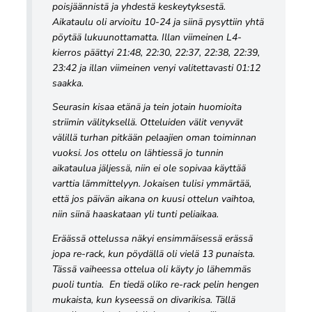
poisjäännistä ja yhdestä keskeytyksestä.
Aikataulu oli arvioitu 10-24 ja siinä pysyttiin yhtä
pöytää lukuunottamatta. Illan viimeinen L4-
kierros päättyi 21:48, 22:30, 22:37, 22:38, 22:39,
23:42 ja illan viimeinen venyi valitettavasti 01:12
saakka.
Seurasin kisaa etänä ja tein jotain huomioita
striimin välityksellä. Otteluiden välit venyvät
välillä turhan pitkään pelaajien oman toiminnan
vuoksi. Jos ottelu on lähtiessä jo tunnin
aikataulua jäljessä, niin ei ole sopivaa käyttää
varttia lämmittelyyn. Jokaisen tulisi ymmärtää,
että jos päivän aikana on kuusi ottelun vaihtoa,
niin siinä haaskataan yli tunti peliaikaa.
Eräässä ottelussa näkyi ensimmäisessä erässä
jopa re-rack, kun pöydällä oli vielä 13 punaista.
Tässä vaiheessa ottelua oli käyty jo lähemmäs
puoli tuntia. En tiedä oliko re-rack pelin hengen
mukaista, kun kyseessä on divarikisa. Tällä