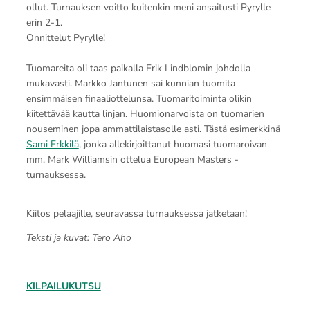
ollut. Turnauksen voitto kuitenkin meni ansaitusti Pyrylle
erin 2-1.
Onnittelut Pyrylle!
Tuomareita oli taas paikalla Erik Lindblomin johdolla
mukavasti. Markko Jantunen sai kunnian tuomita
ensimmäisen finaaliottelunsa. Tuomaritoiminta olikin
kiitettävää kautta linjan. Huomionarvoista on tuomarien
nouseminen jopa ammattilaistasolle asti. Tästä esimerkkinä
Sami Erkkilä
, jonka allekirjoittanut huomasi tuomaroivan
mm. Mark Williamsin ottelua European Masters -
turnauksessa.
Kiitos pelaajille, seuravassa turnauksessa jatketaan!
Teksti ja kuvat: Tero Aho
KILPAILUKUTSU