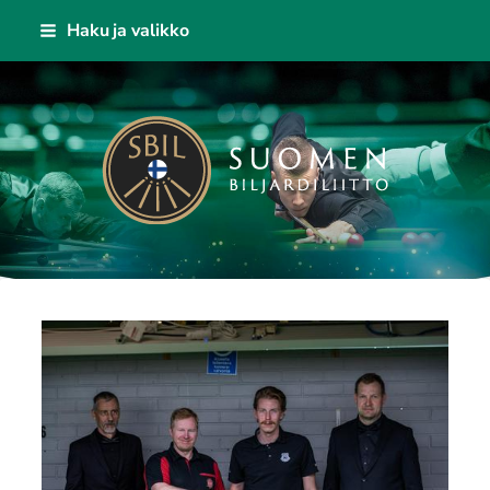
Siirry
Haku ja valikko
sivun
sisältöön
Suomen Biljardiliitto ry