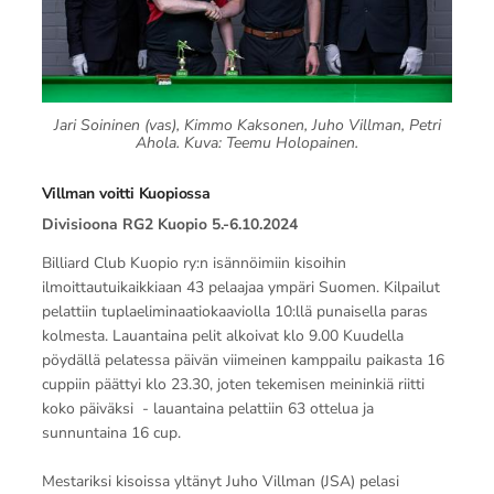
Jari Soininen (vas), Kimmo Kaksonen, Juho Villman, Petri
Ahola. Kuva: Teemu Holopainen.
Villman voitti Kuopiossa
Divisioona RG2 Kuopio 5.-6.10.2024
Billiard Club Kuopio ry:n isännöimiin kisoihin
ilmoittautuikaikkiaan 43 pelaajaa ympäri Suomen. Kilpailut
pelattiin tuplaeliminaatiokaaviolla 10:llä punaisella paras
kolmesta. Lauantaina pelit alkoivat klo 9.00 Kuudella
pöydällä pelatessa päivän viimeinen kamppailu paikasta 16
cuppiin päättyi klo 23.30, joten tekemisen meininkiä riitti
koko päiväksi - lauantaina pelattiin 63 ottelua ja
sunnuntaina 16 cup.
Mestariksi kisoissa yltänyt Juho Villman (JSA) pelasi