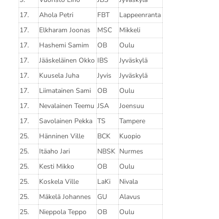
17.
Ahola Petri
FBT
Lappeenranta
17.
Elkharam Joonas
MSC
Mikkeli
17.
Hashemi Samim
OB
Oulu
17.
Jääskeläinen Okko
IBS
Jyväskylä
17.
Kuusela Juha
Jyvis
Jyväskylä
17.
Liimatainen Sami
OB
Oulu
17.
Nevalainen Teemu
JSA
Joensuu
17.
Savolainen Pekka
TS
Tampere
25.
Hänninen Ville
BCK
Kuopio
25.
Itäaho Jari
NBSK
Nurmes
25.
Kesti Mikko
OB
Oulu
25.
Koskela Ville
LaKi
Nivala
25.
Mäkelä Johannes
GU
Alavus
25.
Nieppola Teppo
OB
Oulu