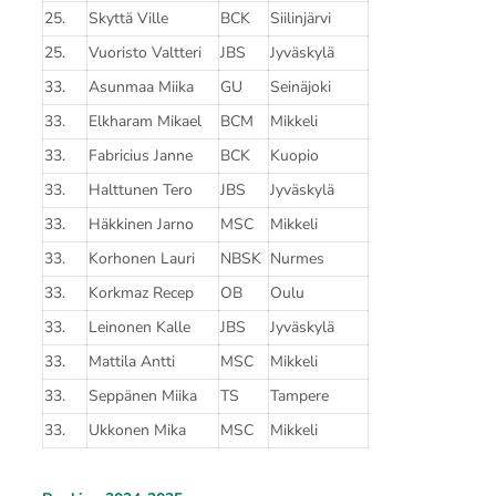
25.
Skyttä Ville
BCK
Siilinjärvi
25.
Vuoristo Valtteri
JBS
Jyväskylä
33.
Asunmaa Miika
GU
Seinäjoki
33.
Elkharam Mikael
BCM
Mikkeli
33.
Fabricius Janne
BCK
Kuopio
33.
Halttunen Tero
JBS
Jyväskylä
33.
Häkkinen Jarno
MSC
Mikkeli
33.
Korhonen Lauri
NBSK
Nurmes
33.
Korkmaz Recep
OB
Oulu
33.
Leinonen Kalle
JBS
Jyväskylä
33.
Mattila Antti
MSC
Mikkeli
33.
Seppänen Miika
TS
Tampere
33.
Ukkonen Mika
MSC
Mikkeli