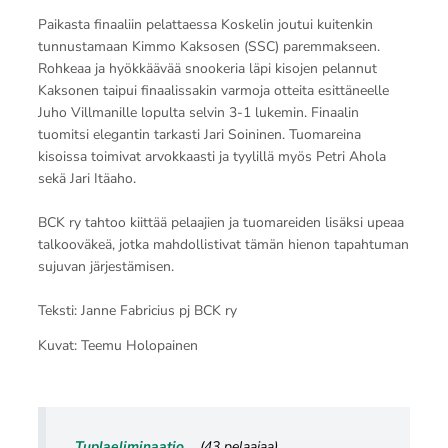
Paikasta finaaliin pelattaessa Koskelin joutui kuitenkin
tunnustamaan Kimmo Kaksosen (SSC) paremmakseen.
Rohkeaa ja hyökkäävää snookeria läpi kisojen pelannut
Kaksonen taipui finaalissakin varmoja otteita esittäneelle
Juho Villmanille lopulta selvin 3-1 lukemin. Finaalin
tuomitsi elegantin tarkasti Jari Soininen. Tuomareina
kisoissa toimivat arvokkaasti ja tyylillä myös Petri Ahola
sekä Jari Itäaho.
BCK ry tahtoo kiittää pelaajien ja tuomareiden lisäksi upeaa
talkooväkeä, jotka mahdollistivat tämän hienon tapahtuman
sujuvan järjestämisen.
Teksti: Janne Fabricius pj BCK ry
Kuvat: Teemu Holopainen
Tuplaeliminaatio
(43 pelaajaa)