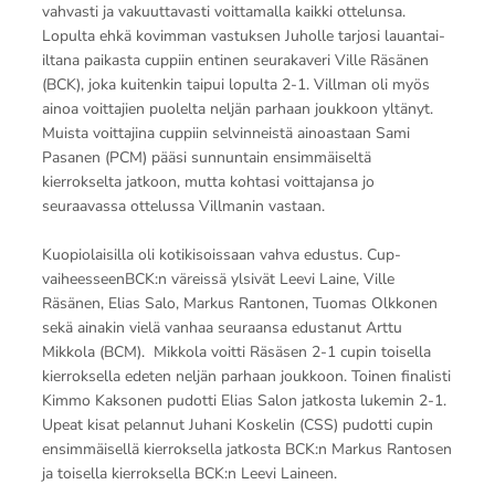
vahvasti ja vakuuttavasti voittamalla kaikki ottelunsa.
Lopulta ehkä kovimman vastuksen Juholle tarjosi lauantai-
iltana paikasta cuppiin entinen seurakaveri Ville Räsänen
(BCK), joka kuitenkin taipui lopulta 2-1. Villman oli myös
ainoa voittajien puolelta neljän parhaan joukkoon yltänyt.
Muista voittajina cuppiin selvinneistä ainoastaan Sami
Pasanen (PCM) pääsi sunnuntain ensimmäiseltä
kierrokselta jatkoon, mutta kohtasi voittajansa jo
seuraavassa ottelussa Villmanin vastaan.
Kuopiolaisilla oli kotikisoissaan vahva edustus. Cup-
vaiheesseenBCK:n väreissä ylsivät Leevi Laine, Ville
Räsänen, Elias Salo, Markus Rantonen, Tuomas Olkkonen
sekä ainakin vielä vanhaa seuraansa edustanut Arttu
Mikkola (BCM). Mikkola voitti Räsäsen 2-1 cupin toisella
kierroksella edeten neljän parhaan joukkoon. Toinen finalisti
Kimmo Kaksonen pudotti Elias Salon jatkosta lukemin 2-1.
Upeat kisat pelannut Juhani Koskelin (CSS) pudotti cupin
ensimmäisellä kierroksella jatkosta BCK:n Markus Rantosen
ja toisella kierroksella BCK:n Leevi Laineen.