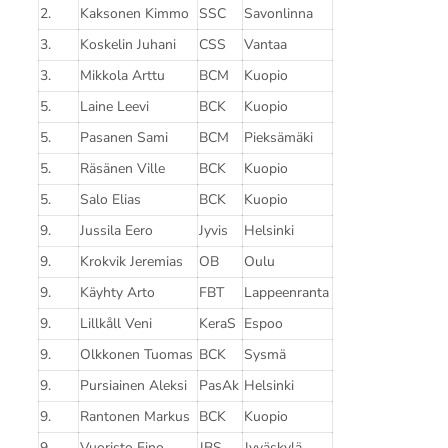
2.
Kaksonen Kimmo
SSC
Savonlinna
3.
Koskelin Juhani
CSS
Vantaa
3.
Mikkola Arttu
BCM
Kuopio
5.
Laine Leevi
BCK
Kuopio
5.
Pasanen Sami
BCM
Pieksämäki
5.
Räsänen Ville
BCK
Kuopio
5.
Salo Elias
BCK
Kuopio
9.
Jussila Eero
Jyvis
Helsinki
9.
Krokvik Jeremias
OB
Oulu
9.
Käyhty Arto
FBT
Lappeenranta
9.
Lillkåll Veni
KeraS
Espoo
9.
Olkkonen Tuomas
BCK
Sysmä
9.
Pursiainen Aleksi
PasAk
Helsinki
9.
Rantonen Markus
BCK
Kuopio
9.
Vuoristo Eino
JBS
Jyväskylä