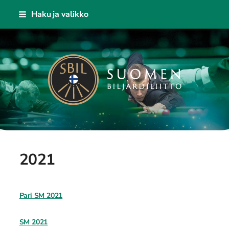
Siirry
Haku ja valikko
sivun
sisältöön
Suomen Biljardiliitto ry
2021
Pari SM 2021
SM 2021