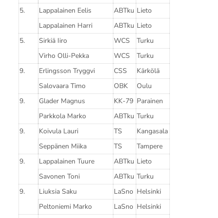
5.
Lappalainen Eelis
ABTku
Lieto
Lappalainen Harri
ABTku
Lieto
5.
Sirkiä Iiro
WCS
Turku
Virho Olli-Pekka
WCS
Turku
9.
Erlingsson Tryggvi
CSS
Kärkölä
Salovaara Timo
OBK
Oulu
9.
Glader Magnus
KK-79
Parainen
Parkkola Marko
ABTku
Turku
9.
Koivula Lauri
TS
Kangasala
Seppänen Miika
TS
Tampere
9.
Lappalainen Tuure
ABTku
Lieto
Savonen Toni
ABTku
Turku
9.
Liuksia Saku
LaSno
Helsinki
Peltoniemi Marko
LaSno
Helsinki