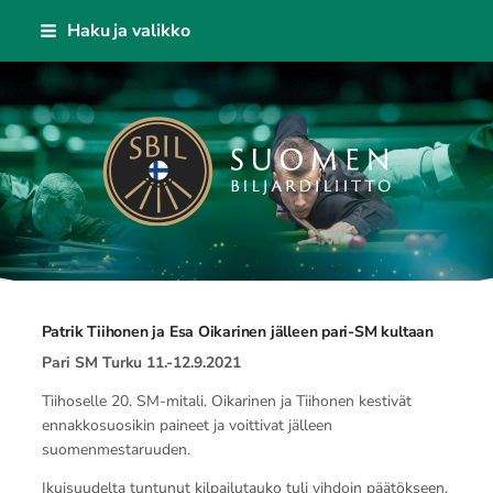
Siirry
Haku ja valikko
sivun
sisältöön
Suomen Biljardiliitto ry
Patrik Tiihonen ja Esa Oikarinen jälleen pari-SM kultaan
Pari SM Turku 11.-12.9.2021
Tiihoselle 20. SM-mitali. Oikarinen ja Tiihonen kestivät
ennakkosuosikin paineet ja voittivat jälleen
suomenmestaruuden.
Ikuisuudelta tuntunut kilpailutauko tuli vihdoin päätökseen,