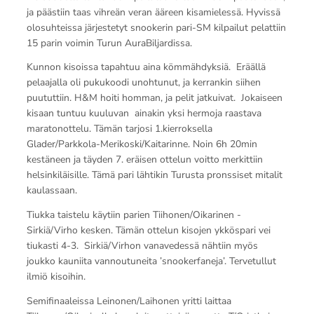
ja päästiin taas vihreän veran ääreen kisamielessä. Hyvissä
olosuhteissa järjestetyt snookerin pari-SM kilpailut pelattiin
15 parin voimin Turun AuraBiljardissa.
Kunnon kisoissa tapahtuu aina kömmähdyksiä. Eräällä
pelaajalla oli pukukoodi unohtunut, ja kerrankin siihen
puututtiin. H&M hoiti homman, ja pelit jatkuivat. Jokaiseen
kisaan tuntuu kuuluvan ainakin yksi hermoja raastava
maratonottelu. Tämän tarjosi 1.kierroksella
Glader/Parkkola-Merikoski/Kaitarinne. Noin 6h 20min
kestäneen ja täyden 7. eräisen ottelun voitto merkittiin
helsinkiläisille. Tämä pari lähtikin Turusta pronssiset mitalit
kaulassaan.
Tiukka taistelu käytiin parien Tiihonen/Oikarinen -
Sirkiä/Virho kesken. Tämän ottelun kisojen ykköspari vei
tiukasti 4-3. Sirkiä/Virhon vanavedessä nähtiin myös
joukko kauniita vannoutuneita ’snookerfaneja’. Tervetullut
ilmiö kisoihin.
Semifinaaleissa Leinonen/Laihonen yritti laittaa