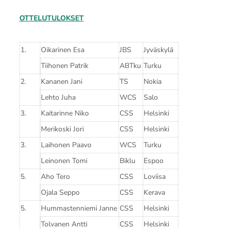
OTTELUTULOKSET
1.
Oikarinen Esa
JBS
Jyväskylä
Tiihonen Patrik
ABTku
Turku
2.
Kananen Jani
TS
Nokia
Lehto Juha
WCS
Salo
3.
Kaitarinne Niko
CSS
Helsinki
Merikoski Jori
CSS
Helsinki
3.
Laihonen Paavo
WCS
Turku
Leinonen Tomi
Biklu
Espoo
5.
Aho Tero
CSS
Loviisa
Ojala Seppo
CSS
Kerava
5.
Hummastenniemi Janne
CSS
Helsinki
Tolvanen Antti
CSS
Helsinki