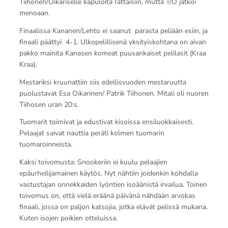
Tiihonen/Oikariselle kapuloita rattaisiin, mutta T/O jatkoi
menoaan.
Finaalissa Kananen/Lehto ei saanut parasta peliään esiin, ja
finaali päättyi 4-1. Ulkopelillisenä yksityiskohtana on aivan
pakko mainita Kanasen komeat puusankaiset pelilasit (Kraa
Kraa).
Mestariksi kruunattiin siis edellisvuoden mestaruutta
puolustavat Esa Oikarinen/ Patrik Tiihonen. Mitali oli nuoren
Tiihosen uran 20:s.
Tuomarit toimivat ja edustivat kisoissa ensiluokkaisesti.
Pelaajat saivat nauttia peräti kolmen tuomarin
tuomaroinneista.
Kaksi toivomusta: Snookeriin ei kuulu pelaajien
epäurheilijamainen käytös. Nyt nähtiin joidenkin kohdalla
vastustajan onnekkaiden lyöntien isoäänistä irvailua. Toinen
toivomus on, että vielä eräänä päivänä nähdään arvokas
finaali, jossa on paljon katsojia, jotka elävät pelissä mukana.
Kuten isojen poikien otteluissa.