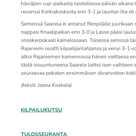
häviäjien cup-paikasta taistellessa päivän aikan
revanssi Korkiakoskesta erin 3-1 ja launtai-ilta oli
Semeissä Saarela ei antanut Rimpilälle juurikaan
nappasi finaalipaikan erin 3-0 ja Lasse pääsi la
snookerpokaali kainalossaan. Toisessa semissä tais
Rajaniemi osoitti kilpailijanlahjansa ja venyi 3-1 voi
alkoi Rajaniemen komennossa hänen voittaesa en
tästä sisuuntuneena Saarela laittoi ison vaihteen s
seuraavaa pokaten ensimmäisen divarivoiton kotii
(teksti: Joona Koskela)
KILPAILUKUTSU
TULOSSEURANTA