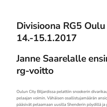
Divisioona RG5 Oulu
14.-15.1.2017
Janne Saarelalle en
rg-voitto
Oulun City Biljardissa pelattiin snookerin divarika
pelaajan voimin. Vähäisen osallistujamäärän ansio
pääsivät pelaamaan uusilla Shenderin pöydillä ja p