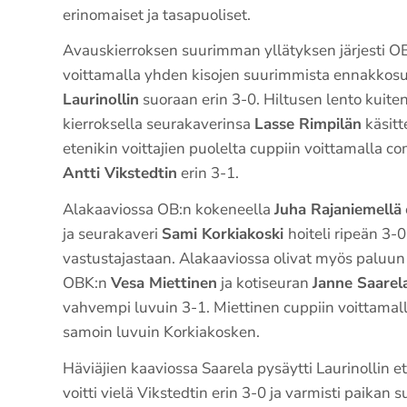
erinomaiset ja tasapuoliset.
Avauskierroksen suurimman yllätyksen järjesti O
voittamalla yhden kisojen suurimmista ennakkos
Laurinollin
suoraan erin 3-0. Hiltusen lento kuite
kierroksella seurakaverinsa
Lasse Rimpilän
käsitt
etenikin voittajien puolelta cuppiin voittamalla c
Antti Vikstedtin
erin 3-1.
Alakaaviossa OB:n kokeneella
Juha Rajaniemellä
ja seurakaveri
Sami Korkiakoski
hoiteli ripeän 3-
vastustajastaan. Alakaaviossa olivat myös paluun
OBK:n
Vesa Miettinen
ja kotiseuran
Janne Saarel
vahvempi luvuin 3-1. Miettinen cuppiin voittamall
samoin luvuin Korkiakosken.
Häviäjien kaaviossa Saarela pysäytti Laurinollin e
voitti vielä Vikstedtin erin 3-0 ja varmisti paikan 