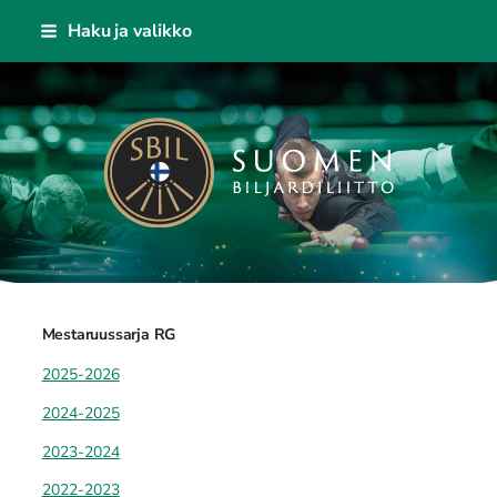
Siirry
Haku ja valikko
sivun
sisältöön
Suomen Biljardiliitto ry
Mestaruussarja RG
2025-2026
2024-2025
2023-2024
2022-2023