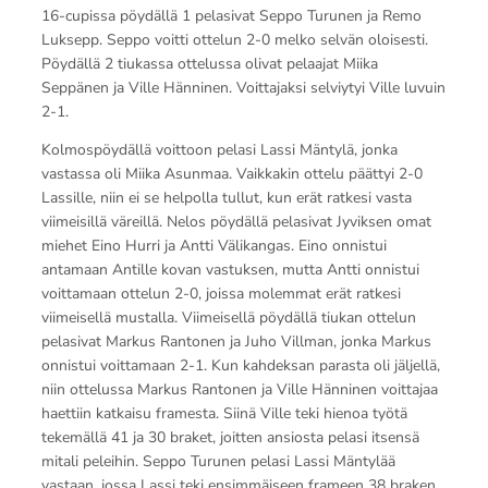
16-cupissa pöydällä 1 pelasivat Seppo Turunen ja Remo
Luksepp. Seppo voitti ottelun 2-0 melko selvän oloisesti.
Pöydällä 2 tiukassa ottelussa olivat pelaajat Miika
Seppänen ja Ville Hänninen. Voittajaksi selviytyi Ville luvuin
2-1.
Kolmospöydällä voittoon pelasi Lassi Mäntylä, jonka
vastassa oli Miika Asunmaa. Vaikkakin ottelu päättyi 2-0
Lassille, niin ei se helpolla tullut, kun erät ratkesi vasta
viimeisillä väreillä. Nelos pöydällä pelasivat Jyviksen omat
miehet Eino Hurri ja Antti Välikangas. Eino onnistui
antamaan Antille kovan vastuksen, mutta Antti onnistui
voittamaan ottelun 2-0, joissa molemmat erät ratkesi
viimeisellä mustalla. Viimeisellä pöydällä tiukan ottelun
pelasivat Markus Rantonen ja Juho Villman, jonka Markus
onnistui voittamaan 2-1. Kun kahdeksan parasta oli jäljellä,
niin ottelussa Markus Rantonen ja Ville Hänninen voittajaa
haettiin katkaisu framesta. Siinä Ville teki hienoa työtä
tekemällä 41 ja 30 braket, joitten ansiosta pelasi itsensä
mitali peleihin. Seppo Turunen pelasi Lassi Mäntylää
vastaan, jossa Lassi teki ensimmäiseen frameen 38 braken,