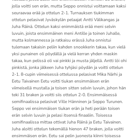
jolla voitti sen erän, mutta Seppo onnistui voittamaan kaksi
seuraavaa erää ja ottelun 2-1. Turnauksen tiukimman
ottelun pelasivat Jyväskylän pelaajat Antti Välikangas ja
Juha Räinä. Ottelun kaksi enimmäistä erää meni selvin
luvuin, joista ensimmäinen meni Antille ja toinen Juhalle,
mutta kolmannessa ja ratkaisu erässä Juha onnistui
tulemaan takaisin peliin kahden snookkerin takaa, kun vielä
yksi punainen oli pöydällä ja vielä kerran yhden maskin
takaa, kun pelissä oli vai pinkki ja musta jäljellä. Antti löi ohi
pinkistä, jonka jälkeen Juha tyhjäsi pöydän ja voitti ottelun
2-1. 8-cupin viimeisessä ottelussa pelasivat Mika Närhi ja
Eetu Taivainen Eetu voitti tiukan ensimmäisen erän
viimeisellä mustalla ja toisen sitten selvin luvuin, johon hän
teki 31 braken ja voitti siis ottelun 2-0. Ensimmäisessä
semifinaalissa pelasivat Ville Hänninen ja Seppo Turunen.
Seppo vei ensimmäisen tiukan erän ja heti perään toisen
erän selvin luvuin ja pelasi itsensä finaaliin. Toisessa
semifinaalissa mittaa ottivat Juha Räinä ja Eetu Taivainen.
Juha aloitti ottelun tekemällä hienon 47 braken, jolla voitti
ensimmäisen erän. Eetu sai pelin juonesta kiinni toisessa