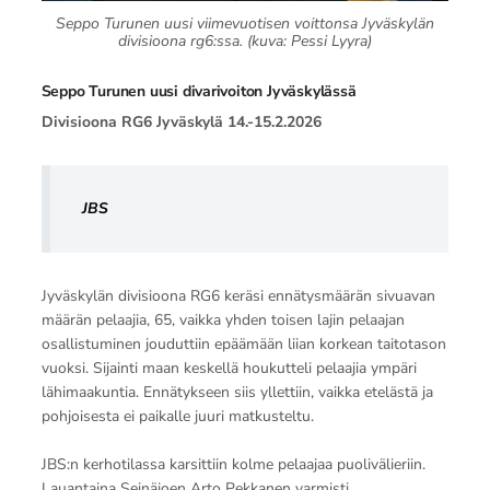
Seppo Turunen uusi viimevuotisen voittonsa Jyväskylän
divisioona rg6:ssa. (kuva: Pessi Lyyra)
Seppo Turunen uusi divarivoiton Jyväskylässä
Divisioona RG6 Jyväskylä 14.-15.2.2026
JBS
Jyväskylän divisioona RG6 keräsi ennätysmäärän sivuavan
määrän pelaajia, 65, vaikka yhden toisen lajin pelaajan
osallistuminen jouduttiin epäämään liian korkean taitotason
vuoksi. Sijainti maan keskellä houkutteli pelaajia ympäri
lähimaakuntia. Ennätykseen siis yllettiin, vaikka etelästä ja
pohjoisesta ei paikalle juuri matkusteltu.
JBS:n kerhotilassa karsittiin kolme pelaajaa puolivälieriin.
Lauantaina Seinäjoen Arto Pekkanen varmisti