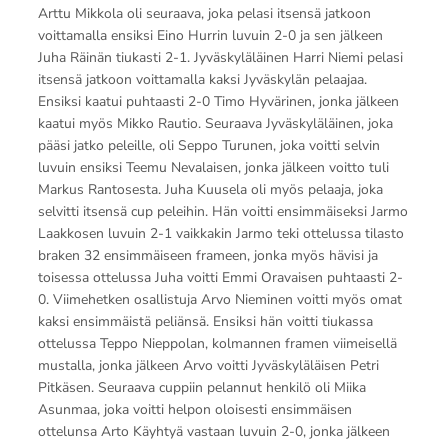
Arttu Mikkola oli seuraava, joka pelasi itsensä jatkoon
voittamalla ensiksi Eino Hurrin luvuin 2-0 ja sen jälkeen
Juha Räinän tiukasti 2-1. Jyväskyläläinen Harri Niemi pelasi
itsensä jatkoon voittamalla kaksi Jyväskylän pelaajaa.
Ensiksi kaatui puhtaasti 2-0 Timo Hyvärinen, jonka jälkeen
kaatui myös Mikko Rautio. Seuraava Jyväskyläläinen, joka
pääsi jatko peleille, oli Seppo Turunen, joka voitti selvin
luvuin ensiksi Teemu Nevalaisen, jonka jälkeen voitto tuli
Markus Rantosesta. Juha Kuusela oli myös pelaaja, joka
selvitti itsensä cup peleihin. Hän voitti ensimmäiseksi Jarmo
Laakkosen luvuin 2-1 vaikkakin Jarmo teki ottelussa tilasto
braken 32 ensimmäiseen frameen, jonka myös hävisi ja
toisessa ottelussa Juha voitti Emmi Oravaisen puhtaasti 2-
0. Viimehetken osallistuja Arvo Nieminen voitti myös omat
kaksi ensimmäistä peliänsä. Ensiksi hän voitti tiukassa
ottelussa Teppo Nieppolan, kolmannen framen viimeisellä
mustalla, jonka jälkeen Arvo voitti Jyväskyläläisen Petri
Pitkäsen. Seuraava cuppiin pelannut henkilö oli Miika
Asunmaa, joka voitti helpon oloisesti ensimmäisen
ottelunsa Arto Käyhtyä vastaan luvuin 2-0, jonka jälkeen