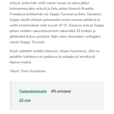
erässä, jonka hän voitti selvin luvuin ja sama jatkui
kolmannessakin erässä ja Eetu pelasi itsensä finaaliin.
Finaalissa kohtasivat siis Seppo Turunen ja Eetu Taivainen.
Seppo aloitti ottelun pelaamalla omaa varmaa peliänsä ja
voitti ensimmäisen erän luvuin 47-9. Toisessa erässä Seppo
pelasi vieläkin vakuuttavammin tekemällä 33 braken ja
jättämällä Eetun pisteittä. Näin ollen divareiden voittajaksi
selvisi Seppo Turunen.
Kisat vedettiin todella hienosti, ottaen huomioon, että ne
pelattiin kahdessa eri paikassa ja pelaajia oli ennätystä
hipova määrä.
Teksti: Timo Hyvärinen
Tuplaeliminaatio
(65 pelaajaa)
32-cup