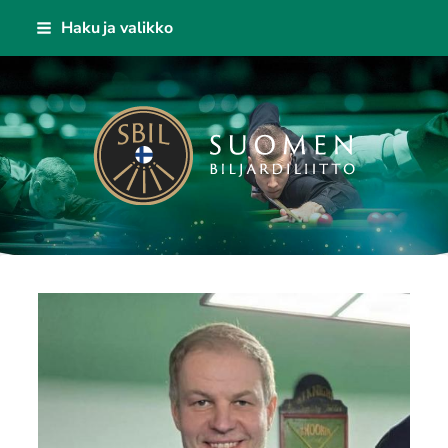
Siirry
Haku ja valikko
sivun
sisältöön
Suomen Biljardiliitto ry