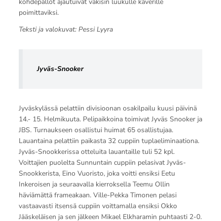
kohdepallot ajautuivat väkisin luukulle kaverille
poimittaviksi.
Teksti ja valokuvat: Pessi Lyyra
Jyväs-Snooker
Jyväskylässä pelattiin divisioonan osakilpailu kuusi päivinä
14.- 15. Helmikuuta. Pelipaikkoina toimivat Jyväs Snooker ja
JBS. Turnaukseen osallistui huimat 65 osallistujaa.
Lauantaina pelattiin paikasta 32 cuppiin tuplaeliminaationa.
Jyväs-Snookkerissa otteluita lauantaille tuli 52 kpl.
Voittajien puolelta Sunnuntain cuppiin pelasivat Jyväs-
Snookkerista, Eino Vuoristo, joka voitti ensiksi Eetu
Inkeroisen ja seuraavalla kierroksella Teemu Ollin
häviämättä frameakaan. Ville-Pekka Timonen pelasi
vastaavasti itsensä cuppiin voittamalla ensiksi Okko
Jääskeläisen ja sen jälkeen Mikael Elkharamin puhtaasti 2-0.