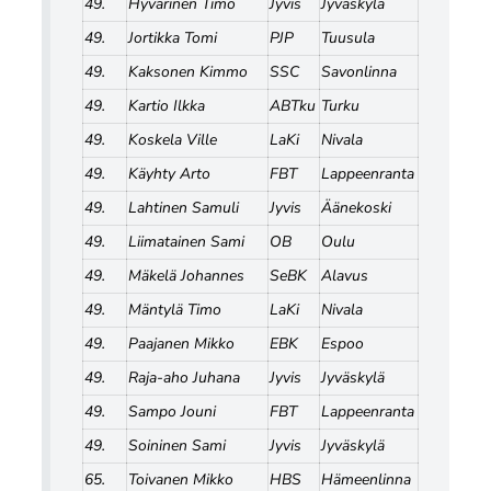
49.
Hyvärinen Timo
Jyvis
Jyväskylä
49.
Jortikka Tomi
PJP
Tuusula
49.
Kaksonen Kimmo
SSC
Savonlinna
49.
Kartio Ilkka
ABTku
Turku
49.
Koskela Ville
LaKi
Nivala
49.
Käyhty Arto
FBT
Lappeenranta
49.
Lahtinen Samuli
Jyvis
Äänekoski
49.
Liimatainen Sami
OB
Oulu
49.
Mäkelä Johannes
SeBK
Alavus
49.
Mäntylä Timo
LaKi
Nivala
49.
Paajanen Mikko
EBK
Espoo
49.
Raja-aho Juhana
Jyvis
Jyväskylä
49.
Sampo Jouni
FBT
Lappeenranta
49.
Soininen Sami
Jyvis
Jyväskylä
65.
Toivanen Mikko
HBS
Hämeenlinna