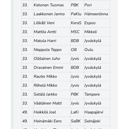
33.
Ketonen Tuomas
PBK
Pori
33.
Laakkonen Jarmo
PaKlu
Hämeenlinna
33.
Lillkåll Veni
KeraS
Espoo
33.
Mattila Antti
MSC
Mikkeli
33.
Matula Harri
BDB
Jyväskylä
33.
Nieppola Teppo
OB
Oulu
33.
Ollilainen Juho
Jyvis
Jyväskylä
33.
Oravainen Emmi
BDB
Jyväskylä
33.
Rautio Mikko
Jyvis
Jyväskylä
33.
Riihelä Mikko
Jyvis
Jyväskylä
33.
Setälä Jarkko
PBK
Tampere
33.
Väätäinen Matti
Jyvis
Jyväskylä
49.
Heikkilä Joel
LaKi
Haapajärvi
49.
Heinämäki Eero
SeBK
Seinäjoki