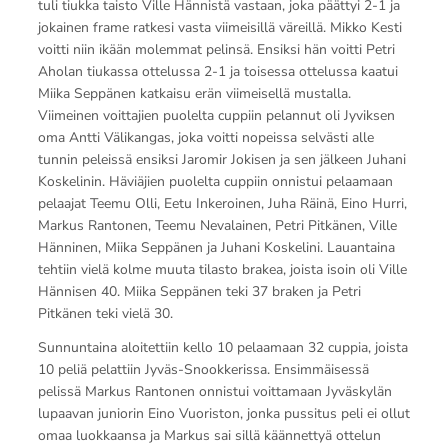
tuli tiukka taisto Ville Hännistä vastaan, joka päättyi 2-1 ja
jokainen frame ratkesi vasta viimeisillä väreillä. Mikko Kesti
voitti niin ikään molemmat pelinsä. Ensiksi hän voitti Petri
Aholan tiukassa ottelussa 2-1 ja toisessa ottelussa kaatui
Miika Seppänen katkaisu erän viimeisellä mustalla.
Viimeinen voittajien puolelta cuppiin pelannut oli Jyviksen
oma Antti Välikangas, joka voitti nopeissa selvästi alle
tunnin peleissä ensiksi Jaromir Jokisen ja sen jälkeen Juhani
Koskelinin. Häviäjien puolelta cuppiin onnistui pelaamaan
pelaajat Teemu Olli, Eetu Inkeroinen, Juha Räinä, Eino Hurri,
Markus Rantonen, Teemu Nevalainen, Petri Pitkänen, Ville
Hänninen, Miika Seppänen ja Juhani Koskelini. Lauantaina
tehtiin vielä kolme muuta tilasto brakea, joista isoin oli Ville
Hännisen 40. Miika Seppänen teki 37 braken ja Petri
Pitkänen teki vielä 30.
Sunnuntaina aloitettiin kello 10 pelaamaan 32 cuppia, joista
10 peliä pelattiin Jyväs-Snookkerissa. Ensimmäisessä
pelissä Markus Rantonen onnistui voittamaan Jyväskylän
lupaavan juniorin Eino Vuoriston, jonka pussitus peli ei ollut
omaa luokkaansa ja Markus sai sillä käännettyä ottelun