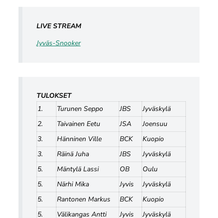
LIVE STREAM
Jyväs-Snooker
TULOKSET
1.
Turunen Seppo
JBS
Jyväskylä
2.
Taivainen Eetu
JSA
Joensuu
3.
Hänninen Ville
BCK
Kuopio
3.
Räinä Juha
JBS
Jyväskylä
5.
Mäntylä Lassi
OB
Oulu
5.
Närhi Mika
Jyvis
Jyväskylä
5.
Rantonen Markus
BCK
Kuopio
5.
Välikangas Antti
Jyvis
Jyväskylä