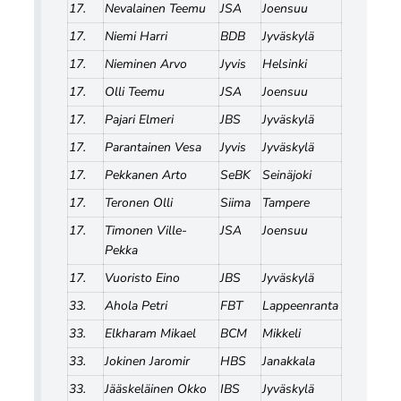
17.
Nevalainen Teemu
JSA
Joensuu
17.
Niemi Harri
BDB
Jyväskylä
17.
Nieminen Arvo
Jyvis
Helsinki
17.
Olli Teemu
JSA
Joensuu
17.
Pajari Elmeri
JBS
Jyväskylä
17.
Parantainen Vesa
Jyvis
Jyväskylä
17.
Pekkanen Arto
SeBK
Seinäjoki
17.
Teronen Olli
Siima
Tampere
17.
Timonen Ville-
JSA
Joensuu
Pekka
17.
Vuoristo Eino
JBS
Jyväskylä
33.
Ahola Petri
FBT
Lappeenranta
33.
Elkharam Mikael
BCM
Mikkeli
33.
Jokinen Jaromir
HBS
Janakkala
33.
Jääskeläinen Okko
IBS
Jyväskylä