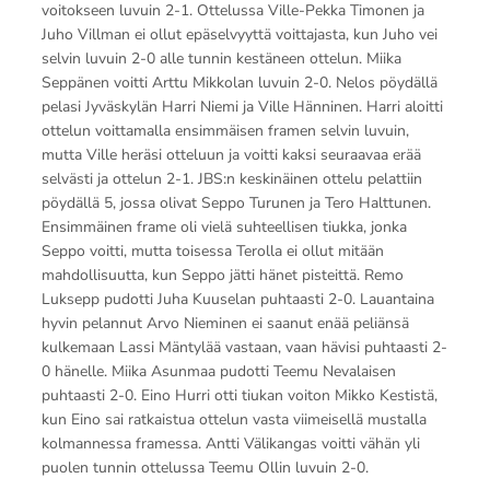
voitokseen luvuin 2-1. Ottelussa Ville-Pekka Timonen ja
Juho Villman ei ollut epäselvyyttä voittajasta, kun Juho vei
selvin luvuin 2-0 alle tunnin kestäneen ottelun. Miika
Seppänen voitti Arttu Mikkolan luvuin 2-0. Nelos pöydällä
pelasi Jyväskylän Harri Niemi ja Ville Hänninen. Harri aloitti
ottelun voittamalla ensimmäisen framen selvin luvuin,
mutta Ville heräsi otteluun ja voitti kaksi seuraavaa erää
selvästi ja ottelun 2-1. JBS:n keskinäinen ottelu pelattiin
pöydällä 5, jossa olivat Seppo Turunen ja Tero Halttunen.
Ensimmäinen frame oli vielä suhteellisen tiukka, jonka
Seppo voitti, mutta toisessa Terolla ei ollut mitään
mahdollisuutta, kun Seppo jätti hänet pisteittä. Remo
Luksepp pudotti Juha Kuuselan puhtaasti 2-0. Lauantaina
hyvin pelannut Arvo Nieminen ei saanut enää peliänsä
kulkemaan Lassi Mäntylää vastaan, vaan hävisi puhtaasti 2-
0 hänelle. Miika Asunmaa pudotti Teemu Nevalaisen
puhtaasti 2-0. Eino Hurri otti tiukan voiton Mikko Kestistä,
kun Eino sai ratkaistua ottelun vasta viimeisellä mustalla
kolmannessa framessa. Antti Välikangas voitti vähän yli
puolen tunnin ottelussa Teemu Ollin luvuin 2-0.