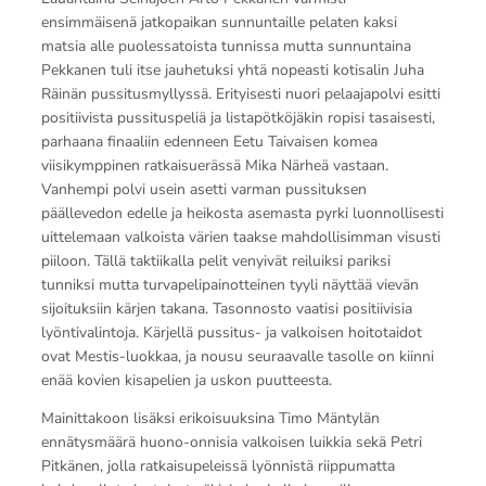
ensimmäisenä jatkopaikan sunnuntaille pelaten kaksi
matsia alle puolessatoista tunnissa mutta sunnuntaina
Pekkanen tuli itse jauhetuksi yhtä nopeasti kotisalin Juha
Räinän pussitusmyllyssä. Erityisesti nuori pelaajapolvi esitti
positiivista pussituspeliä ja listapötköjäkin ropisi tasaisesti,
parhaana finaaliin edenneen Eetu Taivaisen komea
viisikymppinen ratkaisuerässä Mika Närheä vastaan.
Vanhempi polvi usein asetti varman pussituksen
päällevedon edelle ja heikosta asemasta pyrki luonnollisesti
uittelemaan valkoista värien taakse mahdollisimman visusti
piiloon. Tällä taktiikalla pelit venyivät reiluiksi pariksi
tunniksi mutta turvapelipainotteinen tyyli näyttää vievän
sijoituksiin kärjen takana. Tasonnosto vaatisi positiivisia
lyöntivalintoja. Kärjellä pussitus- ja valkoisen hoitotaidot
ovat Mestis-luokkaa, ja nousu seuraavalle tasolle on kiinni
enää kovien kisapelien ja uskon puutteesta.
Mainittakoon lisäksi erikoisuuksina Timo Mäntylän
ennätysmäärä huono-onnisia valkoisen luikkia sekä Petri
Pitkänen, jolla ratkaisupeleissä lyönnistä riippumatta