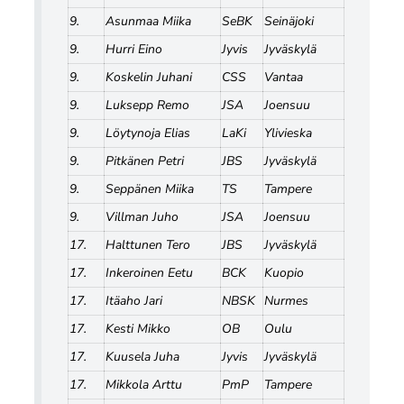
9.
Asunmaa Miika
SeBK
Seinäjoki
9.
Hurri Eino
Jyvis
Jyväskylä
9.
Koskelin Juhani
CSS
Vantaa
9.
Luksepp Remo
JSA
Joensuu
9.
Löytynoja Elias
LaKi
Ylivieska
9.
Pitkänen Petri
JBS
Jyväskylä
9.
Seppänen Miika
TS
Tampere
9.
Villman Juho
JSA
Joensuu
17.
Halttunen Tero
JBS
Jyväskylä
17.
Inkeroinen Eetu
BCK
Kuopio
17.
Itäaho Jari
NBSK
Nurmes
17.
Kesti Mikko
OB
Oulu
17.
Kuusela Juha
Jyvis
Jyväskylä
17.
Mikkola Arttu
PmP
Tampere