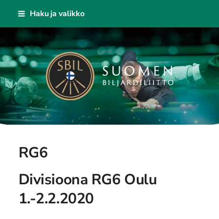
Siirry
Haku ja valikko
sivun
sisältöön
Suomen Biljardiliitto ry
RG6
Divisioona RG6 Oulu
1.-2.2.2020