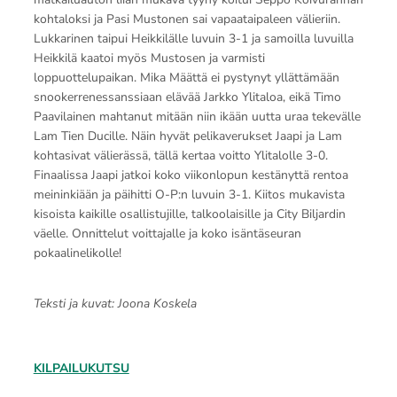
kohtaloksi ja Pasi Mustonen sai vapaataipaleen välieriin.
Lukkarinen taipui Heikkilälle luvuin 3-1 ja samoilla luvuilla
Heikkilä kaatoi myös Mustosen ja varmisti
loppuottelupaikan. Mika Määttä ei pystynyt yllättämään
snookerrenessanssiaan elävää Jarkko Ylitaloa, eikä Timo
Paavilainen mahtanut mitään niin ikään uutta uraa tekevälle
Lam Tien Ducille. Näin hyvät pelikaverukset Jaapi ja Lam
kohtasivat välierässä, tällä kertaa voitto Ylitalolle 3-0.
Finaalissa Jaapi jatkoi koko viikonlopun kestänyttä rentoa
meininkiään ja päihitti O-P:n luvuin 3-1. Kiitos mukavista
kisoista kaikille osallistujille, talkoolaisille ja City Biljardin
väelle. Onnittelut voittajalle ja koko isäntäseuran
pokaalinelikolle!
Teksti ja kuvat: Joona Koskela
KILPAILUKUTSU