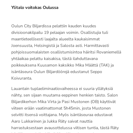
Ylitalo voitokas Oulussa
Oulun City Biljardissa pelattiin kauden kuudes
divisioonakilpailu 19 pelaajan voimin. Osallistujia tuli
maantieteellisesti laajalta alueelta kaukaisimmat
Joensuusta, Helsingistä ja Salosta asti. Harmittavasti
pohjoissuomalaisten osallistumisintoa häiritsi Rovaniemellä
yhtäaikaa pelattu kaisakisa, tästä ilahduttavana
poikkeuksena Kuusamon kaksikko Mika Määttä (TAK) ja
isäntäseura Oulun Biljardöörejä edustanut Seppo
Koivuranta.
Lauantain tuplaeliminaatiovaiheessa ei suuria yllätyksiä
nähty, sen sijaan muutama eeppinen henkien taisto. Salon
Biljardikerhon Mika Virta ja Pasi Mustonen (OB) käyttivät
viiteen erään vaatimattomat 5h45min, josta Mustonen
selvitti itsensä voittajana. Myös isäntäseuraa edustavat
Aaro Lukkarinen ja Jukka Räty saivat nauttia
harrastuksestaan avausottelussa viitisen tuntia, tästä Räty