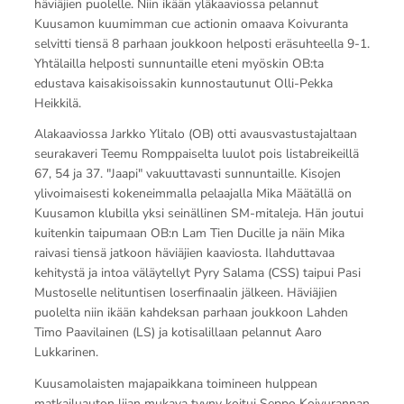
häviäjien puolelle. Niin ikään yläkaaviossa pelannut
Kuusamon kuumimman cue actionin omaava Koivuranta
selvitti tiensä 8 parhaan joukkoon helposti eräsuhteella 9-1.
Yhtälailla helposti sunnuntaille eteni myöskin OB:ta
edustava kaisakisoissakin kunnostautunut Olli-Pekka
Heikkilä.
Alakaaviossa Jarkko Ylitalo (OB) otti avausvastustajaltaan
seurakaveri Teemu Romppaiselta luulot pois listabreikeillä
67, 54 ja 37. "Jaapi" vakuuttavasti sunnuntaille. Kisojen
ylivoimaisesti kokeneimmalla pelaajalla Mika Määtällä on
Kuusamon klubilla yksi seinällinen SM-mitaleja. Hän joutui
kuitenkin taipumaan OB:n Lam Tien Ducille ja näin Mika
raivasi tiensä jatkoon häviäjien kaaviosta. Ilahduttavaa
kehitystä ja intoa väläytellyt Pyry Salama (CSS) taipui Pasi
Mustoselle nelituntisen loserfinaalin jälkeen. Häviäjien
puolelta niin ikään kahdeksan parhaan joukkoon Lahden
Timo Paavilainen (LS) ja kotisalillaan pelannut Aaro
Lukkarinen.
Kuusamolaisten majapaikkana toimineen hulppean
matkailuauton liian mukava tyyny koitui Seppo Koivurannan