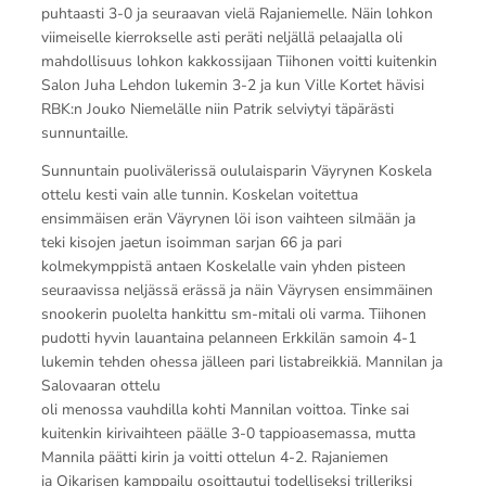
puhtaasti 3-0 ja seuraavan vielä Rajaniemelle. Näin lohkon
viimeiselle kierrokselle asti peräti neljällä pelaajalla oli
mahdollisuus lohkon kakkossijaan Tiihonen voitti kuitenkin
Salon Juha Lehdon lukemin 3-2 ja kun Ville Kortet hävisi
RBK:n Jouko Niemelälle niin Patrik selviytyi täpärästi
sunnuntaille.
Sunnuntain puolivälerissä oululaisparin Väyrynen Koskela
ottelu kesti vain alle tunnin. Koskelan voitettua
ensimmäisen erän Väyrynen löi ison vaihteen silmään ja
teki kisojen jaetun isoimman sarjan 66 ja pari
kolmekymppistä antaen Koskelalle vain yhden pisteen
seuraavissa neljässä erässä ja näin Väyrysen ensimmäinen
snookerin puolelta hankittu sm-mitali oli varma. Tiihonen
pudotti hyvin lauantaina pelanneen Erkkilän samoin 4-1
lukemin tehden ohessa jälleen pari listabreikkiä. Mannilan ja
Salovaaran ottelu
oli menossa vauhdilla kohti Mannilan voittoa. Tinke sai
kuitenkin kirivaihteen päälle 3-0 tappioasemassa, mutta
Mannila päätti kirin ja voitti ottelun 4-2. Rajaniemen
ja Oikarisen kamppailu osoittautui todelliseksi trilleriksi