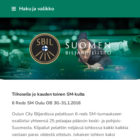
Siirry
Haku ja valikko
sivun
sisältöön
Suomen Biljardiliitto ry
Tiihoselle jo kauden toinen SM-kulta
6 Reds SM Oulu OB 30.-31.1.2016
Oulun City Biljardissa pelattuun 6-reds SM-turnaukseen
osallistui yhteensä 25 pelaajaa pääosin keski- ja pohjois-
Suomesta. Kilpailut pelattiin neljässä lohkossa kaikki kaikkia
vastaan paras viidestä otteluin. Jokaisen lohkon kaksi