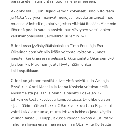
parasta eteni sunnuntain puolivälierävaiheeseen.
A-lohkossa Oulun Biljardikerhon kokeneet Timo Salovaara
ja Matti Väyrynen menivät menojaan eivätkä antaneet muun
muassa Vikstedtin junioriveljesten yllättää itseään. Aiemmin
lähennä poolin saralla ansioitunut Väyrynen voitti lohkon
kärkikamppailussa Salovaaran lukemin 3-2.
B-lohkossa jyväskyläläiskaksikko Timo Erkkilä ja Esa
Oikarinen etenivät niin ikään voitosta voittoon kunnes
miesten keskinäisessä pelissä Erkkilä päihitti Oikarisen 3-0
ja siten Mr. Maximum joutui tyytymään lohkon
kakkospaikkaan.
C-lohkon jatkoonmenijät olivat yhtä selvät kuin A:ssa ja
B:ssä kun Antti Mannila ja Joona Koskela voittivat neljä
ensimmäistä peliään ja Mannila päihitti Koskelan 3-0
lohkon voitosta käydyssä kamppailussa. D-lohko oli sen
sijaan äärimmäisen tiukka. OB:n kivenkova Juha Rajaniemi
voitti kaikki ottelunsa, mutta lohkon kakkossijasta käytiin
verinen taistelu. Huippuiskussa kauden aikana ollut Patrik
Tiihonen hävisi ensimmäisen pelinsä OB:n Ville Kortetille