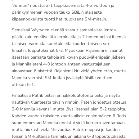
"Junnun" noustui 3-1 tappioasemasta 4-3 voittoon ja
parinkymmenen vuoden tauko SBiL:n alaisesta
kilpasnookerista tuotti heti tuloksena SM-mitalin.
Semeissä Väyrynen ei enää saanut samanlaista lentoa
päälle kuin edellisellä kierroksella ja Tiihonen pelasi itsensä
tasaisen varmalla suorituksella kauden toiseen sm-
finaalin, loppulukemat 5-2. Myöskään Rajaniemi ei saanut
itsestään parhaita tehoja irti kovan puolivälieräpelin jälkeen
ja Mannila eteni 4-0 johtoon antaen vastustajalleen
ainoastaan 6 pistettä. Rajaniemi kiri vielä yhden erän, mutta
Mannila varmisti SM-kullan jyväskyläläisille voittaen
ottelun 5-1.
Finaalissa Patrik pelasi ennakkoluulotonta peliä ja näytti
nauttivan tilanteesta täysin rinnoin. Paten johdettua ottelua
2-0 Mannila kavensi, mutta löysi itsensä pian 5-2 tappiolta.
Kahden vuoden takainen kautta aikain ensimmäinen 6 Reds
suomenmestari Mannila onnistui vielä kerran kaventamaan,
mutta niukasti vielä 15-vuotias Patrik nappasi jo kauden
toisen SM-kultansa tammikuun aikana 6-3 lopputuloksella.