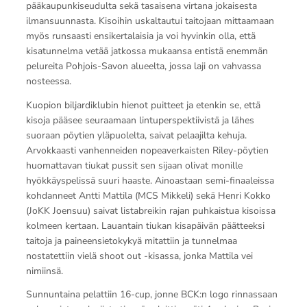
pääkaupunkiseudulta sekä tasaisena virtana jokaisesta
ilmansuunnasta. Kisoihin uskaltautui taitojaan mittaamaan
myös runsaasti ensikertalaisia ja voi hyvinkin olla, että
kisatunnelma vetää jatkossa mukaansa entistä enemmän
pelureita Pohjois-Savon alueelta, jossa laji on vahvassa
nosteessa.
Kuopion biljardiklubin hienot puitteet ja etenkin se, että
kisoja pääsee seuraamaan lintuperspektiivistä ja lähes
suoraan pöytien yläpuolelta, saivat pelaajilta kehuja.
Arvokkaasti vanhenneiden nopeaverkaisten Riley-pöytien
huomattavan tiukat pussit sen sijaan olivat monille
hyökkäyspelissä suuri haaste. Ainoastaan semi-finaaleissa
kohdanneet Antti Mattila (MCS Mikkeli) sekä Henri Kokko
(JoKK Joensuu) saivat listabreikin rajan puhkaistua kisoissa
kolmeen kertaan. Lauantain tiukan kisapäivän päätteeksi
taitoja ja paineensietokykyä mitattiin ja tunnelmaa
nostatettiin vielä shoot out -kisassa, jonka Mattila vei
nimiinsä.
Sunnuntaina pelattiin 16-cup, jonne BCK:n logo rinnassaan