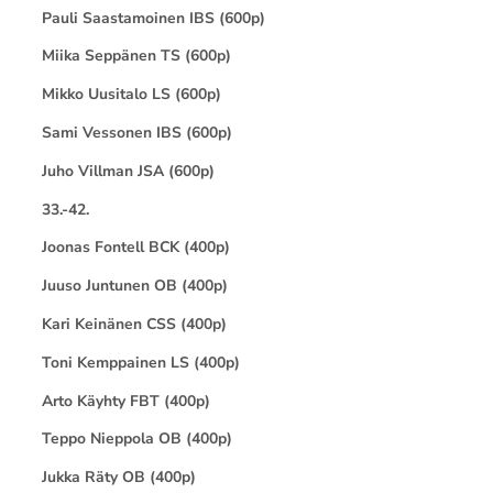
Pauli Saastamoinen IBS (600p)
Miika Seppänen TS (600p)
Mikko Uusitalo LS (600p)
Sami Vessonen IBS (600p)
Juho Villman JSA (600p)
33.-42.
Joonas Fontell BCK (400p)
Juuso Juntunen OB (400p)
Kari Keinänen CSS (400p)
Toni Kemppainen LS (400p)
Arto Käyhty FBT (400p)
Teppo Nieppola OB (400p)
Jukka Räty OB (400p)