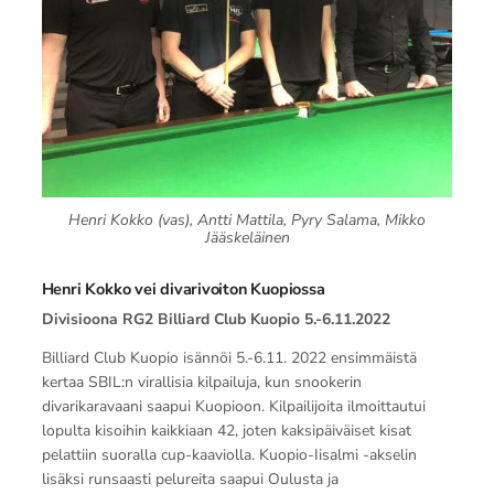
Henri Kokko (vas), Antti Mattila, Pyry Salama, Mikko
Jääskeläinen
Henri Kokko vei divarivoiton Kuopiossa
Divisioona RG2 Billiard Club Kuopio 5.-6.11.2022
Billiard Club Kuopio isännöi 5.-6.11. 2022 ensimmäistä
kertaa SBIL:n virallisia kilpailuja, kun snookerin
divarikaravaani saapui Kuopioon. Kilpailijoita ilmoittautui
lopulta kisoihin kaikkiaan 42, joten kaksipäiväiset kisat
pelattiin suoralla cup-kaaviolla. Kuopio-Iisalmi -akselin
lisäksi runsaasti pelureita saapui Oulusta ja