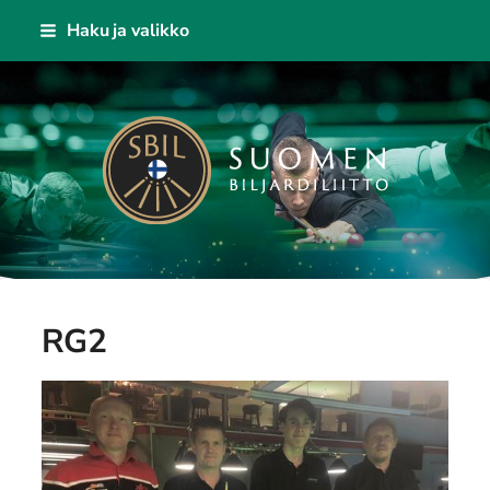
Siirry
Haku ja valikko
sivun
sisältöön
Suomen Biljardiliitto ry
RG2