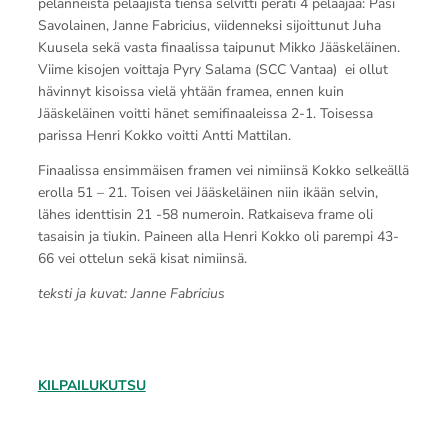
pelanneista pelaajista tiensä selvitti peräti 4 pelaajaa: Pasi
Savolainen, Janne Fabricius, viidenneksi sijoittunut Juha
Kuusela sekä vasta finaalissa taipunut Mikko Jääskeläinen.
Viime kisojen voittaja Pyry Salama (SCC Vantaa) ei ollut
hävinnyt kisoissa vielä yhtään framea, ennen kuin
Jääskeläinen voitti hänet semifinaaleissa 2-1. Toisessa
parissa Henri Kokko voitti Antti Mattilan.
Finaalissa ensimmäisen framen vei nimiinsä Kokko selkeällä
erolla 51 – 21. Toisen vei Jääskeläinen niin ikään selvin,
lähes identtisin 21 -58 numeroin. Ratkaiseva frame oli
tasaisin ja tiukin. Paineen alla Henri Kokko oli parempi 43-
66 vei ottelun sekä kisat nimiinsä.
teksti ja kuvat: Janne Fabricius
KILPAILUKUTSU