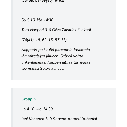
(23-59, 58-59(45), 6-61)
Su 5.10. klo 14:30
Tero Nappari 3-0 Géza Zakariás (Unkari)
(76(41)-18, 69-15, 57-33)
Napparin peli kulki paremmin lauantain
lämmittelyjen jälkeen. Selkeä voitto
unkarilaisesta. Nappari jatkaa turnausta
teamsissä Salon kanssa.
Group G
La 4.10. klo 14:30
Jani Kananen 3-0 Shpend Ahmeti (Albania)