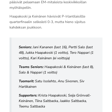
pääsivät pelaamaan EM-mitaleista keskiviikkoillan
myöhäispeliin.
Haapakoski ja Keinänen hävisivät P-Irlantilaisillle
quarterfinaalin selkeästi 0-3, mutta hieno sijoitus
kahdeksan joukkoon.
Seniors:
Jani Kananen (last 16), Pertti Salo (last
48), Jukka Haapakoski (1 voitto), Tero Nappari (1
voitto), Kari Keinänen (ei voittoja)
Teams Seniors:
Haapakoski & Keinänen (last 8),
Salo & Nappari (1 voitto)
Tuomarit:
Satu Isolehto, Anu Sivonen, Siv
Hartikainen
Supporters:
Krista Haapakoski, Seija Grönvall-
Keinänen, Tiina Saltbacka, Jaakko Saltbacka,
Teemu Saltbacka