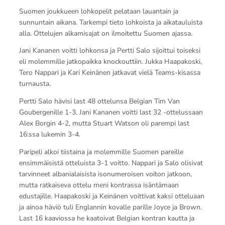
Suomen joukkueen lohkopelit pelataan lauantain ja
sunnuntain aikana. Tarkempi tieto lohkoista ja aikatauluista
alla. Ottelujen alkamisajat on ilmoitettu Suomen ajassa.
Jani Kananen voitti lohkonsa ja Pertti Salo sijoittui toiseksi
eli molemmille jatkopaikka knockouttiin. Jukka Haapakoski,
Tero Nappari ja Kari Keinänen jatkavat vielä Teams-kisassa
turnausta.
Pertti Salo hävisi last 48 ottelunsa Belgian Tim Van
Goubergenille 1-3. Jani Kananen voitti last 32 -ottelussaan
Alex Borgin 4-2, mutta Stuart Watson oli parempi last
16:ssa lukemin 3-4.
Paripeli alkoi tiistaina ja molemmille Suomen pareille
ensimmäisistä otteluista 3-1 voitto. Nappari ja Salo olisivat
tarvinneet albanialaisista isonumeroisen voiton jatkoon,
mutta ratkaiseva ottelu meni kontrassa isäntämaan
edustajille. Haapakoski ja Keinänen voittivat kaksi otteluaan
ja ainoa häviö tuli Englannin kovalle parille Joyce ja Brown.
Last 16 kaaviossa he kaatoivat Belgian kontran kautta ja