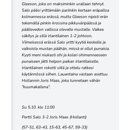
Gleeson, joka on maksiminkin urallaan tehnyt.
Salo pääsi yrittämään pariinkin kertaan eräpalloa
kolmannessa erässä, mutta Gleeson nipisti erän
tekemällä pinkin krossina pikkuväripäässä ja
päällevedon vallissa olevalle mustalle. Vaikea
säkitys ja sillä irlantilainen 1-2 johtoon.
Viimeisessä erässä Salo yritti kyytiä keskelle ja
valkoista mustan päähän, missä ei ollut punaisia.
Kyyti meni niukasti ohi ja kolari ohimenneeseen
punaiseen jätti helpon paikan irlantilaiselle.
Irlantilainen rokotti siitä ja ottelu ratkesi
käytännössä siihen. Lauantaina vastaan asettuu
Hollannin Joris Maas, joka tunnetaan vähän
"kuumakallena".
Su 5.10. klo 11:00
Pertti Salo 3-2 Joris Maas (Hollanti)
(57-51, 63-43, 15-63, 45-67, 59-33)