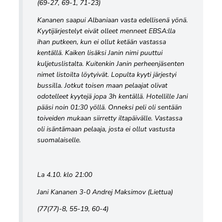
(69-27, 69-1, 71-23)
Kananen saapui Albaniaan vasta edellisenä yönä.
Kyytijärjestelyt eivät olleet menneet EBSA:lla
ihan putkeen, kun ei ollut ketään vastassa
kentällä. Kaiken lisäksi Janin nimi puuttui
kuljetuslistalta. Kuitenkin Janin perheenjäsenten
nimet listoilta löytyivät. Lopulta kyyti järjestyi
bussilla. Jotkut toisen maan pelaajat olivat
odotelleet kyytejä jopa 3h kentällä. Hotellille Jani
pääsi noin 01:30 yöllä. Onneksi peli oli sentään
toiveiden mukaan siirretty iltapäivälle. Vastassa
oli isäntämaan pelaaja, josta ei ollut vastusta
suomalaiselle.
La 4.10. klo 21:00
Jani Kananen 3-0 Andrej Maksimov (Liettua)
(77(77)-8, 55-19, 60-4)