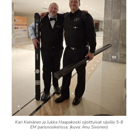
Kari Keinänen ja Jukka Haapakoski sijoittuivat sijoille 5-8
EM parisnookerissa. (kuva: Anu Sivonen)