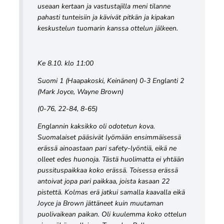
useaan kertaan ja vastustajilla meni tilanne
pahasti tunteisiin ja kävivät pitkän ja kipakan
keskustelun tuomarin kanssa ottelun jälkeen.
Ke 8.10. klo 11:00
Suomi 1 (Haapakoski, Keinänen) 0-3 Englanti 2
(Mark Joyce, Wayne Brown)
(0-76, 22-84, 8-65)
Englannin kaksikko oli odotetun kova.
Suomalaiset pääsivät lyömään ensimmäisessä
erässä ainoastaan pari safety-lyöntiä, eikä ne
olleet edes huonoja. Tästä huolimatta ei yhtään
pussituspaikkaa koko erässä. Toisessa erässä
antoivat jopa pari paikkaa, joista kasaan 22
pistettä. Kolmas erä jatkui samalla kaavalla eikä
Joyce ja Brown jättäneet kuin muutaman
puolivaikean paikan. Oli kuulemma koko ottelun