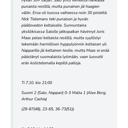
hyvän 30+ sarjan. Salo yritti viimeistä hankalaa
punaista restillä, mutta punainen jäi haagien
väliin. Eroa oli tuossa vaiheessa noin 30 pistettä.
Nick Tielemans teki punaisen ja hyvän
päällevedon keltaiselle. Sunnuntaina
yksilökisassa Salolle jatkopaikan hävinnyt Joris
Maas pelasi keltaista restillä, mutta syyllistyi
tekemään harmillisen hyppylyönnin keltaisen yli.
Napparille jäi keltainen teolle, mutta Maas ei enää
päästänyt suomalaista lyömään, vaan luovutti
erän kolistelemalla kepillä palloja.
Ti 7.10. klo 21:00
Suomi 2 (Salo, Nappari) 0-3 Malta 1 (Alex Borg,
Arthur Cachia)
(29-87(48), 23-65, 36-73(51))