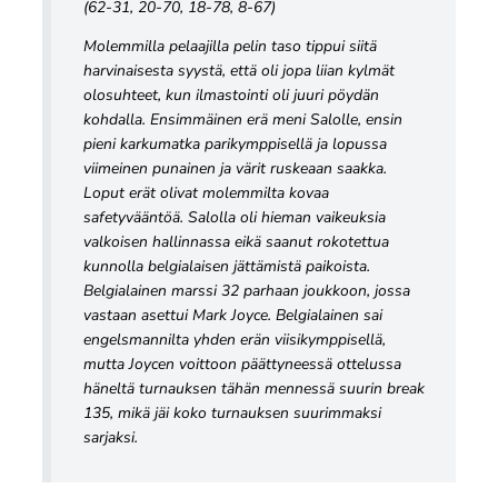
(62-31, 20-70, 18-78, 8-67)
Molemmilla pelaajilla pelin taso tippui siitä
harvinaisesta syystä, että oli jopa liian kylmät
olosuhteet, kun ilmastointi oli juuri pöydän
kohdalla. Ensimmäinen erä meni Salolle, ensin
pieni karkumatka parikymppisellä ja lopussa
viimeinen punainen ja värit ruskeaan saakka.
Loput erät olivat molemmilta kovaa
safetyvääntöä. Salolla oli hieman vaikeuksia
valkoisen hallinnassa eikä saanut rokotettua
kunnolla belgialaisen jättämistä paikoista.
Belgialainen marssi 32 parhaan joukkoon, jossa
vastaan asettui Mark Joyce. Belgialainen sai
engelsmannilta yhden erän viisikymppisellä,
mutta Joycen voittoon päättyneessä ottelussa
häneltä turnauksen tähän mennessä suurin break
135, mikä jäi koko turnauksen suurimmaksi
sarjaksi.