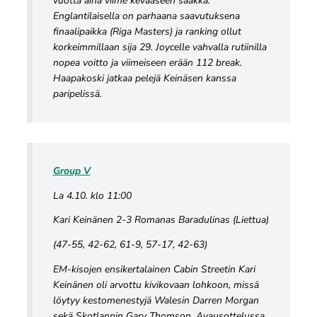
vuotta aina viime kevääseen saakka.
Englantilaisella on parhaana saavutuksena
finaalipaikka (Riga Masters) ja ranking ollut
korkeimmillaan sija 29. Joycelle vahvalla rutiinilla
nopea voitto ja viimeiseen erään 112 break.
Haapakoski jatkaa pelejä Keinäsen kanssa
paripelissä.
Group V
La 4.10. klo 11:00
Kari Keinänen 2-3 Romanas Baradulinas (Liettua)
(47-55, 42-62, 61-9, 57-17, 42-63)
EM-kisojen ensikertalainen Cabin Streetin Kari
Keinänen oli arvottu kivikovaan lohkoon, missä
löytyy kestomenestyjä Walesin Darren Morgan
sekä Skotlannin Gary Thomson. Avausottelussa