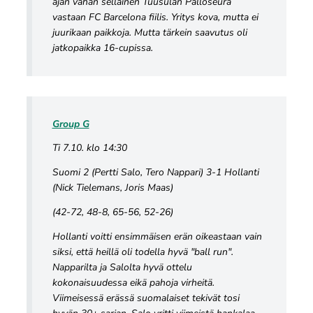
ajan vähän sellainen Tuusulan Palloseura
vastaan FC Barcelona fiilis. Yritys kova, mutta ei
juurikaan paikkoja. Mutta tärkein saavutus oli
jatkopaikka 16-cupissa.
Group G
Ti 7.10. klo 14:30
Suomi 2 (Pertti Salo, Tero Nappari) 3-1 Hollanti
(Nick Tielemans, Joris Maas)
(42-72, 48-8, 65-56, 52-26)
Hollanti voitti ensimmäisen erän oikeastaan vain
siksi, että heillä oli todella hyvä "ball run".
Napparilta ja Salolta hyvä ottelu
kokonaisuudessa eikä pahoja virheitä.
Viimeisessä erässä suomalaiset tekivät tosi