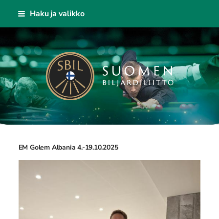
Siirry
Haku ja valikko
sivun
sisältöön
Suomen Biljardiliitto ry
EM Golem Albania 4.-19.10.2025