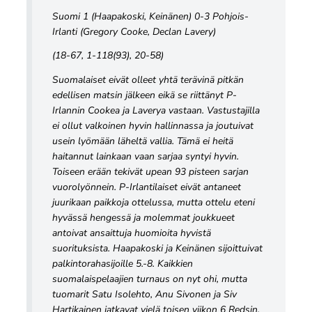
Suomi 1 (Haapakoski, Keinänen) 0-3 Pohjois-
Irlanti (Gregory Cooke, Declan Lavery)
(18-67, 1-118(93), 20-58)
Suomalaiset eivät olleet yhtä terävinä pitkän
edellisen matsin jälkeen eikä se riittänyt P-
Irlannin Cookea ja Laverya vastaan. Vastustajilla
ei ollut valkoinen hyvin hallinnassa ja joutuivat
usein lyömään läheltä vallia. Tämä ei heitä
haitannut lainkaan vaan sarjaa syntyi hyvin.
Toiseen erään tekivät upean 93 pisteen sarjan
vuorolyönnein. P-Irlantilaiset eivät antaneet
juurikaan paikkoja ottelussa, mutta ottelu eteni
hyvässä hengessä ja molemmat joukkueet
antoivat ansaittuja huomioita hyvistä
suorituksista. Haapakoski ja Keinänen sijoittuivat
palkintorahasijoille 5.-8. Kaikkien
suomalaispelaajien turnaus on nyt ohi, mutta
tuomarit Satu Isolehto, Anu Sivonen ja Siv
Hartikainen jatkavat vielä toisen viikon 6 Redsin,