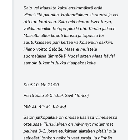
Salo vei Maasilta kaksi ensimmäistä erää
viimeisillä palloilla. Hollantilainen sisuuntui ja vei
ottelun kontraan. Salo teki hienon twenturyn,
vaikka menikin helppo pinkki ohi. Tämän jälkeen
Maasilla alkoi kupoli käristä ja lopussa löi
suutuksissaan pari kertaa valkoisenkin säkkiin.
Hieno voitto Salolle. Maas ei muistele
suomalaisia lämmöllä. Vuosi sitten Maas hävisi
samoin lukemin Jukka Haapakoskelle.
Su 5.10. klo 21:00
Pertti Salo 3-0 Ishak Sivil (Turkki)
(48-21, 44-34, 62-36)
Salon jatkopaikka on omissa käsissä viimeisessä
ottelussa. Turkkilainen on hävinnyt molemmat
pelinsä 0-3, joten etukäteen ajatellen pitäisi olla
selkeästi lohkon heikoin vastustaja. Ja niinhän