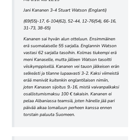
Jani Kananen 3-4 Stuart Watson (Englanti)
(69(55)-17, 6-104(62), 52-44, 12-76(54), 66-16,
31-73, 38-65)
Kananen sai hyvän alun otteluun. Ensimmäinen
erä suomalaiselle 55 sarjalla. Englannin Watson
vastasi 62 sarjalla tasoihin. Kolmas tiukempi erä
meni Kanaselle, mutta jälleen Watson tasoitti
viisikymppisellä. Kananen vei tauon jälkeisen erän
selkeästi ja tilanne lupaavasti 3-2. Kaksi viimeistä
erää menivät kuitenkin englantilaisen nimiin,
joten Kanasen sijoitus 9.-16, mistä vaivanpalkaksi
osallistumismaksu 100 € takaisin. Kananen ei
pelaa Albaniassa teamsiä, joten hänelle jää pari
päivää aikaa lomailuun perheen kanssa ennen
torstain paluuta Suomeen.