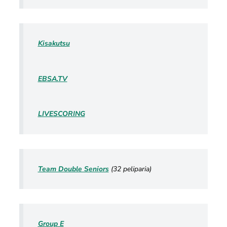
Kisakutsu
EBSA.TV
LIVESCORING
Team Double Seniors
(32 peliparia)
Group E