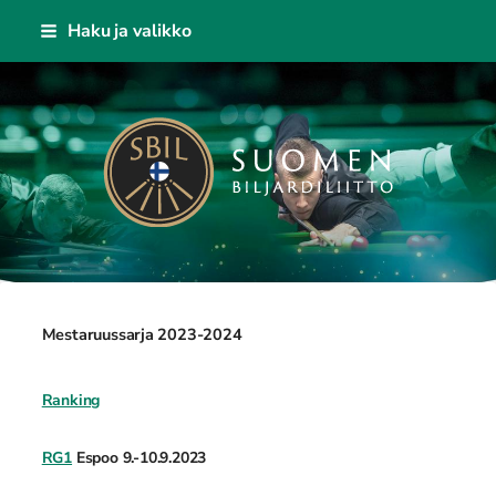
Siirry
Haku ja valikko
sivun
sisältöön
Suomen Biljardiliitto ry
Mestaruussarja 2023-2024
Ranking
RG1
Espoo 9.-10.9.2023