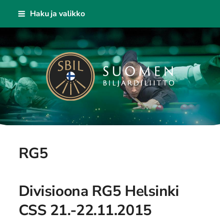
Siirry
Haku ja valikko
sivun
sisältöön
Suomen Biljardiliitto ry
RG5
Divisioona RG5 Helsinki
CSS 21.-22.11.2015