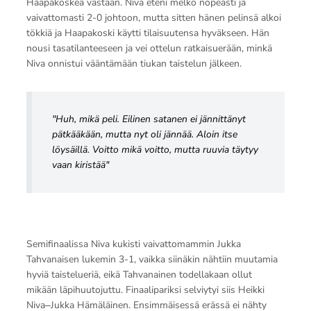
Haapakoskea vastaan. Niva eteni melko nopeasti ja
vaivattomasti 2-0 johtoon, mutta sitten hänen pelinsä alkoi
tökkiä ja Haapakoski käytti tilaisuutensa hyväkseen. Hän
nousi tasatilanteeseen ja vei ottelun ratkaisuerään, minkä
Niva onnistui vääntämään tiukan taistelun jälkeen.
"Huh, mikä peli. Eilinen satanen ei jännittänyt
pätkääkään, mutta nyt oli jännää. Aloin itse
löysäillä. Voitto mikä voitto, mutta ruuvia täytyy
vaan kiristää"
Semifinaalissa Niva kukisti vaivattomammin Jukka
Tahvanaisen lukemin 3-1, vaikka siinäkin nähtiin muutamia
hyviä taistelueriä, eikä Tahvanainen todellakaan ollut
mikään läpihuutojuttu. Finaalipariksi selviytyi siis Heikki
Niva‒Jukka Hämäläinen. Ensimmäisessä erässä ei nähty