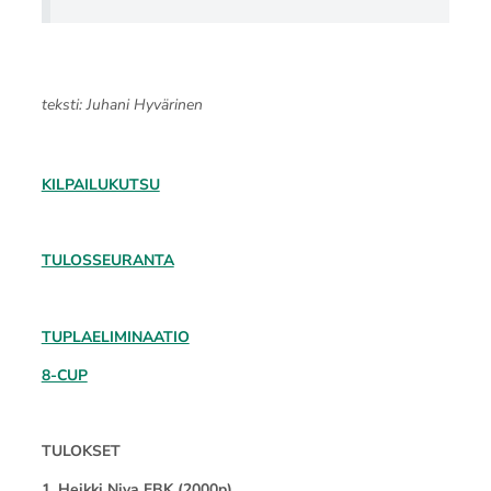
teksti: Juhani Hyvärinen
KILPAILUKUTSU
TULOSSEURANTA
TUPLAELIMINAATIO
8-CUP
TULOKSET
1. Heikki Niva EBK (2000p)