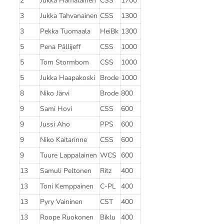
2
Jukka Hämäläinen
CSS
1700
3
Jukka Tahvanainen
CSS
1300
3
Pekka Tuomaala
HeiBk
1300
5
Pena Pällijeff
CSS
1000
5
Tom Stormbom
CSS
1000
5
Jukka Haapakoski
Brode
1000
8
Niko Järvi
Brode
800
9
Sami Hovi
CSS
600
9
Jussi Aho
PPS
600
9
Niko Kaitarinne
CSS
600
9
Tuure Lappalainen
WCS
600
13
Samuli Peltonen
Ritz
400
13
Toni Kemppainen
C-PL
400
13
Pyry Vaininen
CST
400
13
Roope Ruokonen
Biklu
400