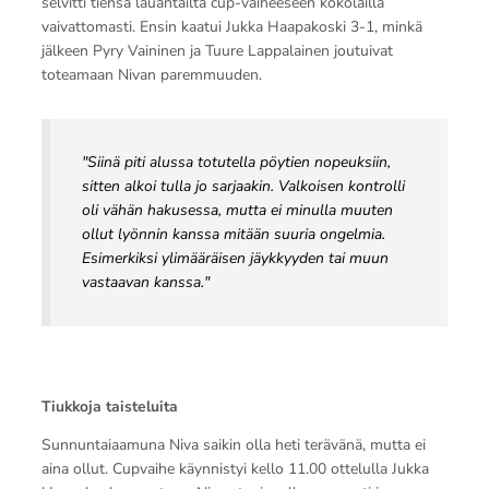
selvitti tiensä lauantailta cup-vaiheeseen kokolailla
vaivattomasti. Ensin kaatui Jukka Haapakoski 3-1, minkä
jälkeen Pyry Vaininen ja Tuure Lappalainen joutuivat
toteamaan Nivan paremmuuden.
"Siinä piti alussa totutella pöytien nopeuksiin,
sitten alkoi tulla jo sarjaakin. Valkoisen
kontrolli
oli vähän hakusessa, mutta ei minulla muuten
ollut lyönnin kanssa mitään suuria
ongelmia.
Esimerkiksi ylimääräisen jäykkyyden tai muun
vastaavan kanssa."
Tiukkoja taisteluita
Sunnuntaiaamuna Niva saikin olla heti terävänä, mutta ei
aina ollut. Cupvaihe käynnistyi kello 11.00 ottelulla Jukka