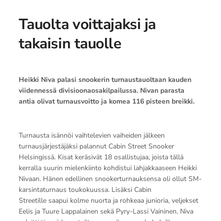
Tauolta voittajaksi ja
takaisin tauolle
Heikki Niva palasi snookerin turnaustauoltaan kauden
viidennessä divisioonaosakilpailussa. Nivan parasta
antia olivat turnausvoitto ja komea 116 pisteen breikki.
Turnausta isännöi vaihtelevien vaiheiden jälkeen
turnausjärjestäjäksi palannut Cabin Street Snooker
Helsingissä. Kisat keräsivät 18 osallistujaa, joista tällä
kerralla suurin mielenkiinto kohdistui lahjakkaaseen Heikki
Nivaan. Hänen edellinen snookerturnauksensa oli ollut SM-
karsintaturnaus toukokuussa. Lisäksi Cabin
Streetille saapui kolme nuorta ja rohkeaa junioria, veljekset
Eelis ja Tuure Lappalainen sekä Pyry-Lassi Vaininen. Niva