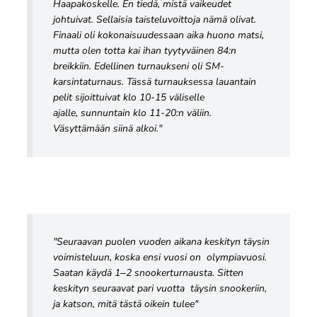
Haapakoskelle. En tiedä, mistä vaikeudet
johtuivat. Sellaisia taisteluvoittoja nämä olivat.
Finaali oli kokonaisuudessaan aika huono matsi,
mutta olen totta kai ihan tyytyväinen 84:n
breikkiin. Edellinen turnaukseni oli SM-
karsintaturnaus. Tässä turnauksessa lauantain
pelit sijoittuivat klo 10-15 väliselle
ajalle, sunnuntain klo 11-20:n väliin.
Väsyttämään siinä alkoi."
"Seuraavan puolen vuoden aikana keskityn täysin
voimisteluun, koska ensi vuosi on olympiavuosi.
Saatan käydä 1‒2 snookerturnausta. Sitten
keskityn seuraavat pari vuotta täysin snookeriin,
ja katson, mitä tästä oikein tulee"