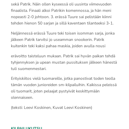
sekä Patrik. Näin ollen kyseessä oli uusinta viimevuoden
finaalista. Finaali alkoi Patrikin komennossa, ja hän meni
nopeasti 2-0 johtoon. 3. erässä Tuure sai pelistään kiinni
tehden hienon 50 sarjan ja sillä kaventaen tilanteeksi 3-1.
Neljännessä erässä Tuure teki toisen isomman sarja, jonka
jälkeen Patrik tarvitsi jo useamman snookerin. Patrik
kuitenkin teki kaksi pahaa maskia, joiden avulla nousi
erävoitto taisteluun mukaan. Patrik sai hyvän paikan tehdä
tyhjennyksen ja upean mustan pussituksen jälkeen hänestä
tuli suomenmestari.
Erityiskiitos vielä tuomareille, jotka panostivat toden teolla
tämän vuoden junioreiden sm-kilpailuihin. Kaikissa peleissä
oli tuomarit, joten pelaajat pystyivät keskittymään
olennaiseen.
(teksti: Leevi Koskinen, Kuvat Leevi Koskinen)
KILPAILUKUTSU