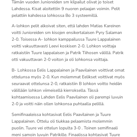
Tämän vuoden Junioreiden sm kilpailut olivat jo toiset
Lahdessa. Kisat aloitettiin 9 nuoren pelaajan voimin. Pelit
pelattiin kahdessa lohkossa Bo 3 systeemillä.
A-lohkon pelit alkoivat siten, että lahden Matias Kareinen
voitti Junioreiden sm kisojen ensikertalaisen Pyry Salaman
2-0. Toisessa A- lohkon kamppailussa Tuure Lappalainen
voitti vakuuttavasti Leevi koskisen 2-0. Lohkon voittaja
ratkaistiin Tuure lappalaisen ja Patrik Tiihosen välillä. Patrik
otti vakuuttavan 2-0 voiton ja oli lohkonsa voittaja.
B- Lohkossa Eelis Lappalainen ja Paavilainen voittivat omat
ottelunsa myös 2-0. Kun molemmat Eelikset voittivat myös
seuraavat ottelunsa 2-0, ratkaistiin B lohkon voitto heidän
välillään lohkon viimeisellä kierroksella. Tässä
kohtaamisessa Lahden Eelis Paavilainen oli parempi luvuin
2-0 ja voitti näin ollen lohkonsa puhtaalla pelillä.
Semifinaaleissa kohtasivat Eelis Paavilainen ja Tuure
Lappalainen. Ottelu oli tiukkaa pelaamista molemmin
puolin. Tuure vei ottelun lopulta 3-0 . Toinen semifinaali
meni samoin luvuin Patrikille. Finaalissa kohtasivat Tuure