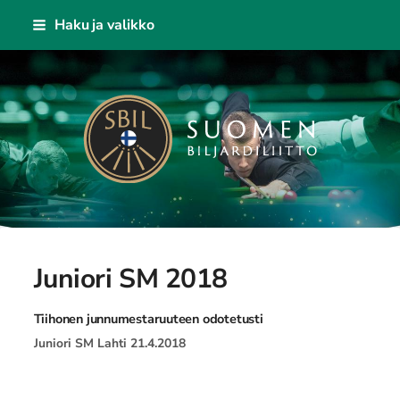
Siirry
Haku ja valikko
sivun
sisältöön
Suomen Biljardiliitto ry
Juniori SM 2018
Tiihonen junnumestaruuteen odotetusti
Juniori SM Lahti 21.4.2018