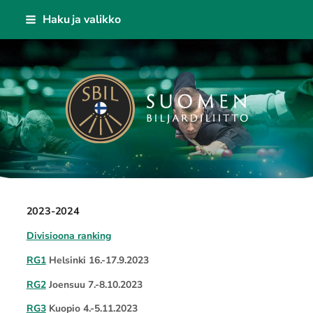
Siirry
Haku ja valikko
sivun
sisältöön
Suomen Biljardiliitto ry
2023-2024
Divisioona ranking
RG1
Helsinki 16.-17.9.2023
RG2
Joensuu 7.-8.10.2023
RG3
Kuopio 4.-5.11.2023