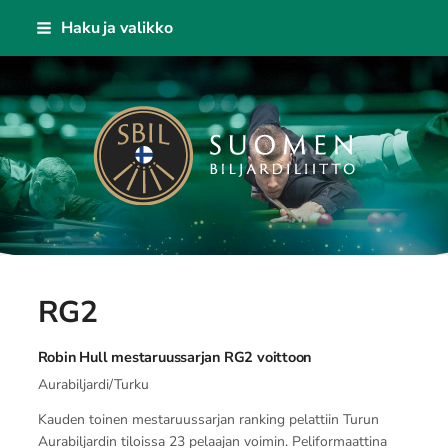
Siirry
Haku ja valikko
sivun
sisältöön
Suomen Biljardiliitto ry
RG2
Robin Hull mestaruussarjan RG2 voittoon
Aurabiljardi/Turku
Kauden toinen mestaruussarjan ranking pelattiin Turun
Aurabiljardin tiloissa 23 pelaajan voimin. Peliformaattina