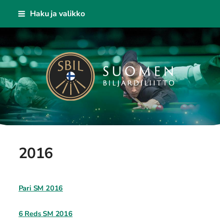
Siirry
Haku ja valikko
sivun
sisältöön
Suomen Biljardiliitto ry
2016
Pari SM 2016
6 Reds SM 2016