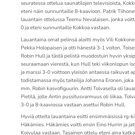
seuratessa ottelua saunatilojen televisioista, Kokk
eteni näin sunnuntaille 8-kaavioon. Patrik Tiihon
lauantain ottelussa Teemu Nevalaisen, jonka voitti 
0 ja eteni sunnuntaille Kokkoa vastaan.
Lauantaina omat pelinsä aloitti myös Vili Kokkonen
Pekka Holopaisen ja otti hänestä 3-1 voiton. Toise
Robin Hull ja tästä pelistä muodostuin hyvin yksipu
seuraamaan vierestä, kun Hull teki viikonlopun is
ja marssi 3-0 voittoon yleisön antaessa raikuvat ap
todistamassa myös taiteilija Johanna Eronen, joka
mm. Robin kasvofiguurin. Antti Tolvasella oli lau
Pietilä, jolle Antin pussitusvarmuus oli liikaa. To
3-0 ja 8-kaaviossa vastaan asettui Robin Hull.
Hyviä otteita lauantaina esitti ensimmäisissä rg-ki
Häkämies. Häkämies voitti ensin Eino Hurrin ja jatk
Koivulaa vastaan. Tasainen ottelu eteni aina katkai