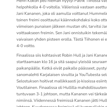
Henri Kokon peli hieman hyytyi Patrik Tiihosta vast
helpohkolla 4-0 voitolla. Välierissä vastaan asettu
Jani Kananen, joka oli aamulla voittanut Hummelin
toinen freimi osoittautui käännekohdaksi koko ottel
viimeisen punaisen jälkeen mustan ohi, tarvitsi Ja
voittaakseen freimin. Sen Jani onnistuikin tekemään
vaivaisen yhden pisteen erolla. Tästä Tiihonen ei 
4-0 voitto.
Finaalissa siis kohtasivat Robin Hull ja Jani Kanane
starttaamaan klo 16 ja sitä saapui yleisöä seura
paikanpäälle. Ketkä eivät paikalle päässeet, pyst
sanomalehti Karjalaisen sivuilta ja YouTubesta se
Selostuksen hoitivat mallikkaasti jo kisoissa esii
Voutilainen. Finaalissa oli Hullilla mahdollisuuten
tuntuvaan 3-1 johtoon, mutta Kananen vei tärkeä
nimiinsä. Viidennessä freimissä Kananen jätti Hullin
johtoon. Kuudennessa freimissä oli kummallakin p