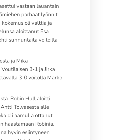
asettui vastaan lauantain
ämiehen parhaat lyönnit
 kokemus oli valttia ja
elunsa aloittanut Esa
ohti sunnuntaita voitoilla
esta ja Mika
outilaisen 3-1 ja Jirka
tavalla 3-0 voitolla Marko
tä. Robin Hull aloitti
 Antti Tolvasesta alle
oka oli aamulla ottanut
äin haastamaan Robinia,
ina hyvin esiintyneen