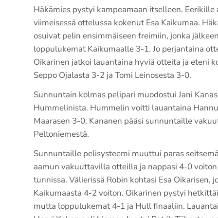
Häkämies pystyi kampeamaan itselleen. Eerikille 
viimeisessä ottelussa kokenut Esa Kaikumaa. Häk
osuivat pelin ensimmäiseen freimiin, jonka jälkeen
loppulukemat Kaikumaalle 3-1. Jo perjantaina ott
Oikarinen jatkoi lauantaina hyviä otteita ja eteni k
Seppo Ojalasta 3-2 ja Tomi Leinosesta 3-0.
Sunnuntain kolmas pelipari muodostui Jani Kanas
Hummelinista. Hummelin voitti lauantaina Hannu V
Maarasen 3-0. Kananen pääsi sunnuntaille vakuut
Peltoniemestä.
Sunnuntaille pelisysteemi muuttui paras seitsemäs
aamun vakuuttavilla otteilla ja nappasi 4-0 voiton
tunnissa. Välierissä Robin kohtasi Esa Oikarisen, j
Kaikumaasta 4-2 voiton. Oikarinen pystyi hetkitt
mutta loppulukemat 4-1 ja Hull finaaliin. Lauanta