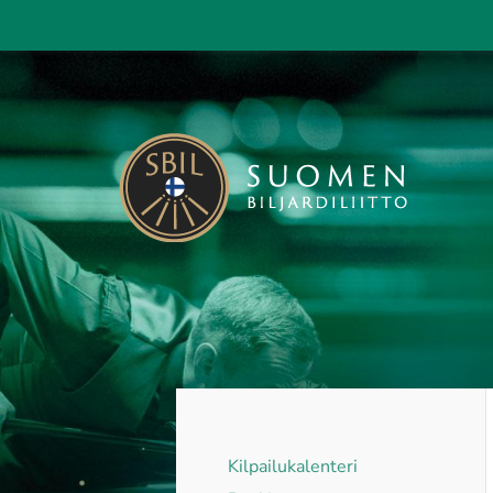
Siirry
sivun
sisältöön
Suomen Biljardiliitto ry
Kilpailukalenteri