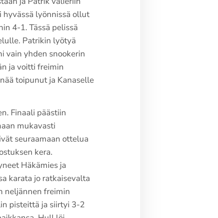
aan ja Patrik välieriin
i hyvässä lyönnissä ollut
in 4-1. Tässä pelissä
ulle. Patrikin lyötyä
ni vain yhden snookerin
 ja voitti freimin
enää toipunut ja Kanaselle
n. Finaali päästiin
amaan mukavasti
yivät seuraamaan ottelua
lostuksen kera.
ntyneet Häkämies ja
sa karata jo ratkaisevalta
n neljännen freimin
 pisteittä ja siirtyi 3-2
aikkansa. Hull löi