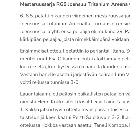
Mestaruussarja RG8 Joensuu Tritanium Areena 6
6.-8.5. pelattiin kauden viimeinen mestaruussarja
Joensuussa Tritanium Areenalla. Turnaus oli ens
Joensuussa ja yhteensä pelaajia oli mukana 29. Pa
kärkipään pelaajia, joista nimekkäimpänä voidaan 
Ensimmäiset ottelut pelattiin jo perjantai-iltana.
meritoitunut Esa Oikarinen joutui aloittamaan peli
kierrokselta, kun kyseessä oli hänellä kauden ens
Vastaan hänelle asettui järjestävän seuran Juho V
voitti reilussa tunnissa 3-0.
Lauantaiaamu oli pääosin paikallisten pelaajien vä
nimistä Henri Kokko aloitti kisat Leevi Lainetta vas
1. Kokko jatkoi hyviä otteita myös päivän toisessa 
taistelun jälkeen kaatui Pertti Salo luvuin 3-2. Il
ottelussa Kokkoa vastaan asettui Taneli Komppa.