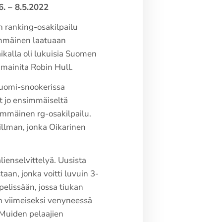
. – 8.5.2022
n ranking-osakilpailu
immäinen laatuaan
ikalla oli lukuisia Suomen
mainita Robin Hull.
 Suomi-snookerissa
t jo ensimmäiseltä
immäinen rg-osakilpailu.
illman, jonka Oikarinen
lienselvittelyä. Uusista
taan, jonka voitti luvuin 3-
pelissään, jossa tiukan
lan viimeiseksi venyneessä
 Muiden pelaajien