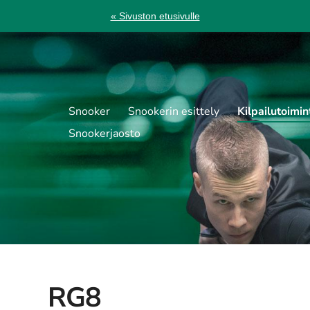
« Sivuston etusivulle
Snooker
Snookerin esittely
Kilpailutoimin
Snookerjaosto
RG8