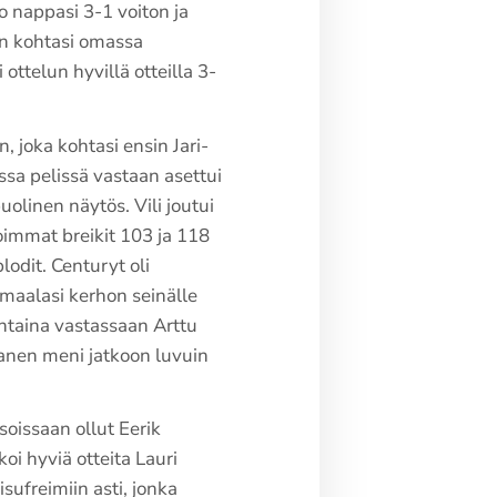
o nappasi 3-1 voiton ja
en kohtasi omassa
ottelun hyvillä otteilla 3-
, joka kohtasi ensin Jari-
ssa pelissä vastaan asettui
olinen näytös. Vili joutui
oimmat breikit 103 ja 118
lodit. Centuryt oli
 maalasi kerhon seinälle
antaina vastassaan Arttu
lvanen meni jatkoon luvuin
soissaan ollut Eerik
oi hyviä otteita Lauri
sufreimiin asti, jonka