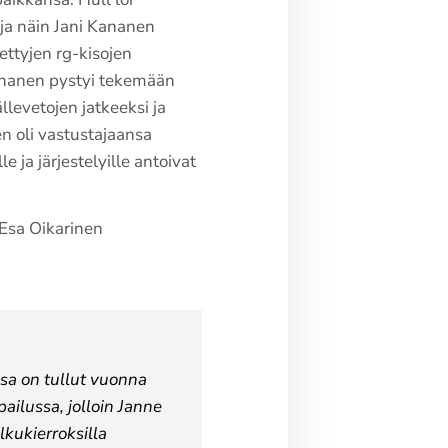
ja näin Jani Kananen
ettyjen rg-kisojen
 Kananen pystyi tekemään
llevetojen jatkeeksi ja
en oli vastustajaansa
e ja järjestelyille antoivat
 Esa Oikarinen
ssa on tullut vuonna
ailussa, jolloin Janne
lkukierroksilla