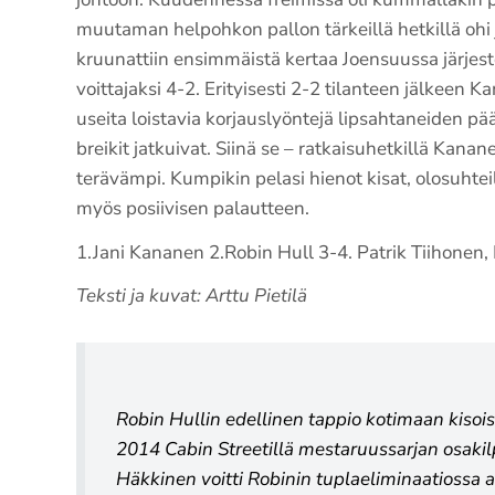
muutaman helpohkon pallon tärkeillä hetkillä ohi 
kruunattiin ensimmäistä kertaa Joensuussa järjest
voittajaksi 4-2. Erityisesti 2-2 tilanteen jälkeen
useita loistavia korjauslyöntejä lipsahtaneiden pää
breikit jatkuivat. Siinä se – ratkaisuhetkillä Kanan
terävämpi. Kumpikin pelasi hienot kisat, olosuhteill
myös posiivisen palautteen.
1.Jani Kananen 2.Robin Hull 3-4. Patrik Tiihonen,
Teksti ja kuvat: Arttu Pietilä
Robin Hullin edellinen tappio kotimaan kisoi
2014 Cabin Streetillä mestaruussarjan osakilp
Häkkinen voitti Robinin tuplaeliminaatiossa a