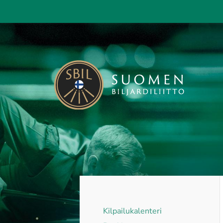
Siirry
sivun
sisältöön
Suomen Biljardiliitto ry
Kilpailukalenteri