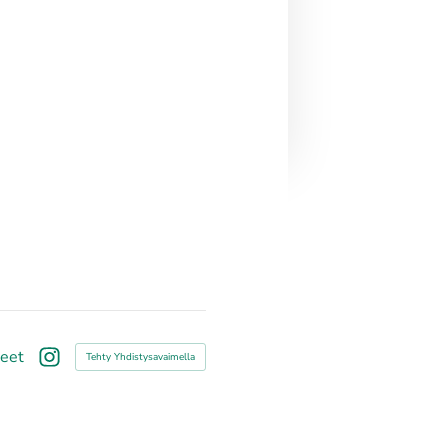
teet
Tehty Yhdistysavaimella
Instagram