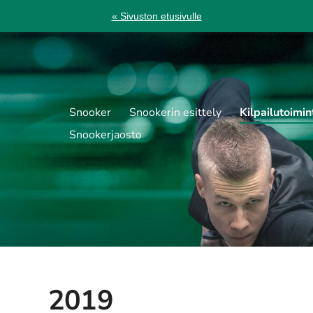
« Sivuston etusivulle
Snooker
Snookerin esittely
Kilpailutoimin
Snookerjaosto
2019