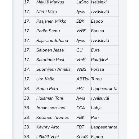
17.
Mäkilä Markus
LaSno
Helsinki
17.
Närhi Mika
Jyvis
Jyväskylä
17.
Paajanen Mikko
EBK
Espoo
17.
Parilo Samu
WBS
Forssa
17.
Raja-aho Juhana
Jyvis
Jyväskylä
17.
Salonen Jesse
GU
Eura
17.
Salorinne Pasi
VmS
Rautjärvi
17.
Suominen Annika
WBS
Forssa
17.
Uro Kalle
ABTku
Turku
33.
Ahola Petri
FBT
Lappeenranta
33.
Huisman Toni
Jyvis
Jyväskylä
33.
Johansson Jani
CCA
Lohja
33.
Ketonen Tuomas
PBK
Pori
33.
Käyhty Arto
FBT
Lappeenranta
33.
Lillkåll Veni
KeraS
Espoo