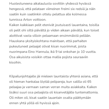
Huolestuneena aikataulusta sovittiin yhdessä hyvässä
hengessä, että pelataan viimeinen freimi six redsiä ja näin
saatiin kuin saatiinkin ottelu pelattua alle kolmessa
tunnissa Arton voittoon.
Kaiken kaikkiaan pelit etenivät joutuisasti lauantaina, toisilla
oli pelit ohi siltä päivältä jo viiden aikaan päivällä, kun toiset
aloittivat vasta silloin pelaamaan ensimmäistä peliään.
Hauskana yksityiskohtana mainitaan, että parhaiten
pukeutuneet pelaajat olivat kisan nuorimmat, joista
nuorimpana Eino Hannula, ikä 9 tai onkohan jo 10 vuotta.
Osa aikuisista voisikin ottaa mallia pojista seuraaviin
kisoihin.
Kilpailunjohtajalle jäi mieleen launtaista yhtenä asiana, että
oli hieman hankalaa löytää pelipareja, kun salilla oli 65
pelaajaa ja varmaan saman verran muita asiakkaita. Kaiken
lisäksi suuri osa pelaajista oli kisanvetäjälle tuntemattomia.
Oli miten oli, kisat saatiin lauantain osalta päättymään
ennen yhtä yöllä eli hyvissä ajoin.