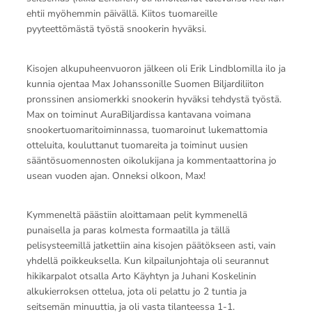
ehtii myöhemmin päivällä. Kiitos tuomareille
pyyteettömästä työstä snookerin hyväksi.
Kisojen alkupuheenvuoron jälkeen oli Erik Lindblomilla ilo ja
kunnia ojentaa Max Johanssonille Suomen Biljardiliiton
pronssinen ansiomerkki snookerin hyväksi tehdystä työstä.
Max on toiminut AuraBiljardissa kantavana voimana
snookertuomaritoiminnassa, tuomaroinut lukemattomia
otteluita, kouluttanut tuomareita ja toiminut uusien
sääntösuomennosten oikolukijana ja kommentaattorina jo
usean vuoden ajan. Onneksi olkoon, Max!
Kymmeneltä päästiin aloittamaan pelit kymmenellä
punaisella ja paras kolmesta formaatilla ja tällä
pelisysteemillä jatkettiin aina kisojen päätökseen asti, vain
yhdellä poikkeuksella. Kun kilpailunjohtaja oli seurannut
hikikarpalot otsalla Arto Käyhtyn ja Juhani Koskelinin
alkukierroksen ottelua, jota oli pelattu jo 2 tuntia ja
seitsemän minuuttia, ja oli vasta tilanteessa 1-1.