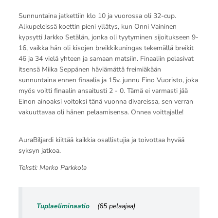
Sunnuntaina jatkettiin klo 10 ja vuorossa oli 32-cup.
Alkupeleissä koettin pieni yllätys, kun Onni Vaininen
kypsytti Jarkko Setälän, jonka oli tyytyminen sijoitukseen 9-
16, vaikka hän oli kisojen breikkikuningas tekemällä breikit
46 ja 34 vielä yhteen ja samaan matsiin. Finaaliin pelasivat
itsensä Miika Seppänen häviämättä freimiäkään
sunnuntaina ennen finaalia ja 15v. junnu Eino Vuoristo, joka
myös voitti finaalin ansaitusti 2 - 0. Tämä ei varmasti jää
Einon ainoaksi voitoksi tänä vuonna divareissa, sen verran
vakuuttavaa oli hänen pelaamisensa. Onnea voittajalle!
AuraBiljardi kiittää kaikkia osallistujia ja toivottaa hyvää
syksyn jatkoa.
Teksti: Marko Parkkola
Tuplaeliminaatio
(65 pelaajaa)