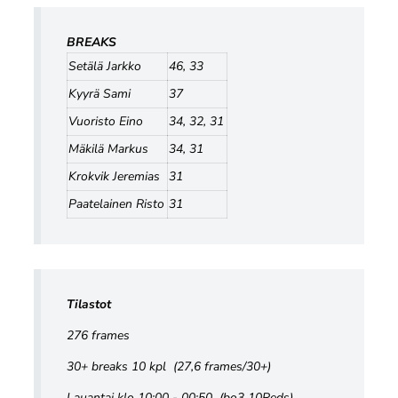
BREAKS
Setälä Jarkko
46, 33
Kyyrä Sami
37
Vuoristo Eino
34, 32, 31
Mäkilä Markus
34, 31
Krokvik Jeremias
31
Paatelainen Risto
31
Tilastot
276 frames
30+ breaks 10 kpl (27,6 frames/30+)
Lauantai klo 10:00 - 00:50 (bo3 10Reds)