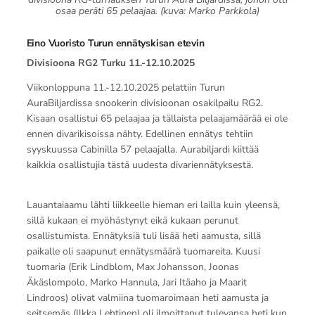
osaa peräti 65 pelaajaa. (kuva: Marko Parkkola)
Eino Vuoristo Turun ennätyskisan etevin
Divisioona RG2 Turku 11.-12.10.2025
Viikonloppuna 11.-12.10.2025 pelattiin Turun
AuraBiljardissa snookerin divisioonan osakilpailu RG2.
Kisaan osallistui 65 pelaajaa ja tällaista pelaajamäärää ei ole
ennen divarikisoissa nähty. Edellinen ennätys tehtiin
syyskuussa Cabinilla 57 pelaajalla. Aurabiljardi kiittää
kaikkia osallistujia tästä uudesta divariennätyksestä.
Lauantaiaamu lähti liikkeelle hieman eri lailla kuin yleensä,
sillä kukaan ei myöhästynyt eikä kukaan perunut
osallistumista. Ennätyksiä tuli lisää heti aamusta, sillä
paikalle oli saapunut ennätysmäärä tuomareita. Kuusi
tuomaria (Erik Lindblom, Max Johansson, Joonas
Äkäslompolo, Marko Hannula, Jari Itäaho ja Maarit
Lindroos) olivat valmiina tuomaroimaan heti aamusta ja
seitsemäs (Ilkka Lehtinen) oli ilmoittanut tulevansa heti kun