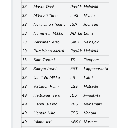
33.
Marko Ossi
PasAk
Helsinki
33.
Mäntylä Timo
LaKi
Nivala
33.
Nevalainen Teemu
JSA
Joensuu
33.
Nummelin Mikko
ABTku
Lohja
33.
Pekkanen Arto
SeBK
Seinäjoki
33.
Pursiainen Aleksi
PasAk
Helsinki
33.
Salo Tommi
TS
Tampere
33.
Sampo Jouni
FBT
Lappeenranta
33.
Uusitalo Mikko
LS
Lahti
33.
Virtanen Rami
CSS
Helsinki
49.
Halttunen Tero
JBS
Jyväskylä
49.
Hannula Eino
PPS
Mynämäki
49.
Hentilä Niilo
CSS
Vantaa
49.
Itäaho Jari
NBSK
Nurmes