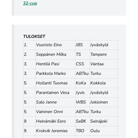
32-cup
TULOKSET
1.
Vuoristo Eino
JBS
Jyväskylä
2.
Seppänen Miika
TS
Tampere
3.
Hentilä Pasi
CSS
Vantaa
3.
Parkkola Marko
ABTku
Turku
5.
Hollanti Tuomas
KoKa
Kokkola
5.
Parantainen Vesa
Jyvis
Jyväskylä
5.
Salo Janne
WBS
Jokioinen
5.
Vaininen Onni
ABTku
Turku
9.
Heinämäki Eero
SeBK
Seinäjoki
9.
Krokvik Jeremias
TBO
Oulu