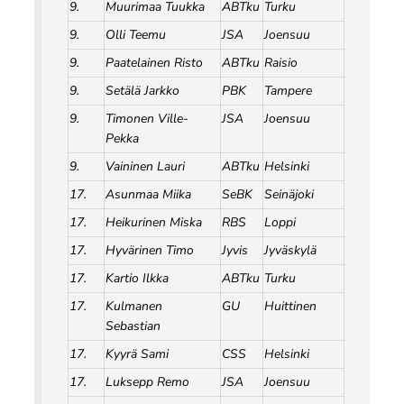
9.
Muurimaa Tuukka
ABTku
Turku
9.
Olli Teemu
JSA
Joensuu
9.
Paatelainen Risto
ABTku
Raisio
9.
Setälä Jarkko
PBK
Tampere
9.
Timonen Ville-
JSA
Joensuu
Pekka
9.
Vaininen Lauri
ABTku
Helsinki
17.
Asunmaa Miika
SeBK
Seinäjoki
17.
Heikurinen Miska
RBS
Loppi
17.
Hyvärinen Timo
Jyvis
Jyväskylä
17.
Kartio Ilkka
ABTku
Turku
17.
Kulmanen
GU
Huittinen
Sebastian
17.
Kyyrä Sami
CSS
Helsinki
17.
Luksepp Remo
JSA
Joensuu