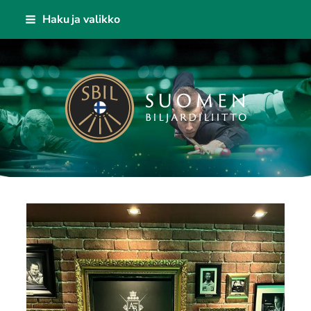
Siirry
Haku ja valikko
sivun
sisältöön
Suomen Biljardiliitto ry