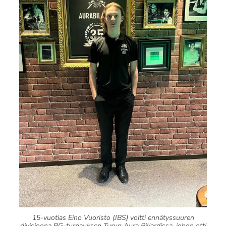
15-vuotias Eino Vuoristo (JBS) voitti ennätyssuuren
divisioona RG-turnauksen Turun Aura Biljardissa, johon otti