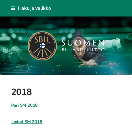
Siirry
Haku ja valikko
sivun
sisältöön
Suomen Biljardiliitto ry
2018
Pari SM 2018
Juniori SM 2018