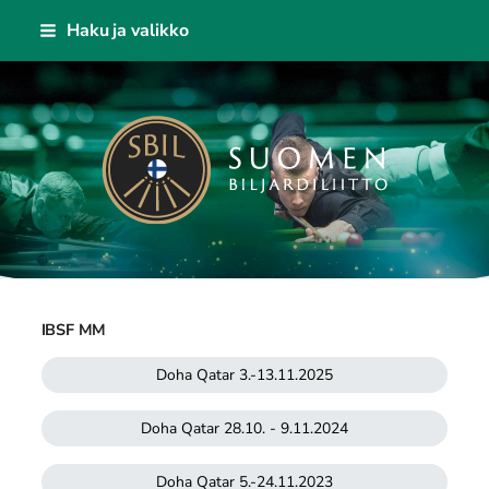
Siirry
Haku ja valikko
sivun
sisältöön
Suomen Biljardiliitto ry
IBSF MM
Doha Qatar 3.-13.11.2025
Doha Qatar 28.10. - 9.11.2024
Doha Qatar 5.-24.11.2023