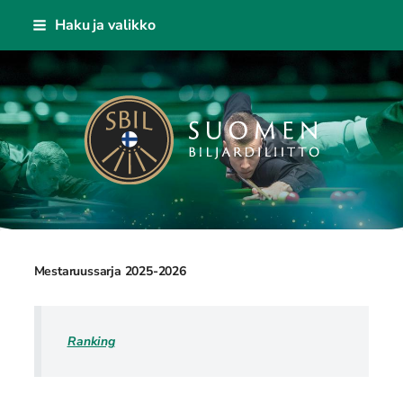
Siirry
Haku ja valikko
sivun
sisältöön
Suomen Biljardiliitto ry
Mestaruussarja 2025-2026
Ranking