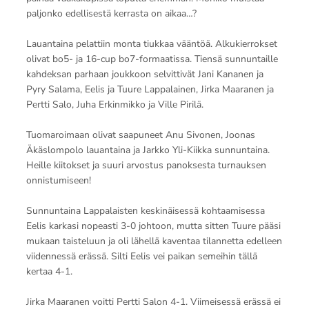
paljonko edellisestä kerrasta on aikaa…?
Lauantaina pelattiin monta tiukkaa vääntöä. Alkukierrokset
olivat bo5- ja 16-cup bo7-formaatissa. Tiensä sunnuntaille
kahdeksan parhaan joukkoon selvittivät Jani Kananen ja
Pyry Salama, Eelis ja Tuure Lappalainen, Jirka Maaranen ja
Pertti Salo, Juha Erkinmikko ja Ville Pirilä.
Tuomaroimaan olivat saapuneet Anu Sivonen, Joonas
Äkäslompolo lauantaina ja Jarkko Yli-Kiikka sunnuntaina.
Heille kiitokset ja suuri arvostus panoksesta turnauksen
onnistumiseen!
Sunnuntaina Lappalaisten keskinäisessä kohtaamisessa
Eelis karkasi nopeasti 3-0 johtoon, mutta sitten Tuure pääsi
mukaan taisteluun ja oli lähellä kaventaa tilannetta edelleen
viidennessä erässä. Silti Eelis vei paikan semeihin tällä
kertaa 4-1.
Jirka Maaranen voitti Pertti Salon 4-1. Viimeisessä erässä ei