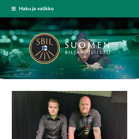
Siirry
Haku ja valikko
sivun
sisältöön
Suomen Biljardiliitto ry