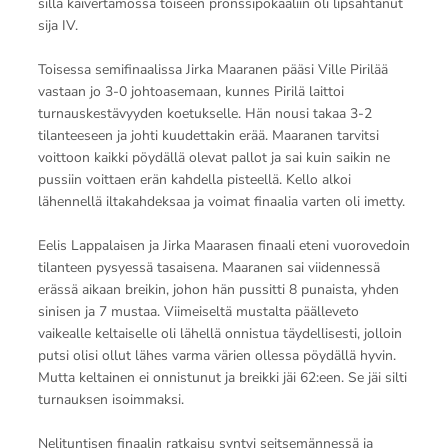
sillä kaivertamossa toiseen pronssipokaaliin oli lipsahtanut
sija IV.
Toisessa semifinaalissa Jirka Maaranen pääsi Ville Pirilää
vastaan jo 3-0 johtoasemaan, kunnes Pirilä laittoi
turnauskestävyyden koetukselle. Hän nousi takaa 3-2
tilanteeseen ja johti kuudettakin erää. Maaranen tarvitsi
voittoon kaikki pöydällä olevat pallot ja sai kuin saikin ne
pussiin voittaen erän kahdella pisteellä. Kello alkoi
lähennellä iltakahdeksaa ja voimat finaalia varten oli imetty.
Eelis Lappalaisen ja Jirka Maarasen finaali eteni vuorovedoin
tilanteen pysyessä tasaisena. Maaranen sai viidennessä
erässä aikaan breikin, johon hän pussitti 8 punaista, yhden
sinisen ja 7 mustaa. Viimeiseltä mustalta päälleveto
vaikealle keltaiselle oli lähellä onnistua täydellisesti, jolloin
putsi olisi ollut lähes varma värien ollessa pöydällä hyvin.
Mutta keltainen ei onnistunut ja breikki jäi 62:een. Se jäi silti
turnauksen isoimmaksi.
Nelituntisen finaalin ratkaisu syntyi seitsemännessä ja