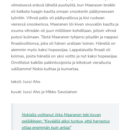
viimeisessä erässä lähellä puoliyötä, kun Maarasen breikki
oli katketa haagin kautta omaan snookeriin päätyneeseen
lyöntiin. Vihreä pallo oli päätyvallissa ja kivi ruskean
vieressä snookerissa. Maaranen löi kiven sivuvallin kautta ja
osuma vihreään oli juuri millilleen kohdillaan, jolloin vihreä
putosi kulmaan. Tästä Maaranen tyhjensi pöydän ja nappasi
finaalivoittonsa, joka oli hänen urallaan toinen. Hänellä on
aiemmin myös kaksi hopeasijaa. Lappalaiselle finaali oli
kolmas, joista hänellä on yksi voitto ja nyt kaksi hopeasijaa.
Onnittelut kaikille palkintosijoista ja kiitokset vierailusta
salillamme! Nokia kuittaa ja kumartaa.
teksti: Jussi Aho
kuvat: Jussi Aho ja Mikko Savolainen
Nokialla voittanut Jirka Maaranen teki kovan
peliliikkeen: "Keväällä alkoi tuntua, että harrastus
ottaa enemmän kuin antaa"