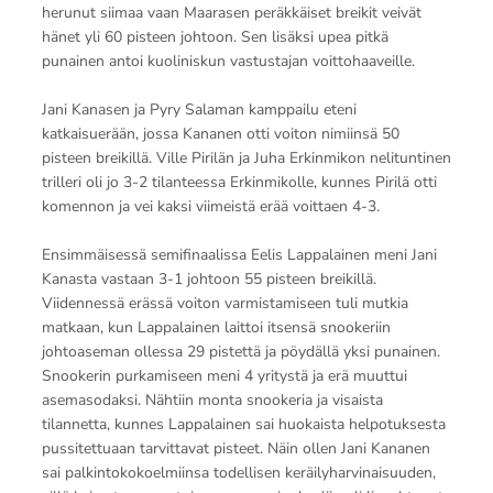
herunut siimaa vaan Maarasen peräkkäiset breikit veivät
hänet yli 60 pisteen johtoon. Sen lisäksi upea pitkä
punainen antoi kuoliniskun vastustajan voittohaaveille.
Jani Kanasen ja Pyry Salaman kamppailu eteni
katkaisuerään, jossa Kananen otti voiton nimiinsä 50
pisteen breikillä. Ville Pirilän ja Juha Erkinmikon nelituntinen
trilleri oli jo 3-2 tilanteessa Erkinmikolle, kunnes Pirilä otti
komennon ja vei kaksi viimeistä erää voittaen 4-3.
Ensimmäisessä semifinaalissa Eelis Lappalainen meni Jani
Kanasta vastaan 3-1 johtoon 55 pisteen breikillä.
Viidennessä erässä voiton varmistamiseen tuli mutkia
matkaan, kun Lappalainen laittoi itsensä snookeriin
johtoaseman ollessa 29 pistettä ja pöydällä yksi punainen.
Snookerin purkamiseen meni 4 yritystä ja erä muuttui
asemasodaksi. Nähtiin monta snookeria ja visaista
tilannetta, kunnes Lappalainen sai huokaista helpotuksesta
pussitettuaan tarvittavat pisteet. Näin ollen Jani Kananen
sai palkintokokoelmiinsa todellisen keräilyharvinaisuuden,