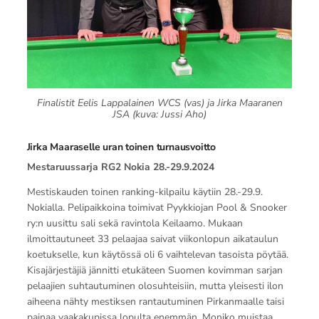
Finalistit Eelis Lappalainen WCS (vas) ja Jirka Maaranen
JSA (kuva: Jussi Aho)
Jirka Maaraselle uran toinen turnausvoitto
Mestaruussarja RG2 Nokia 28.-29.9.2024
Mestiskauden toinen ranking-kilpailu käytiin 28.-29.9.
Nokialla. Pelipaikkoina toimivat Pyykkiojan Pool & Snooker
ry:n uusittu sali sekä ravintola Keilaamo. Mukaan
ilmoittautuneet 33 pelaajaa saivat viikonlopun aikataulun
koetukselle, kun käytössä oli 6 vaihtelevan tasoista pöytää.
Kisajärjestäjiä jännitti etukäteen Suomen kovimman sarjan
pelaajien suhtautuminen olosuhteisiin, mutta yleisesti ilon
aiheena nähty mestiksen rantautuminen Pirkanmaalle taisi
painaa vaakakupissa lopulta enemmän. Moniko muistaa