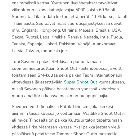
ensimmäistä kertaa. Youtuben livelähetykset tavoittivat
viikonlopun aikana katsojia vajaa 5000, joista 69 % oli
Suomesta. Tilastodata kertoo, että peräti 11 % katsojista oli
Thaimaasta. Seuraavat maat suuruusjärjestyksessä olivat
mm. Englanti, Hongkong, Ukraina, Malesia, Brasilia, USA,
Saksa, Ruotsi, Laos, Kreikka, Ranska, Kanada, Intia, Puola,
Tanska, Espanja, Unkari, Pakistan, Venäjä, Alankomaat,
Latvia, Taiwan, Indonesia jne.
Toni Savonen palasi SM-kisaan puolustamaan
suomenmestaruuttaan Shoot Out -pelimuodossa ja voitti
toistamiseen SM-kultaa sekä paikan Taom Internationalin
yhteydessä järjestettävään
Super Shoot Out
-turnaukseen,
missä Savonen pääsee haastamaan yhdessä kahdeksan
muun amatöörin kanssa maailman huippupelaajia.
Savonen voitti finaalissa Patrik Tiihosen, joka kerkesi
aiemmin tässä kuussa jo voittamaan Waltikka Shoot Outin
eli myös Tiihosella on paikka Kulttuuritalon tapahtumaan
yhdessä Jirka Maarasen kanssa. Yksi paikka jaetaan vielä
pääsiäisenä pelattavan Tammer Shoot Outin mestarille.