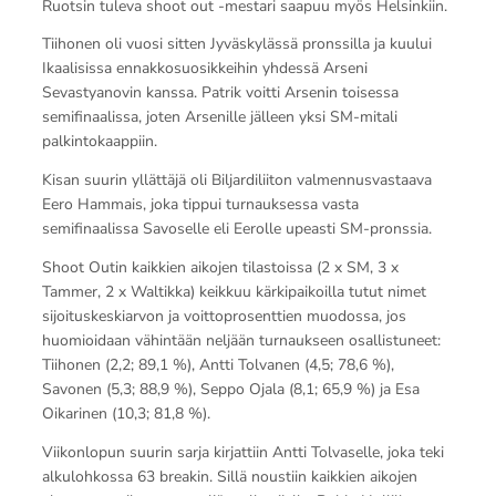
Ruotsin tuleva shoot out -mestari saapuu myös Helsinkiin.
Tiihonen oli vuosi sitten Jyväskylässä pronssilla ja kuului
Ikaalisissa ennakkosuosikkeihin yhdessä Arseni
Sevastyanovin kanssa. Patrik voitti Arsenin toisessa
semifinaalissa, joten Arsenille jälleen yksi SM-mitali
palkintokaappiin.
Kisan suurin yllättäjä oli Biljardiliiton valmennusvastaava
Eero Hammais, joka tippui turnauksessa vasta
semifinaalissa Savoselle eli Eerolle upeasti SM-pronssia.
Shoot Outin kaikkien aikojen tilastoissa (2 x SM, 3 x
Tammer, 2 x Waltikka) keikkuu kärkipaikoilla tutut nimet
sijoituskeskiarvon ja voittoprosenttien muodossa, jos
huomioidaan vähintään neljään turnaukseen osallistuneet:
Tiihonen (2,2; 89,1 %), Antti Tolvanen (4,5; 78,6 %),
Savonen (5,3; 88,9 %), Seppo Ojala (8,1; 65,9 %) ja Esa
Oikarinen (10,3; 81,8 %).
Viikonlopun suurin sarja kirjattiin Antti Tolvaselle, joka teki
alkulohkossa 63 breakin. Sillä noustiin kaikkien aikojen