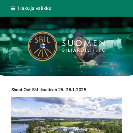
Siirry
Haku ja valikko
sivun
sisältöön
Suomen Biljardiliitto ry
Shoot Out SM Ikaalinen 25.-26.1.2025