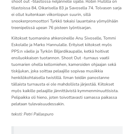
shoot out -tilastossa neljännelle sijalle. Robin Hullilla on
tilastoissa 84, Oikarisella 83 ja Savosella 74. Tolvasen sarja
ei ollut kuitenkaan viikonlopun suurin, sillä
snookerpromoottori Tyrkkö tekaisi lauantaina yömyöhään
treenipelissä upean 76 pisteen lyöntisarjan.
Kiitokset tuomareina ahkeroineille Anu Sivoselle, Tommi
Eskolalle ja Marko Hannulalle. Erityiset kiitokset myös
PPS:n väelle ja Tyrkön Biljardikaupalle, ketkä hoitivat
ensiluokkaisen tuotannon. Shoot Out -turnaus vaatii
tuomarien ohella kellomiehen, kameroiden ohjaajan sekä
tiskijukan, joka soittaa pelaajille sopivaa musiikkia
henkilökohtaisella twistillä. Ilman teidän panostanne
tällaista turnausta ei ole mahdollista järjestää. Kiitokset
myös kaikille pelaajille jännittävistä kymmenminuuttisista.
Pelipaikka oli hieno, joten toivottavasti samassa paikassa
pelataan tulevaisuudessakin.
teksti: Petri Pallaspuro