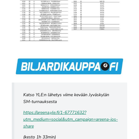
Katso YLE:n lähetys viime kevään Jyväskylän
SM-turnauksesta
https://areena.yle.fi/1-67771632?
utm_medium=social&utm_campaign=areena-ios-
share
(kesto 1h 33min)