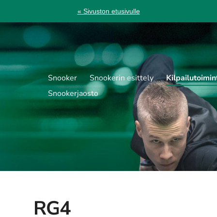
« Sivuston etusivulle
Snooker
Snookerin esittely
Kilpailutoimin
Snookerjaosto
RG4