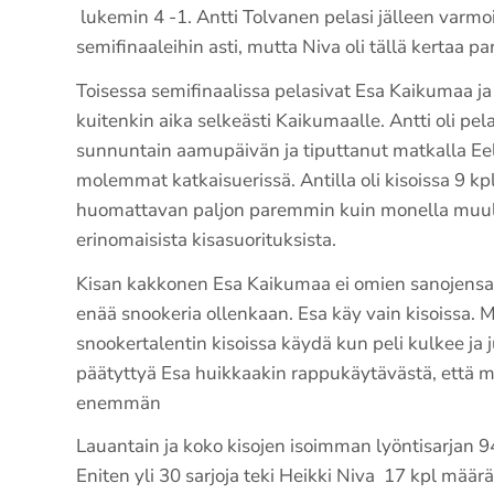
lukemin 4 -1. Antti Tolvanen pelasi jälleen varmoi
semifinaaleihin asti, mutta Niva oli tällä kertaa p
Toisessa semifinaalissa pelasivat Esa Kaikumaa ja 
kuitenkin aika selkeästi Kaikumaalle. Antti oli pe
sunnuntain aamupäivän ja tiputtanut matkalla Eel
molemmat katkaisuerissä. Antilla oli kisoissa 9 kp
huomattavan paljon paremmin kuin monella muulla
erinomaisista kisasuorituksista.
Kisan kakkonen Esa Kaikumaa ei omien sanojensa
enää snookeria ollenkaan. Esa käy vain kisoissa. 
snookertalentin kisoissa käydä kun peli kulkee ja ju
päätyttyä Esa huikkaakin rappukäytävästä, että m
enemmän
Lauantain ja koko kisojen isoimman lyöntisarjan 94 p
Eniten yli 30 sarjoja teki Heikki Niva 17 kpl määräll