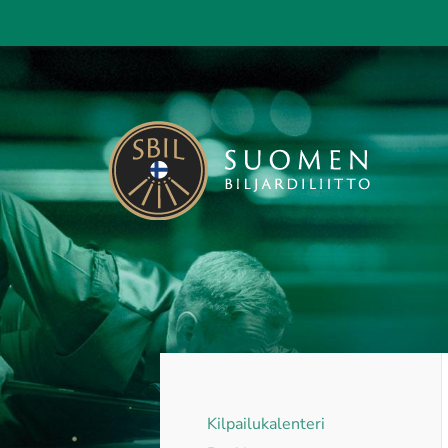
Siirry
sivun
sisältöön
Suomen Biljardiliitto ry
Kilpailukalenteri