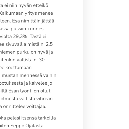
a ei niin hyvän etteikö
 Kaikumaan yritys menee
een. Esa nimittäin jättää
massa pussiin kunnes
violta 29,3%! Tästä ei
e sivuvallia mistä n. 2,5
oniemen purku on hyvä ja
tenkin vallista n. 30
tee koettamaan
en mustan mennessä vain n.
otuksesta ja kaivelee jo
llä Esan lyönti on ollut
kolmesta vallista vihreän
 onnittelee voittajaa.
ka pelasi itsensä tarkoilla
oiton Seppo Ojalasta