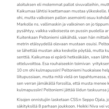
aloituksen eli molemmat pallot sivuvalleihin, mutt
Kaikumaa lähtisi koettamaan mustaa ylikeskelle.
ohi, mutta valkoisen pallon asemointi osuu kohdall
Markolle ns. vallimaskin ja valkoinen on jo tippu
pysähtyy, vaikka valkoisesta on pussin puolella ar
Kuitenkaan Peltoniemi säikähdä, vaan hän mittaile
metrin etäisyydellä olevaan mustaan osuisi. Pelt
se lähettää mustan aika keskelle pöytää, mutta kui
senttiä. Kaikumaa ei epäröi hetkeäkään, vaan läh
otteluvoittoa. Esa rouhaiseekin toimivan yrityks
10 cm ohi kulmapussin! Peltoniemi huokaisee help
liitupussiaan, mutta mitä vielä on tapahtumassa, si
sen verran jämäkällä forssilla, että musta menee 
kulmapussiin! Peltoniemi jättää liidun taskuunsa ja
Kisojen onnistujiin lasketaan CSS:n Seppo Ojala, jo
säkityksillä 8 parhaan joukkoon. Heikki Niva vei v