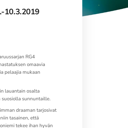
.-10.3.2019
aruussarjan RG4
ioonastatuksen omaavia
kia pelaajia mukaan
kin lauantain osalta
 suosiolla sunnuntaille.
simman draaman tarjosivat
iin tasainen, että
toniemi tekee ihan hyvän