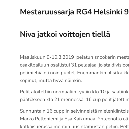
Mestaruussarja RG4 Helsinki 9
Niva jatkoi voittojen tiellä
Maaliskuun 9-10.3.2019 pelatun snookerin mest
osakilpailuun osallistui 31 pelaajaa, joista divis
pelimiehiä oli noin puolet. Enemmänkin olisi kaik
sopinut, mutta hyvä näinkin.
Pelit aloitettiin normaaliin tyyliin klo 10 ja saatiin
päätökseen klo 21 mennessä. 16 cup pelit jätettiin
Sunnuntain 16 cuppiin selvinneistä mielenkiintoi
Marko Peltoniemi ja Esa Kaikumaa. Yhteenotto oli n
katkaisuerässä mentiin uusintamustan peliin. Pel