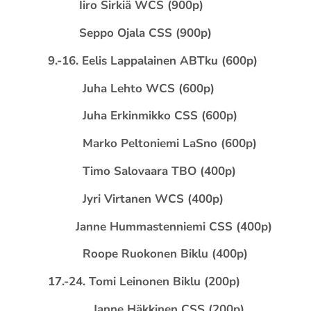
Iiro Sirkiä WCS (900p)
Seppo Ojala CSS (900p)
9.-16. Eelis Lappalainen ABTku (600p)
Juha Lehto WCS (600p)
Juha Erkinmikko CSS (600p)
Marko Peltoniemi LaSno (600p)
Timo Salovaara TBO (400p)
Jyri Virtanen WCS (400p)
Janne Hummastenniemi CSS (400p)
Roope Ruokonen Biklu (400p)
17.-24. Tomi Leinonen Biklu (200p)
Janne Häkkinen CSS (200p)