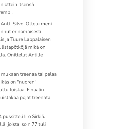
n ottein itsensä
arempi.
Antti Silvo. Ottelu meni
lannut erinomaisesti
is ja Tuure Lappalaisen
l listapötköjä mikä on
. Onittelut Antille
 mukaan treenaa tai pelaa
Mikäs on "nuoren"
ttu luistaa. Finaalin
uistakaa pojat treenata
ussitteli Iiro Sirkiä.
ä, joista isoin 77 tuli