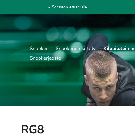
« Sivuston etusivulle
Snooker
Snookerin esittely
Kilpailutoimin
Snookerjaosto
RG8