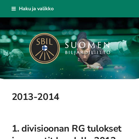
Siirry
Haku ja valikko
sivun
sisältöön
Suomen Biljardiliitto ry
2013-2014
1. divisioonan RG tulokset