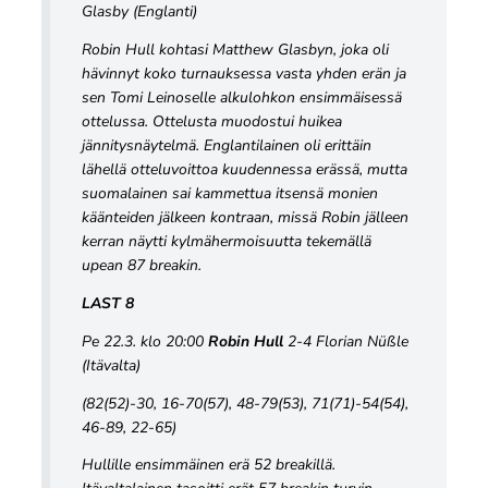
Glasby (Englanti)
Robin Hull kohtasi Matthew Glasbyn, joka oli
hävinnyt koko turnauksessa vasta yhden erän ja
sen Tomi Leinoselle alkulohkon ensimmäisessä
ottelussa. Ottelusta muodostui huikea
jännitysnäytelmä. Englantilainen oli erittäin
lähellä otteluvoittoa kuudennessa erässä, mutta
suomalainen sai kammettua itsensä monien
käänteiden jälkeen kontraan, missä Robin jälleen
kerran näytti kylmähermoisuutta tekemällä
upean 87 breakin.
LAST 8
Pe 22.3. klo 20:00
Robin Hull
2-4 Florian Nüßle
(Itävalta)
(82(52)-30, 16-70(57), 48-79(53), 71(71)-54(54),
46-89, 22-65)
Hullille ensimmäinen erä 52 breakillä.