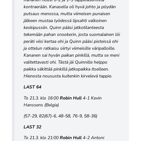
kontraerään. Kanasella oli hyvä johto ja pöydän
putsaus menossa, mutta viimeisen punaisen
jälkeen mustaa lyödessä lipsahti valkoinen
keskipussiin. Quinn pääsi jatkotilanteesta
tekemään pahan snookerin, josta suomalainen löi
peräti viisi kertaa ohi ja Quinn pääsi pisteissä ohi
ja ottelun ratkaisu siirtyi viimeisille väripalloille.
Kananen sai hyvän paikan pinkillä, mutta se meni
valitettavasti ohi. Tästä jäi Quinnille helppo
paikka säkittää pinkillä jatkopaikka itselleen.
Hienosta noususta kuitenkin kirvelevä tappio.
LAST 64
To 21.3. klo 16:00
Robin Hull
4-1 Kevin
Hanssens (Belgia)
(57-29, 82(67)-6, 48-58, 76-9, 58-36)
LAST 32
To 21.3. klo 21:00
Robin Hull
4-2 Antoni