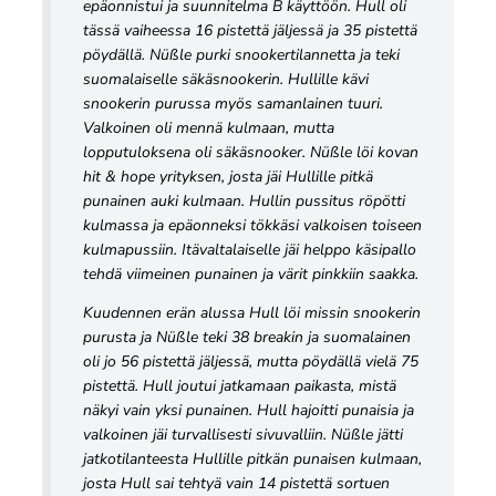
epäonnistui ja suunnitelma B käyttöön. Hull oli
tässä vaiheessa 16 pistettä jäljessä ja 35 pistettä
pöydällä. Nüßle purki snookertilannetta ja teki
suomalaiselle säkäsnookerin. Hullille kävi
snookerin purussa myös samanlainen tuuri.
Valkoinen oli mennä kulmaan, mutta
lopputuloksena oli säkäsnooker. Nüßle löi kovan
hit & hope yrityksen, josta jäi Hullille pitkä
punainen auki kulmaan. Hullin pussitus röpötti
kulmassa ja epäonneksi tökkäsi valkoisen toiseen
kulmapussiin. Itävaltalaiselle jäi helppo käsipallo
tehdä viimeinen punainen ja värit pinkkiin saakka.
Kuudennen erän alussa Hull löi missin snookerin
purusta ja Nüßle teki 38 breakin ja suomalainen
oli jo 56 pistettä jäljessä, mutta pöydällä vielä 75
pistettä. Hull joutui jatkamaan paikasta, mistä
näkyi vain yksi punainen. Hull hajoitti punaisia ja
valkoinen jäi turvallisesti sivuvalliin. Nüßle jätti
jatkotilanteesta Hullille pitkän punaisen kulmaan,
josta Hull sai tehtyä vain 14 pistettä sortuen