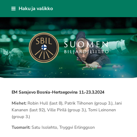
Siirry
Haku ja valikko
sivun
sisältöön
Suomen Biljardiliitto ry
EM Sarajevo Bosnia-Hertsegovina 11.-23.3.2024
Miehet:
Robin Hull (last 8), Patrik Tiihonen (group 3.), Jani
Kananen (last 92), Ville Pirilä (group 3.), Tomi Leinonen
(group 3.)
Tuomarit:
Satu Isolehto, Tryggvi Erlinggson