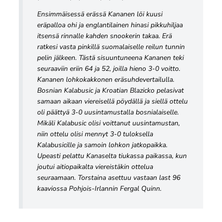
Ensimmäisessä erässä Kananen löi kuusi
eräpalloa ohi ja englantilainen hinasi pikkuhiljaa
itsensä rinnalle kahden snookerin takaa. Erä
ratkesi vasta pinkillä suomalaiselle reilun tunnin
pelin jälkeen. Tästä sisuuntuneena Kananen teki
seuraaviin eriin 64 ja 52, joilla hieno 3-0 voitto.
Kananen lohkokakkonen eräsuhdevertailulla.
Bosnian Kalabusic ja Kroatian Blazicko pelasivat
samaan aikaan viereisellä pöydällä ja siellä ottelu
oli päättyä 3-0 uusintamustalla bosnialaiselle.
Mikäli Kalabusic olisi voittanut uusintamustan,
niin ottelu olisi mennyt 3-0 tuloksella
Kalabusicille ja samoin lohkon jatkopaikka.
Upeasti pelattu Kanaselta tiukassa paikassa, kun
joutui aitiopaikalta viereistäkin ottelua
seuraamaan. Torstaina asettuu vastaan last 96
kaaviossa Pohjois-Irlannin Fergal Quinn.