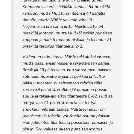
Itävaltalainen tasoitti erät 57 breakin turvin.
Kolmannessa erässä Nüßle karkasi 54 breakillä
karkuun, mutta Hull hilasi itsensä 44 sarjalla
rinnalle, mutta Nüßle vei erän väreillä.
Neljännessä erä sama juttu. Nüßle siirtyi 54
breakillä johtoon, mutta Hull löi pitkän punaisen
koppaan ja nätisti mustan niskaan ja hienolla 71
breakillä tasoitus tilanteeksi 2-2.
Viidennen erän alussa Nüßle teki aluksi virheen,
mutta pääsi ensimmäisenä rakentamaan sarjaa.
Break jäi 23 pisteeseen, kun vihreä meni nakista
kulmaan. Robinille ei jäänyt paikkaa ja Nüßle
pääsi uudestaan pussittamaan tehden tällä
kertaa 39 pistettä. Hullille jäi punainen pussin
suulle ja takaa-ajo alkoi tilanteesta 8-62. Hull sai
tehtyä vain 21 pistettä, mutta sai tehtyä
snookerin vihreän taakse. Nüßle löi ensin ohi
punaisesta ja toisella yrityksellä osuma pinkkiin.
Hull jatkoi itse tilanteesta pussittaen punaisen ja
pinkin. Sivuvallissa olleen punaisen irroitus