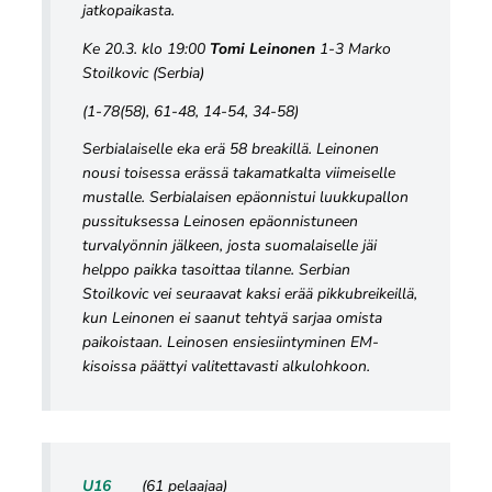
jatkopaikasta.
Ke 20.3. klo 19:00
Tomi Leinonen
1-3 Marko
Stoilkovic (Serbia)
(1-78(58), 61-48, 14-54, 34-58)
Serbialaiselle eka erä 58 breakillä. Leinonen
nousi toisessa erässä takamatkalta viimeiselle
mustalle. Serbialaisen epäonnistui luukkupallon
pussituksessa Leinosen epäonnistuneen
turvalyönnin jälkeen, josta suomalaiselle jäi
helppo paikka tasoittaa tilanne. Serbian
Stoilkovic vei seuraavat kaksi erää pikkubreikeillä,
kun Leinonen ei saanut tehtyä sarjaa omista
paikoistaan. Leinosen ensiesiintyminen EM-
kisoissa päättyi valitettavasti alkulohkoon.
U16
(61 pelaajaa)