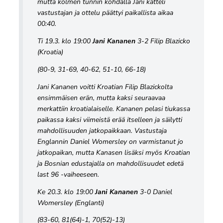
mutta kolmen tunnin kohdalla Jani kätteli
vastustajan ja ottelu päättyi paikallista aikaa
00:40.
Ti 19.3. klo 19:00
Jani Kananen
3-2 Filip Blazicko
(Kroatia)
(80-9, 31-69, 40-62, 51-10, 66-18)
Jani Kananen voitti Kroatian Filip Blazickolta
ensimmäisen erän, mutta kaksi seuraavaa
merkattiin kroatialaiselle. Kananen pelasi tiukassa
paikassa kaksi viimeistä erää itselleen ja säilytti
mahdollisuuden jatkopaikkaan. Vastustaja
Englannin Daniel Womersley on varmistanut jo
jatkopaikan, mutta Kanasen lisäksi myös Kroatian
ja Bosnian edustajalla on mahdollisuudet edetä
last 96 -vaiheeseen.
Ke 20.3. klo 19:00
Jani Kananen
3-0 Daniel
Womersley (Englanti)
(83-60, 81(64)-1, 70(52)-13)