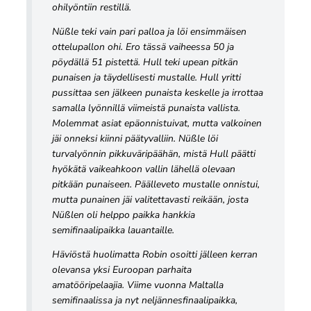
ohilyöntiin restillä.
Nüßle teki vain pari palloa ja löi ensimmäisen
ottelupallon ohi. Ero tässä vaiheessa 50 ja
pöydällä 51 pistettä. Hull teki upean pitkän
punaisen ja täydellisesti mustalle. Hull yritti
pussittaa sen jälkeen punaista keskelle ja irrottaa
samalla lyönnillä viimeistä punaista vallista.
Molemmat asiat epäonnistuivat, mutta valkoinen
jäi onneksi kiinni päätyvalliin. Nüßle löi
turvalyönnin pikkuväripäähän, mistä Hull päätti
hyökätä vaikeahkoon vallin lähellä olevaan
pitkään punaiseen. Päälleveto mustalle onnistui,
mutta punainen jäi valitettavasti reikään, josta
Nüßlen oli helppo paikka hankkia
semifinaalipaikka lauantaille.
Häviöstä huolimatta Robin osoitti jälleen kerran
olevansa yksi Euroopan parhaita
amatööripelaajia. Viime vuonna Maltalla
semifinaalissa ja nyt neljännesfinaalipaikka,