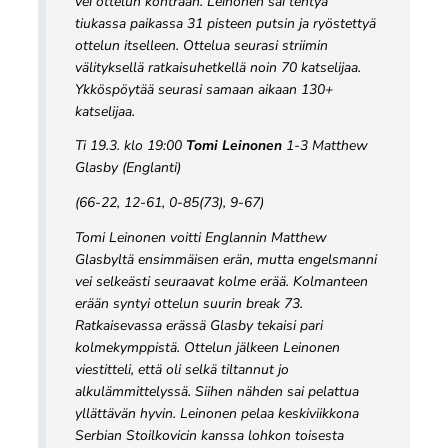
vei ottelun kontraan. Leinonen sai tehtyä
tiukassa paikassa 31 pisteen putsin ja ryöstettyä
ottelun itselleen. Ottelua seurasi striimin
välityksellä ratkaisuhetkellä noin 70 katselijaa.
Ykköspöytää seurasi samaan aikaan 130+
katselijaa.
Ti 19.3. klo 19:00
Tomi Leinonen
1-3 Matthew
Glasby (Englanti)
(66-22, 12-61, 0-85(73), 9-67)
Tomi Leinonen voitti Englannin Matthew
Glasbyltä ensimmäisen erän, mutta engelsmanni
vei selkeästi seuraavat kolme erää. Kolmanteen
erään syntyi ottelun suurin break 73.
Ratkaisevassa erässä Glasby tekaisi pari
kolmekymppistä. Ottelun jälkeen Leinonen
viestitteli, että oli selkä tiltannut jo
alkulämmittelyssä. Siihen nähden sai pelattua
yllättävän hyvin. Leinonen pelaa keskiviikkona
Serbian Stoilkovicin kanssa lohkon toisesta