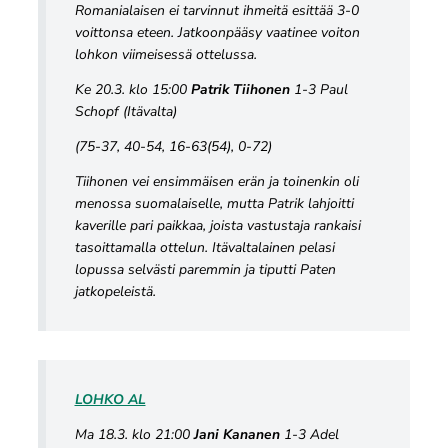
Romanialaisen ei tarvinnut ihmeitä esittää 3-0
voittonsa eteen. Jatkoonpääsy vaatinee voiton
lohkon viimeisessä ottelussa.
Ke 20.3. klo 15:00
Patrik Tiihonen
1-3 Paul
Schopf (Itävalta)
(75-37, 40-54, 16-63(54), 0-72)
Tiihonen vei ensimmäisen erän ja toinenkin oli
menossa suomalaiselle, mutta Patrik lahjoitti
kaverille pari paikkaa, joista vastustaja rankaisi
tasoittamalla ottelun. Itävaltalainen pelasi
lopussa selvästi paremmin ja tiputti Paten
jatkopeleistä.
LOHKO AL
Ma 18.3. klo 21:00
Jani Kananen
1-3 Adel