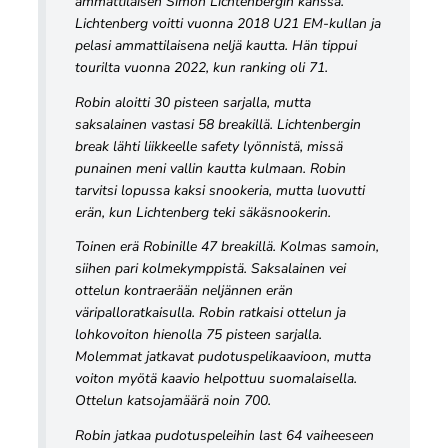
ammattilaisen Simon Lichtenbergin kanssa.
Lichtenberg voitti vuonna 2018 U21 EM-kullan ja
pelasi ammattilaisena neljä kautta. Hän tippui
tourilta vuonna 2022, kun ranking oli 71.
Robin aloitti 30 pisteen sarjalla, mutta
saksalainen vastasi 58 breakillä. Lichtenbergin
break lähti liikkeelle safety lyönnistä, missä
punainen meni vallin kautta kulmaan. Robin
tarvitsi lopussa kaksi snookeria, mutta luovutti
erän, kun Lichtenberg teki säkäsnookerin.
Toinen erä Robinille 47 breakillä. Kolmas samoin,
siihen pari kolmekymppistä. Saksalainen vei
ottelun kontraerään neljännen erän
väripalloratkaisulla. Robin ratkaisi ottelun ja
lohkovoiton hienolla 75 pisteen sarjalla.
Molemmat jatkavat pudotuspelikaavioon, mutta
voiton myötä kaavio helpottuu suomalaisella.
Ottelun katsojamäärä noin 700.
Robin jatkaa pudotuspeleihin last 64 vaiheeseen