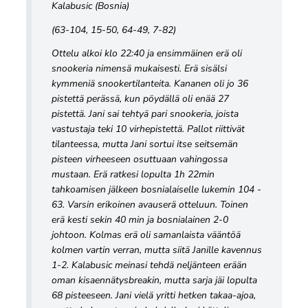
Kalabusic (Bosnia)
(63-104, 15-50, 64-49, 7-82)
Ottelu alkoi klo 22:40 ja ensimmäinen erä oli
snookeria nimensä mukaisesti. Erä sisälsi
kymmeniä snookertilanteita. Kananen oli jo 36
pistettä perässä, kun pöydällä oli enää 27
pistettä. Jani sai tehtyä pari snookeria, joista
vastustaja teki 10 virhepistettä. Pallot riittivät
tilanteessa, mutta Jani sortui itse seitsemän
pisteen virheeseen osuttuaan vahingossa
mustaan. Erä ratkesi lopulta 1h 22min
tahkoamisen jälkeen bosnialaiselle lukemin 104 -
63. Varsin erikoinen avauserä otteluun. Toinen
erä kesti sekin 40 min ja bosnialainen 2-0
johtoon. Kolmas erä oli samanlaista vääntöä
kolmen vartin verran, mutta siitä Janille kavennus
1-2. Kalabusic meinasi tehdä neljänteen erään
oman kisaennätysbreakin, mutta sarja jäi lopulta
68 pisteeseen. Jani vielä yritti hetken takaa-ajoa,