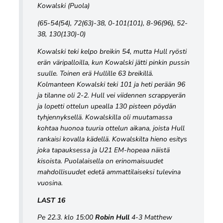
Kowalski (Puola)
(65-54(54), 72(63)-38, 0-101(101), 8-96(96), 52-
38, 130(130)-0)
Kowalski teki kelpo breikin 54, mutta Hull ryösti
erän väripalloilla, kun Kowalski jätti pinkin pussin
suulle. Toinen erä Hullille 63 breikillä.
Kolmanteen Kowalski teki 101 ja heti perään 96
ja tilanne oli 2-2. Hull vei viidennen scrappyerän
ja lopetti ottelun upealla 130 pisteen pöydän
tyhjennyksellä. Kowalskilla oli muutamassa
kohtaa huonoa tuuria ottelun aikana, joista Hull
rankaisi kovalla kädellä. Kowalskilta hieno esitys
joka tapauksessa ja U21 EM-hopeaa näistä
kisoista. Puolalaisella on erinomaisuudet
mahdollisuudet edetä ammattilaiseksi tulevina
vuosina.
LAST 16
Pe 22.3. klo 15:00
Robin Hull
4-3 Matthew