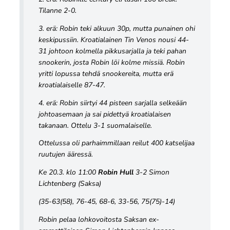
Tilanne 2-0.
3. erä: Robin teki alkuun 30p, mutta punainen ohi
keskipussiin. Kroatialainen Tin Venos nousi 44-
31 johtoon kolmella pikkusarjalla ja teki pahan
snookerin, josta Robin löi kolme missiä. Robin
yritti lopussa tehdä snookereita, mutta erä
kroatialaiselle 87-47.
4. erä: Robin siirtyi 44 pisteen sarjalla selkeään
johtoasemaan ja sai pidettyä kroatialaisen
takanaan. Ottelu 3-1 suomalaiselle.
Ottelussa oli parhaimmillaan reilut 400 katselijaa
ruutujen ääressä.
Ke 20.3. klo 11:00
Robin Hull
3-2 Simon
Lichtenberg (Saksa)
(35-63(58), 76-45, 68-6, 33-56, 75(75)-14)
Robin pelaa lohkovoitosta Saksan ex-