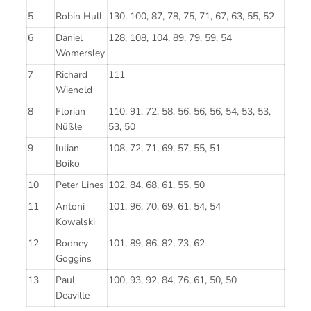
5
Robin Hull
130, 100, 87, 78, 75, 71, 67, 63, 55, 52
6
Daniel
128, 108, 104, 89, 79, 59, 54
Womersley
7
Richard
111
Wienold
8
Florian
110, 91, 72, 58, 56, 56, 56, 54, 53, 53,
Nüßle
53, 50
9
Iulian
108, 72, 71, 69, 57, 55, 51
Boiko
10
Peter Lines
102, 84, 68, 61, 55, 50
11
Antoni
101, 96, 70, 69, 61, 54, 54
Kowalski
12
Rodney
101, 89, 86, 82, 73, 62
Goggins
13
Paul
100, 93, 92, 84, 76, 61, 50, 50
Deaville