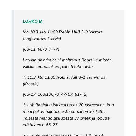
LOHKO B
Ma 18.3. klo 11:00
Robin Hull
3-0 Viktors
Jengovatovs (Latvia)
(60-11, 68-0, 74-7)
Latvian divarimies ei mahtanut Robinille mitään,
vaikka suomalaisen peli oli tahmaista.
Ti 19.3. klo 11:00
Robin Hull
3-1 Tin Venos
(Kroatia)
(66-27, 100(100)-0, 47-87, 61-42)
1. erä: Robinilla katkesi break 20 pisteeseen, kun
meni pakan hajotuksesta punainen keskelle.
Toisesta mahdollisuudesta 37 break ja lopulta
erä lukemin 66-27.
2. erä: Robinille century eli tasan 100 break.