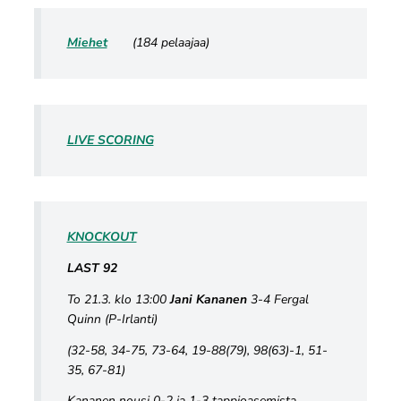
Miehet
(184 pelaajaa)
LIVE SCORING
KNOCKOUT
LAST 92
To 21.3. klo 13:00
Jani Kananen
3-4 Fergal
Quinn (P-Irlanti)
(32-58, 34-75, 73-64, 19-88(79), 98(63)-1, 51-
35, 67-81)
Kananen nousi 0-2 ja 1-3 tappioasemista