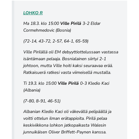
LOHKO R
Ma 18.3. klo 15:00
Ville Pirilä
3-2 Eldar
Cormehmedovic (Bosnia)
(72-14, 43-72, 2-57, 64-1, 65-59)
Ville Pirilällä oli EM debyyttiottelussaan vastassa
isäntämaan pelaaja. Bosnialainen siirtyi 2-1
johtoon, mutta Ville hoiti kaksi seuraavaa erää.
Ratkaisuerä ratkesi vasta viimeisellä mustalla.
Ti 19.3. klo 15:00
Ville Pirilä
0-3 Kledio Kaci
(Albania)
(7-80, 8-91, 46-51)
Albanian Kledio Kaci oli väkevällä pelipäällä ja
voitti ottelun ilman erätappioita. Pirilä pelaa
keskiviikkona lohkon jatkopaikasta Walesin
junnuikäisen Oliver Briffett-Paynen kanssa.