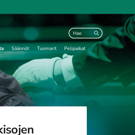
Haku
Hae
ta
Säännöt
Tuomarit
Pelipaikat
isojen