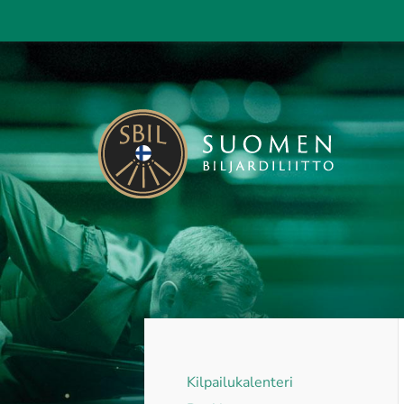
Siirry
sivun
sisältöön
Suomen Biljardiliitto ry
Kilpailukalenteri