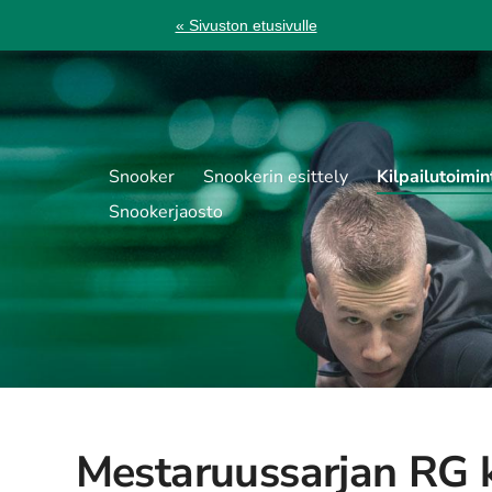
« Sivuston etusivulle
Snooker
Snookerin esittely
Kilpailutoimin
Snookerjaosto
Mestaruussarjan RG k