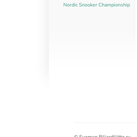
Nordic Snooker Championship
©
Suomen Biljardiliitto ry