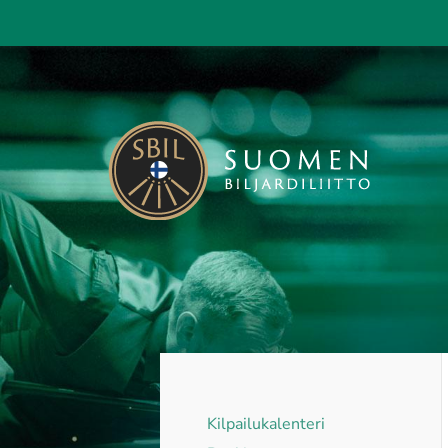
Siirry
sivun
sisältöön
Suomen Biljardiliitto ry
Kilpailukalenteri