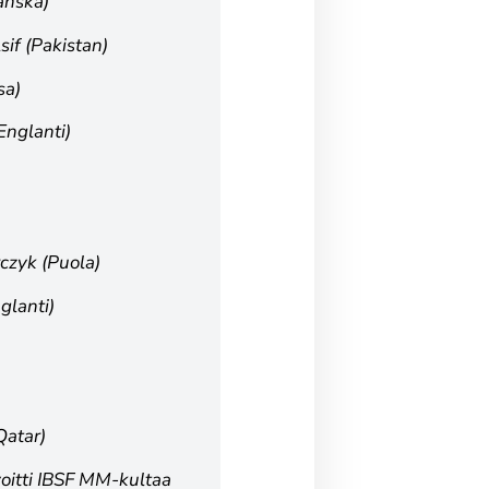
anska)
if (Pakistan)
sa)
Englanti)
czyk (Puola)
glanti)
Qatar)
oitti IBSF MM-kultaa