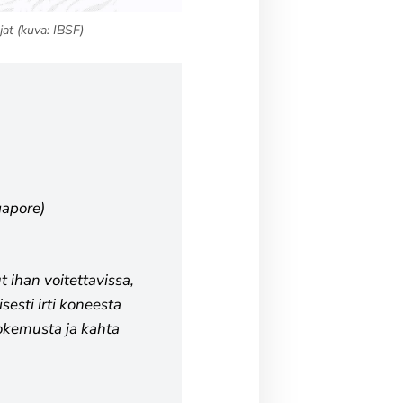
jat (kuva: IBSF)
apore)
t ihan voitettavissa,
sesti irti koneesta
Kokemusta ja kahta