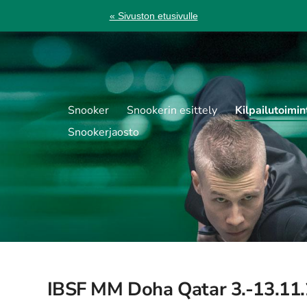
« Sivuston etusivulle
Snooker
Snookerin esittely
Kilpailutoimin
Snookerjaosto
IBSF MM Doha Qatar 3.-13.11