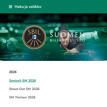
Siirry
Haku ja valikko
sivun
sisältöön
Suomen Biljardiliitto ry
2026
Seniorit SM 2026
Shoot Out SM 2026
SM Yleinen 2026