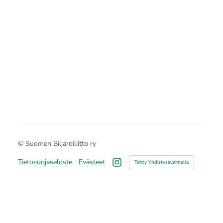
©
Suomen Biljardiliitto ry
Tietosuojaseloste
Evästeet
Tehty Yhdistysavaimella
Instagram