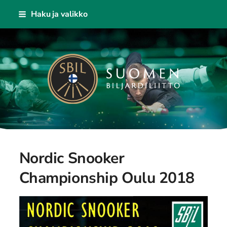
Siirry
Haku ja valikko
sivun
sisältöön
Suomen Biljardiliitto ry
Nordic Snooker
Championship Oulu 2018