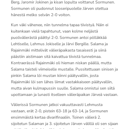
Berg, Jaromir Jokinen ja kisan lopulta voittanut Sormunen.
Sormunen oli pudonnut looseripuolelle Järven otettua
hänestä melko selvän 2-0 voiton.
Kun väki vähenee, niin tunnelma tapaa tiivistyä. Näin ei
kuitenkaan vielä tapahtunut, vaan kolme neljästä
puolivälierästä päättyi 2-0. Sormunen antoi pölläkkää
Lehtiselle, Lehmus Jokiselle ja Järvi Bergille. Salama ja
Rajainmäki mittelivät välieräpaikasta tasaisesti ja siinä
päästiin aistimaan sitä kaivattua tiivistä tunnelmaa.
Kontraerässä Rajainmäki oli hieman niskan päällä, mutta
Salama taisteli viimeiselle mustalle. Pussitettuaan sinisen ja
pinkin Salama löi mustan kiinni päätyvalliin, josta
Rajainmäki löi sen lähes liimat vastakkaiseen päätyvalliin,
mutta aivan kulmapussin suulle. Salama onnistui sen siitä
upottamaan ja lunasti itselleen välieräpaikan Järveä vastaan.
Välierissä Sormunen jatkoi vakuuttavasti Lehmusta
vastaan, erät 2-0, pistein 63-18 ja 63-14, ja Sormunen
ensimmäistä kertaa divarifinaaliin. Toinen välierä 2.
sijoitetun Salaman ja 3. sijoitetun Järven välillä oli sen sijaan