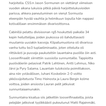
harjoitella. CSS:n Jason Sormunen on viettänyt viimeisen
vuoden aikana lukuisia pitkiä päiviä harjoittelukuvioiden
parissa, ahkera paneutuminen on vienyt Sormusta
eteenpäin hyvää vauhtia ja helmikuun lopulla hän nappasi
kotisalillaan ensimmäisen divarivoittonsa.
Cabinillä pelattu divisioonan rg5 houkutteli paikalle 34
kepin heiluttelijaa, joiden joukossa oli ilahduttavasti
muutamia uusiakin kasvoja. Kilpailumuotona oli divarissa
vanha tuttu bo3 tuplaeliminaatio, joten otteluita oli
riittävästi ja pusseja paukuteltiin lauantaina puolille öin asti.
Looserifinaalit siirrettiin suosiolla sunnuntaille. Tappioitta
puolivälieriin pelasivat Patrik Lehtinen, Antti Lehmus, Niko
Järvi ja Pyry Salama. Lauantain tuloksista poimittakoon,
aina niin ystävällisen, Juhani Koskelinin 2-0 voitto
ykkössijoitetusta Timo Heinosta ja Laura Bergin kolme
voittoa, joiden ansiosta Lauran pelit jatkuivat
sunnuntaiaamunakin.
Sunnuntaina kisailua siis jatkettiin looserifinaaleilla, joista
pelejään jatkoivat tyylikkäästi pukeutunut Matti Rajainmäki,