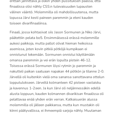
erittäin jännittävä ja olikin yhden pussituksen päässä, että
finaalissa olisi nähty CSS:n tulevaisuuden lupausten
välinen vääntö. Molemmilla oli mahdollisuutensa, mutta
lopussa Järvi kesti paineen paremmin ja eteni kauden
toiseen divarifinaaliinsa.
Finaali, jossa kohtasivat siis Jason Sormunen ja Niko Järvi,
päätettiin pelata bo5. Ensimmäisessä erässä molemmille
aukesi paikkoja, mutta pallot olivat hieman heikoissa
asemissa, joten kovin pitkiä pötköjä kumpikaan ei
onnistunut tekemään. Sormunen onnistui käyttämään
omansa paremmin ja vei erän lopulta pistein 46-12.
Toisessa erässä Sormunen löysi rytmin jo paremmin ja
nakutteli paikan saatuaan napakan 44 pötkön ja tilanne 2-0.
Järvellä oli kuitenkin vielä oma sanansa sanottavana ottelun
lopputulokseen. Järveltä kolmanteen 42 pisteen vastaisku
ja kavennus 1-2:een. Ja kun Järvi oli neljännessäkin edellä
alusta loppuun, kauden kolmannen divarikisan finaalissa oli
pelattavaa enää yhden erän verran. Katkaisuerän alussa
molemmilla oli jälleen paikkansa, mutta kun mustakin oli
kiinni päätyvallissa, ei ihmeempiä sarjoja nähty. Muutaman