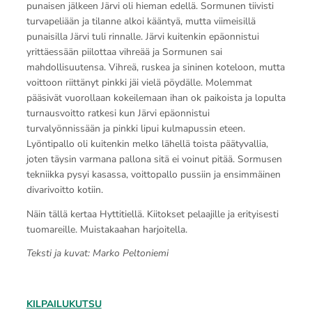
punaisen jälkeen Järvi oli hieman edellä. Sormunen tiivisti
turvapeliään ja tilanne alkoi kääntyä, mutta viimeisillä
punaisilla Järvi tuli rinnalle. Järvi kuitenkin epäonnistui
yrittäessään piilottaa vihreää ja Sormunen sai
mahdollisuutensa. Vihreä, ruskea ja sininen koteloon, mutta
voittoon riittänyt pinkki jäi vielä pöydälle. Molemmat
pääsivät vuorollaan kokeilemaan ihan ok paikoista ja lopulta
turnausvoitto ratkesi kun Järvi epäonnistui
turvalyönnissään ja pinkki lipui kulmapussin eteen.
Lyöntipallo oli kuitenkin melko lähellä toista päätyvallia,
joten täysin varmana pallona sitä ei voinut pitää. Sormusen
tekniikka pysyi kasassa, voittopallo pussiin ja ensimmäinen
divarivoitto kotiin.
Näin tällä kertaa Hyttitiellä. Kiitokset pelaajille ja erityisesti
tuomareille. Muistakaahan harjoitella.
Teksti ja kuvat: Marko Peltoniemi
KILPAILUKUTSU