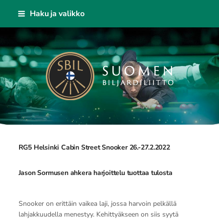
Siirry
Haku ja valikko
sivun
sisältöön
Suomen Biljardiliitto ry
RG5 Helsinki Cabin Street Snooker 26.-27.2.2022
Jason Sormusen ahkera harjoittelu tuottaa tulosta
Snooker on erittäin vaikea laji, jossa harvoin pelkällä
lahjakkuudella menestyy. Kehittyäkseen on siis syytä