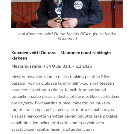
Jani Kananen voitti Oulun Mestis RG4:n (kuva: Marko
Kekkonen)
Kananen voitti Oulussa - Maaranen nousi rankingin
kärkeen
Mestaruussarja RG4 Oulu 31.1. - 1.2.2026
Mestaruussarjan kauden neljäs ranking pelattiin 36:n
pelaajan voimin Oulussa tammi-helmikuun vaihteeseen
osuneen viikonlopun aikana. Kilpailuformaattina oli
tuplaeliminaatio paras viidestä, jota ei mestiksessä hetkeen
ole käytetty. Formaattina tuplaeliminaatio on mukava
tarjoten useampia pelejä pelaajille, mutta samalla myös
sisältää herkkyyttä venyttää päivän pituutta sekä pitkäksi
venähtäneiden pelien että vaikeammin arvioitavien
evästaukojen sijoittumisen ja pituuden vuoksi.