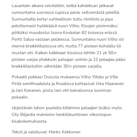
Lauantain aikana selvitettiin, ketkä kahdeksan jatkavat
sunnuntaina suorassa cupissa paras seitsemästä peleillä.
Sunnuntaille kertyi suhteellisen tuttu nimilista ja jopa
pelottomasti hyökkäävä nuori Vilho. Kisojen pisimmäksi
pötköksi muodostui Joona Koskelan 82 toisessa erässä
Pertti Saloa vastaan pelatessa. Sunnuntaina nuori Vilho oli
mennä breikkitilastossa ohi, mutta 77 pisteen kohdalla löi
mustan ohi. Kaiken kaikkiaan kisoissa tehtiin 21 yli 50:n
pisteen sarjaa yhdeksän pelaajan voimin ja 22 pelaajaa pääsi
breikkitilastoihin vähintään 30:n pisteen sarjalla.
Pokaalit pokkasi Oulusta mukaansa Vilho Ylitalo ja Ville
Pirilä semifinaaleista ja finaalissa kohtasivat Jirka Maaranen
ja Jani Kananen, joista Jani otti kainaloonsa isomman
pokaalin.
Järjestävän tahon puolelta kiitämme pelaajien lisäksi myös
City Biljardia mainioine henkilökuntineen viikonlopun
kisakokemuksesta.
Teksti ja valokuvat: Marko Kekkonen