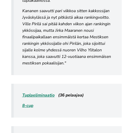
tuplakaaviossa.
Kananen saavutti pari viikkoa sitten kakkossijan
Jyväskylässä ja nyt pitkästä aikaa rankingvoitto.
Ville Pirilä sai pitää kahden viikon ajan rankingin
ykkössijaa, mutta Jirka Maaranen nousi
finaalipaikallaan ensimmäistä kertaa Mestiksen
rankingin ykkössijalle ohi Pirilän, joka sijoittui
sijalle kolme yhdessä nuoren Vilho Ylitalon
kanssa, joka saavutti 12-vuotiaana ensimmäisen
mestiksen pokaalisijan."
Tuplaeliminaatio
(36 pelaajaa)
8-cup