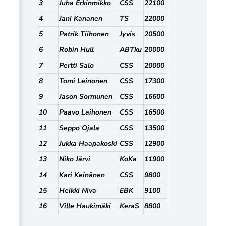
3
Juha Erkinmikko
CSS
22100
4
Jani Kananen
TS
22000
5
Patrik Tiihonen
Jyvis
20500
6
Robin Hull
ABTku
20000
7
Pertti Salo
CSS
20000
8
Tomi Leinonen
CSS
17300
9
Jason Sormunen
CSS
16600
10
Paavo Laihonen
CSS
16500
11
Seppo Ojala
CSS
13500
12
Jukka Haapakoski
CSS
12900
13
Niko Järvi
KoKa
11900
14
Kari Keinänen
CSS
9800
15
Heikki Niva
EBK
9100
16
Ville Haukimäki
KeraS
8800