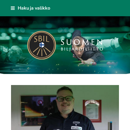
Siirry
Haku ja valikko
sivun
sisältöön
Suomen Biljardiliitto ry