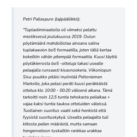
Petri Pallaspuro (lajipäällikkö):
"Tuplaeliminaatiolla oli viimeksi pelattu
mestiksessä joulukuussa 2019. Oulun
pöytämäärä mahdollistaa ainoana salina
tuplakaavion bo5 formaatilla, joten tällä kertaa
kokeiltiin vähän pitempää formaattia. Kuusi täyttä
pöytäkierrosta bo5 -otteluja takasi usealle
pelaajalla runsaasti kisasnookeria. Viikonlopun
Sisu-puukko pitäisi myöntää Peltoniemen
Markolle, joka pelasi peräti kuusi peräkkäistä
ottelua klo 10:00 - 00:20 välisenä aikana. Tämä
tarkoitti noin 12,5 tuntia tehokasta peliaikaa +
vajaa kaksi tuntia taukoa otteluiden väleissä.
Tuollainen suoritus vaatii sekä henkistä että
fyysistä suorituskykyä. Usealta pelaajalta tuli
kiitosta pelien määrästä, mutta samaan
hengenvetoon tuskailtiin rankkaa urakkaa