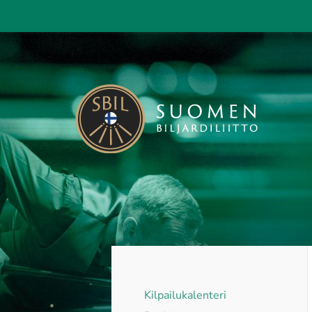
Siirry
sivun
sisältöön
Suomen Biljardiliitto ry
Kilpailukalenteri