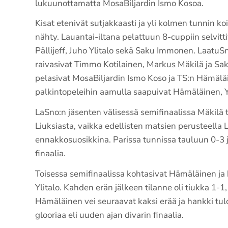
lukuunottamatta MosaBiljardin Ismo Kosoa.
Kisat etenivät sutjakkaasti ja yli kolmen tunnin koi
nähty. Lauantai-iltana pelattuun 8-cuppiin selvitti
Pällijeff, Juho Ylitalo sekä Saku Immonen. LaatuSn
raivasivat Timmo Kotilainen, Markus Mäkilä ja Sak
pelasivat MosaBiljardin Ismo Koso ja TS:n Hämälä
palkintopeleihin aamulla saapuivat Hämäläinen, Yli
LaSno:n jäsenten välisessä semifinaalissa Mäkilä t
Liuksiasta, vaikka edellisten matsien perusteella L
ennakkosuosikkina. Parissa tunnissa tauluun 0-3 
finaalia.
Toisessa semifinaalissa kohtasivat Hämäläinen ja 
Ylitalo. Kahden erän jälkeen tilanne oli tiukka 1-
Hämäläinen vei seuraavat kaksi erää ja hankki tulo
glooriaa eli uuden ajan divarin finaalia.