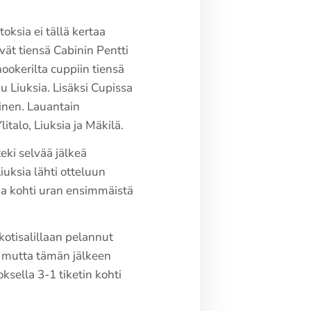
toksia ei tällä kertaa
vät tiensä Cabinin Pentti
ookerilta cuppiin tiensä
u Liuksia. Lisäksi Cupissa
inen. Lauantain
talo, Liuksia ja Mäkilä.
eki selvää jälkeä
iuksia lähti otteluun
ja kohti uran ensimmäistä
kotisalillaan pelannut
1, mutta tämän jälkeen
ksella 3-1 tiketin kohti