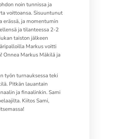
ohdon noin tunnissa ja
rta voittoansa. Sisuuntunut
sa erässä, ja momentumin
ellensä ja tilanteessa 2-2
tiukan taiston jälkeen
ripalloilla Markus voitti
sä! Onnea Markus Mäkilä ja
an työn turnauksessa teki
kilä. Pitkän lauantain
naalin ja finaalinkin. Sami
elaajilta. Kiitos Sami,
itsemassa!