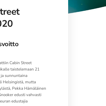
treet
020
voitto
tiin Cabin Street
aikalle taistelemaan 21
3 ja sunnuntaina
uli Helsingistä, mutta
kylästä, Pekka Hämäläinen
Snooker edusti vahvasti
seuran edustajia