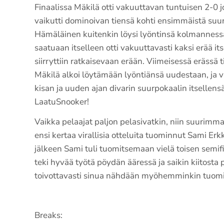
Finaalissa Mäkilä otti vakuuttavan tuntuisen 2-0 j
vaikutti dominoivan tiensä kohti ensimmäistä suu
Hämäläinen kuitenkin löysi lyöntinsä kolmannes
saatuaan itselleen otti vakuuttavasti kaksi erää its
siirryttiin ratkaisevaan erään. Viimeisessä erässä 
Mäkilä alkoi löytämään lyöntiänsä uudestaan, ja vä
kisan ja uuden ajan divarin suurpokaalin itsellen
LaatuSnooker!
Vaikka pelaajat paljon pelasivatkin, niin suurimm
ensi kertaa virallisia otteluita tuominnut Sami Erk
jälkeen Sami tuli tuomitsemaan vielä toisen semifi
teki hyvää työtä pöydän ääressä ja saikin kiitosta p
toivottavasti sinua nähdään myöhemminkin tuom
Breaks: