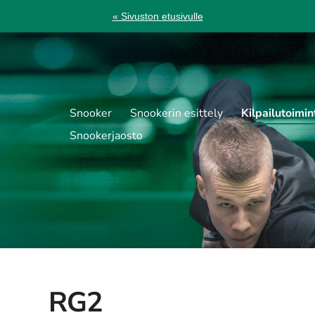
« Sivuston etusivulle
Snooker
Snookerin esittely
Kilpailutoimin
Snookerjaosto
RG2