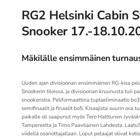
RG2 Helsinki Cabin S
Snooker 17.-18.10.2
Mäkilälle ensimmäinen turnaus
Uuden ajan divisioonan ensimmäinen RG-kisa pelat
Snookerin tiloissa, ja divisioonan kruunusta tuli p
snookeristia. Peliformaattina tuplaeliminaatio bo
semifinaalit ja finaalit bo5. Kisaajista suurin osa t
paikalle oli saapunut myös Tero Halttunen Jyväs
Tampereelta ja Timo Paavilainen Lahdesta. Laatu
viidellä osanottajallaan. Loput pelaajat olivat koti