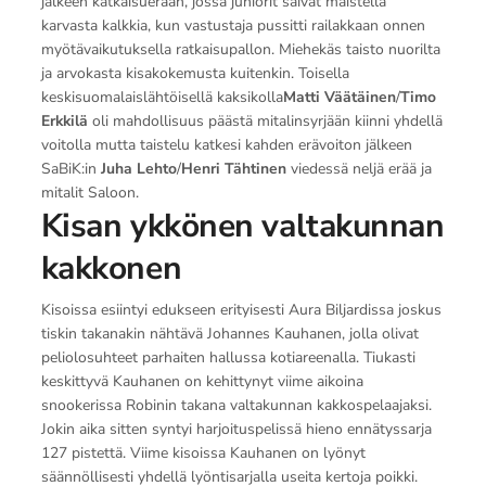
jälkeen katkaisuerään, jossa juniorit saivat maistella
karvasta kalkkia, kun vastustaja pussitti railakkaan onnen
myötävaikutuksella ratkaisupallon. Miehekäs taisto nuorilta
ja arvokasta kisakokemusta kuitenkin. Toisella
keskisuomalaislähtöisellä kaksikolla
Matti Väätäinen
/
Timo
Erkkilä
oli mahdollisuus päästä mitalinsyrjään kiinni yhdellä
voitolla mutta taistelu katkesi kahden erävoiton jälkeen
SaBiK:in
Juha Lehto
/
Henri Tähtinen
viedessä neljä erää ja
mitalit Saloon.
Kisan ykkönen valtakunnan
kakkonen
Kisoissa esiintyi edukseen erityisesti Aura Biljardissa joskus
tiskin takanakin nähtävä Johannes Kauhanen, jolla olivat
peliolosuhteet parhaiten hallussa kotiareenalla. Tiukasti
keskittyvä Kauhanen on kehittynyt viime aikoina
snookerissa Robinin takana valtakunnan kakkospelaajaksi.
Jokin aika sitten syntyi harjoituspelissä hieno ennätyssarja
127 pistettä. Viime kisoissa Kauhanen on lyönyt
säännöllisesti yhdellä lyöntisarjalla useita kertoja poikki.