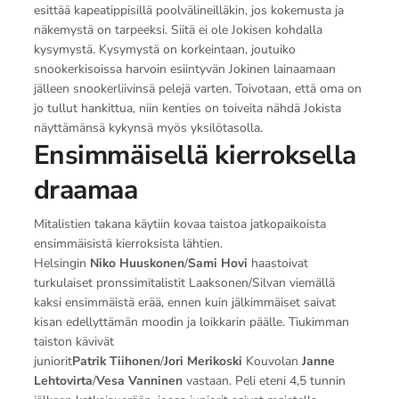
esittää kapeatippisillä poolvälineilläkin, jos kokemusta ja
näkemystä on tarpeeksi. Siitä ei ole Jokisen kohdalla
kysymystä. Kysymystä on korkeintaan, joutuiko
snookerkisoissa harvoin esiintyvän Jokinen lainaamaan
jälleen snookerliivinsä pelejä varten. Toivotaan, että oma on
jo tullut hankittua, niin kenties on toiveita nähdä Jokista
näyttämänsä kykynsä myös yksilötasolla.
Ensimmäisellä kierroksella
draamaa
Mitalistien takana käytiin kovaa taistoa jatkopaikoista
ensimmäisistä kierroksista lähtien.
Helsingin
Niko Huuskonen
/
Sami Hovi
haastoivat
turkulaiset pronssimitalistit Laaksonen/Silvan viemällä
kaksi ensimmäistä erää, ennen kuin jälkimmäiset saivat
kisan edellyttämän moodin ja loikkarin päälle. Tiukimman
taiston kävivät
juniorit
Patrik Tiihonen
/
Jori Merikoski
Kouvolan
Janne
Lehtovirta
/
Vesa Vanninen
vastaan. Peli eteni 4,5 tunnin