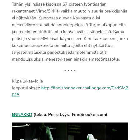
Tähän ylsi näissä kisoissa 67 pisteen lyöntisarjan
rakentaneet Virho/Sirkiä, vaikka muutoin suuria breikkijuhlia
ei nähtykään. Kunnossa olevaa Kauhasta olisi
mielenkiintoista nähdä snookerpeleissä Turun ulkopuolella
ja etenkin amatööritasolla kansainvälisissä peleissä. Sama
pätisi jo yhdet MM-kisat käyneeseen Kim Laaksoseen, jonka
kokemus snookerista on niiltä ajoilta ehtinyt karttua.
Järjestelmällisellä panostuksella molemmilla olisi
mahdollisuuksia menestykseen ainakin amatööritasolla.
- - - -
Kilpailukaavio ja
lopputulokset:
http://finnishsnooker.challonge.com/PariSM2
015
ENNAKKO
(teksti: Pessi Lyyra FinnSnooker.com)