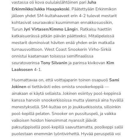
vastassa oli kova oululaislähtöinen pari
Juha
Erkinmikko
/
Jukka Haapakoski
. Päätettyään Erkinmikon
jälleen yhdet SM-kultahaaveet erin 4-2 tulevat mestarit
kohtasivat seuraavaksi kuumimman ennakkosuosikin,
Turun
Jyri Virtasen
/
Kimmo Långi
n. Ratkaisu haettiin
katkaisuerässä pitkän päivän päätteeksi. Mitalipeleissä
mestarit dominoivat häviten enää yhden erän matkalla
turnausvoittoon. West Coast Snookerin Virho-Sirkiä
onnistui kaatamaan toisessa semifinaalissa
seuratoverinsa
Tony Silvanin
ja parinsa kivikovan
Kim
Laaksosen
4-1.
Huomattavaa on, että voittajaparin toinen osapuoli
Sami
Jokinen
ei tiettävästi edes omista snookerkeppiä —
ainakaan ei käytä sellaista. Jokinen esiintyy pool-keppinsä
kanssa harvoin snookerkisoissa mutta yleensä aina hyvällä
menestyksellä. SM-kultaa on jo joukkuekisoista, silloinkin
pool-kepillä pelaten. Snooker on pussituspeli, ja vaikka
valkoisen hoidon hienoimmat nyanssit jäävät
paksutippisellä pool-kepillä saavuttamatta, poolkeppi sallii
puolestaan enemmän lyöntivirhettä. Hyvää peruspeliä voi