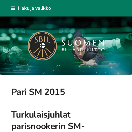
Siirry
Haku ja valikko
sivun
sisältöön
Suomen Biljardiliitto ry
Pari SM 2015
Turkulaisjuhlat
parisnookerin SM-