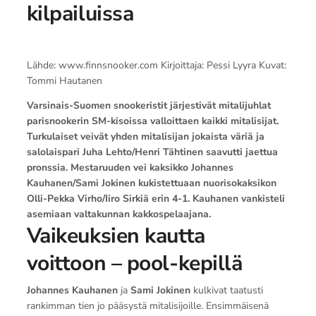
kilpailuissa
Lähde: www.finnsnooker.com Kirjoittaja: Pessi Lyyra Kuvat:
Tommi Hautanen
Varsinais-Suomen snookeristit järjestivät mitalijuhlat
parisnookerin SM-kisoissa valloittaen kaikki mitalisijat.
Turkulaiset veivät yhden mitalisijan jokaista väriä ja
salolaispari Juha Lehto/Henri Tähtinen saavutti jaettua
pronssia. Mestaruuden vei kaksikko Johannes
Kauhanen/Sami Jokinen kukistettuaan nuorisokaksikon
Olli-Pekka Virho/Iiro Sirkiä erin 4-1. Kauhanen vankisteli
asemiaan valtakunnan kakkospelaajana.
Vaikeuksien kautta
voittoon – pool-kepillä
Johannes Kauhanen
ja
Sami Jokinen
kulkivat taatusti
rankimman tien jo pääsystä mitalisijoille. Ensimmäisenä