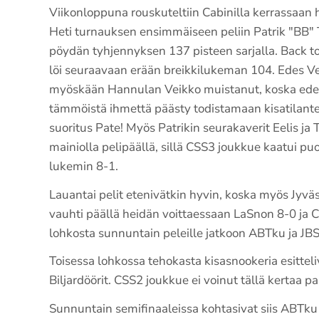
Viikonloppuna rouskuteltiin Cabinilla kerrassaan h
Heti turnauksen ensimmäiseen peliin Patrik "BB" 
pöydän tyhjennyksen 137 pisteen sarjalla. Back t
löi seuraavaan erään breikkilukeman 104. Edes V
myöskään Hannulan Veikko muistanut, koska ede
tämmöistä ihmettä päästy todistamaan kisatilant
suoritus Pate! Myös Patrikin seurakaverit Eelis ja
mainiolla pelipäällä, sillä CSS3 joukkue kaatui pu
lukemin 8-1.
Lauantai pelit etenivätkin hyvin, koska myös Jyväs
vauhti päällä heidän voittaessaan LaSnon 8-0 ja 
lohkosta sunnuntain peleille jatkoon ABTku ja JBS
Toisessa lohkossa tehokasta kisasnookeria esittel
Biljardöörit. CSS2 joukkue ei voinut tällä kertaa 
Sunnuntain semifinaaleissa kohtasivat siis ABTku 