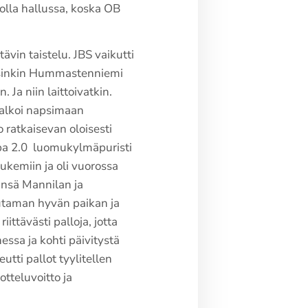
olla hallussa, koska OB
tävin taistelu. JBS vaikutti
arsinkin Hummastenniemi
. Ja niin laittoivatkin.
alkoi napsimaan
o ratkaisevan oloisesti
ppa 2.0 luomukylmäpuristi
lukemiin ja oli vuorossa
insä Mannilan ja
taman hyvän paikan ja
iittävästi palloja, jotta
essa ja kohti päivitystä
utti pallot tyylitellen
otteluvoitto ja