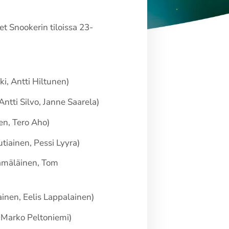
et Snookerin tiloissa 23-
i, Antti Hiltunen)
tti Silvo, Janne Saarela)
en, Tero Aho)
tiainen, Pessi Lyyra)
Hämäläinen, Tom
ainen, Eelis Lappalainen)
 Marko Peltoniemi)