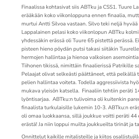
Finaalissa kohtasivat siis ABTku ja CSS1. Tuure La
erääkään koko viikonloppuna ennen finaalia, mutta
murtui Antti Silvoa vastaan. Silvo teki neljä hyvää 
Lappalainen pelasi koko viikonlopun ABTku kolmi
yhdessäkin erässä oli Tuure 65 pistettä perässä. Ei 
pisteen hieno pöydän putsi takasi siitäkin Tuurelle
hermojen hallintaa ja hienoa valkoisen asemointia!
Tiihonen tikissä, nimittäin finaalierissä Patrikille s
Pelaajat olivat selkeästi päättäneet, että pelkällä t
pelien hallintaa voiteta. Todella aggressiivista hy
mukava yleisön katsella. Finaaliin tehtiin peräti 14
lyöntisarjaa. ABTku:n tulivoima oli kuitenkin par
finaalista turkulaisille lukemin 10-3. ABTku:n e
oli omaa luokkaansa, sillä joukkue voitti peräti 4
erästä! Ja niin loppui muilta joukkueilta tirinät ja ta
Onnittelut kaikille mitalisteille ja kiitos osallistujil