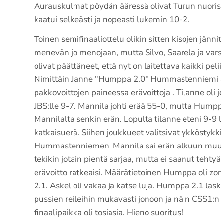
Aurauskulmat pöydän ääressä olivat Turun nuoris
kaatui selkeästi ja nopeasti lukemin 10-2.
Toinen semifinaaliottelu olikin sitten kisojen jännit
menevän jo menojaan, mutta Silvo, Saarela ja v
olivat päättäneet, että nyt on laitettava kaikki peliin
Nimittäin Janne "Humppa 2.0" Hummastenniemi 
pakkovoittojen paineessa erävoittoja . Tilanne oli j
JBS:lle 9-7. Mannila johti erää 55-0, mutta Hum
Mannilalta senkin erän. Lopulta tilanne eteni 9-9 
katkaisuerä. Siihen joukkueet valitsivat ykköstykk
Hummastenniemen. Mannila sai erän alkuun muu
tekikin jotain pientä sarjaa, mutta ei saanut tehtyä r
erävoitto ratkeaisi. Määrätietoinen Humppa oli zon
2.1. Askel oli vakaa ja katse luja. Humppa 2.1 laske
pussien reileihin mukavasti jonoon ja näin CSS1:n 
finaalipaikka oli tosiasia. Hieno suoritus!