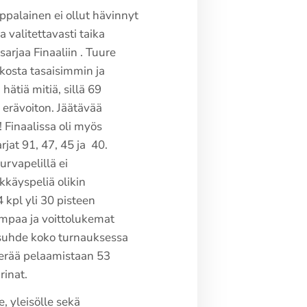
ppalainen ei ollut hävinnyt
 valitettavasti taika
sarjaa Finaaliin . Tuure
kosta tasaisimmin ja
hätiä mitiä, sillä 69
 erävoiton. Jäätävää
 Finaalissa oli myös
arjat 91, 47, 45 ja 40.
urvapelillä ei
ökkäyspeliä olikin
 kpl yli 30 pisteen
empaa ja voittolukemat
räsuhde koko turnauksessa
4 erää pelaamistaan 53
rinat.
le, yleisölle sekä