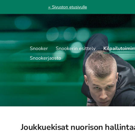
« Sivuston etusivulle
Snooker
Snookerin esittely
Kilpailutoimin
Snookerjaosto
Joukkuekisat nuorison hallinta