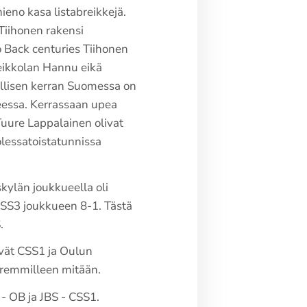
ieno kasa listabreikkejä.
Tiihonen rakensi
o Back centuries Tiihonen
eikkolan Hannu eikä
llisen kerran Suomessa on
eessa. Kerrassaan upea
 Tuure Lappalainen olivat
olessatoistatunnissa
kylän joukkueella oli
CSS3 joukkueen 8-1. Tästä
.
ivät CSS1 ja Oulun
paremmilleen mitään.
- OB ja JBS - CSS1.