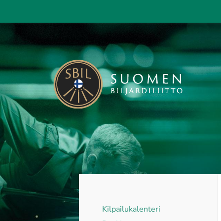
Siirry
sivun
sisältöön
Suomen Biljardiliitto ry
Kilpailukalenteri