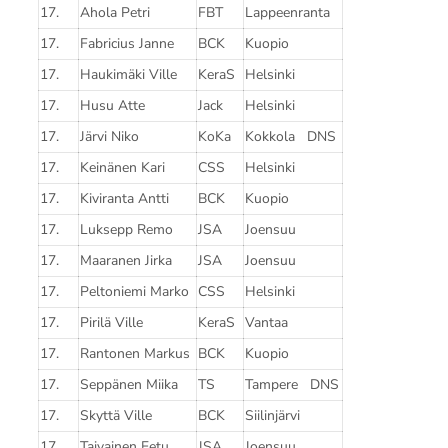
17.
Ahola Petri
FBT
Lappeenranta
17.
Fabricius Janne
BCK
Kuopio
17.
Haukimäki Ville
KeraS
Helsinki
17.
Husu Atte
Jack
Helsinki
17.
Järvi Niko
KoKa
Kokkola DNS
17.
Keinänen Kari
CSS
Helsinki
17.
Kiviranta Antti
BCK
Kuopio
17.
Luksepp Remo
JSA
Joensuu
17.
Maaranen Jirka
JSA
Joensuu
17.
Peltoniemi Marko
CSS
Helsinki
17.
Pirilä Ville
KeraS
Vantaa
17.
Rantonen Markus
BCK
Kuopio
17.
Seppänen Miika
TS
Tampere DNS
17.
Skyttä Ville
BCK
Siilinjärvi
17.
Taivainen Eetu
JSA
Joensuu