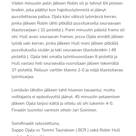
Viiden minuutin pelin jälkeen Robin oli jo tehnyt 64 pisteen
breikin, joka päättyi kun hajoituslyönnistä ei jäänyt
pussitettavaa palloa. Ojala kävi välissä lyömässä kerran,
jonka jälkeen Robin lähti pitkällä pussituksella seuraavaan
tilastosarjaan ( 32 pistettä ). Parin minuutin päästä frame oli
ohi. Hull avasi seuraavan framen, jossa Ojala ennätti jälleen
lyödä vain kerran, jonka jälkeen Hull meni jälleen pitkällä
pussituksella sisään ja teki seuraavan tilastobreikin ( 49
pistettä ). Ojala teki omalla lyöntivuorollaan 8 pistettä ja
Hull vastasi heti seuraavalla vuorollaan jälleen tekemällä
37 pistettä. Reiluun varttiin tilanne 2-0 ja neljä tilastoitavaa
lyöntisarjaa.
Lentävän lähdön jälkeen tahti hivenen tasaantui, mutta
voittajasta ei epäselvyyttä jäänyt. 45 minuutin pelaamisen
jälkeen Ojala tarjosi kättä ja ottelu oli ohi lukemin 4-0.
Finaalin tuomitsi varmoin ottein Jari Soininen.
Semifinaalit selostettuna,
Seppo Ojala vs Tommi Tauriainen ( BCR ) sekä Robin Hull