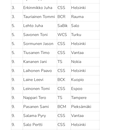
3.
Erkinmikko Juha
CSS
Helsinki
3.
Tauriainen Tommi
BCR
Rauma
5.
Lehto Juha
SaBik
Salo
5.
Savonen Toni
WCS
Turku
5.
Sormunen Jason
CSS
Helsinki
5.
Tiusanen Timo
CSS
Vantaa
9.
Kananen Jani
TS
Nokia
9.
Laihonen Paavo
CSS
Helsinki
9.
Laine Leevi
BCK
Kuopio
9.
Leinonen Tomi
CSS
Espoo
9.
Nappari Tero
TS
Tampere
9.
Pasanen Sami
BCM
Pieksämäki
9.
Salama Pyry
CSS
Vantaa
9.
Salo Pertti
CSS
Helsinki