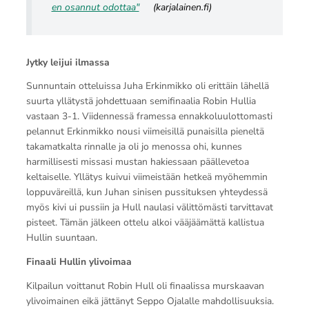
en osannut odottaa"
(karjalainen.fi)
Jytky leijui ilmassa
Sunnuntain otteluissa Juha Erkinmikko oli erittäin lähellä
suurta yllätystä johdettuaan semifinaalia Robin Hullia
vastaan 3-1. Viidennessä framessa ennakkoluulottomasti
pelannut Erkinmikko nousi viimeisillä punaisilla pieneltä
takamatkalta rinnalle ja oli jo menossa ohi, kunnes
harmillisesti missasi mustan hakiessaan päällevetoa
keltaiselle. Yllätys kuivui viimeistään hetkeä myöhemmin
loppuväreillä, kun Juhan sinisen pussituksen yhteydessä
myös kivi ui pussiin ja Hull naulasi välittömästi tarvittavat
pisteet. Tämän jälkeen ottelu alkoi vääjäämättä kallistua
Hullin suuntaan.
Finaali Hullin ylivoimaa
Kilpailun voittanut Robin Hull oli finaalissa murskaavan
ylivoimainen eikä jättänyt Seppo Ojalalle mahdollisuuksia.