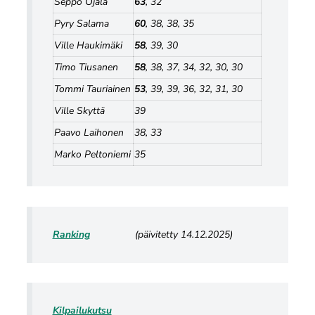
Seppo Ojala
63
, 32
Pyry Salama
60
, 38, 38, 35
Ville Haukimäki
58
, 39, 30
Timo Tiusanen
58
, 38, 37, 34, 32, 30, 30
Tommi Tauriainen
53
, 39, 39, 36, 32, 31, 30
Ville Skyttä
39
Paavo Laihonen
38, 33
Marko Peltoniemi
35
Ranking
(päivitetty 14.12.2025)
Kilpailukutsu