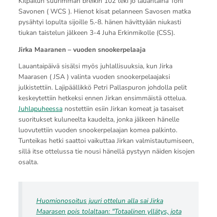
Kilpailun suurimman breikin 102 teki jo lauantaina Toni
Savonen ( WCS ). Hienot kisat pelanneen Savosen matka
pysähtyi lopulta sijoille 5.-8. hänen hävittyään niukasti
tiukan taistelun jälkeen 3-4 Juha Erkinmikolle (CSS).
Jirka Maaranen – vuoden snookerpelaaja
Lauantaipäivä sisälsi myös juhlallisuuksia, kun Jirka
Maarasen ( JSA ) valinta vuoden snookerpelaajaksi
julkistettiin. Lajipäällikkö Petri Pallaspuron johdolla pelit
keskeytettiin hetkeksi ennen Jirkan ensimmäistä ottelua.
Juhlapuheessa
nostettiin esiin Jirkan komeat ja tasaiset
suoritukset kuluneelta kaudelta, jonka jälkeen hänelle
luovutettiin vuoden snookerpelaajan komea palkinto.
Tunteikas hetki saattoi vaikuttaa Jirkan valmistautumiseen,
sillä itse ottelussa tie nousi hänellä pystyyn näiden kisojen
osalta.
Huomionosoitus juuri ottelun alla sai Jirka
Maarasen pois tolaltaan: "Totaalinen yllätys, jota