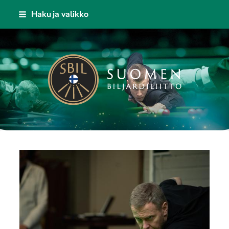
Siirry
Haku ja valikko
sivun
sisältöön
Suomen Biljardiliitto ry