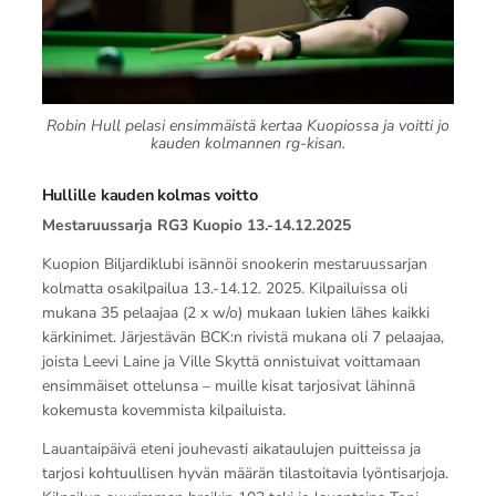
Robin Hull pelasi ensimmäistä kertaa Kuopiossa ja voitti jo
kauden kolmannen rg-kisan.
Hullille kauden kolmas voitto
Mestaruussarja RG3 Kuopio 13.-14.12.2025
Kuopion Biljardiklubi isännöi snookerin mestaruussarjan
kolmatta osakilpailua 13.-14.12. 2025. Kilpailuissa oli
mukana 35 pelaajaa (2 x w/o) mukaan lukien lähes kaikki
kärkinimet. Järjestävän BCK:n rivistä mukana oli 7 pelaajaa,
joista Leevi Laine ja Ville Skyttä onnistuivat voittamaan
ensimmäiset ottelunsa – muille kisat tarjosivat lähinnä
kokemusta kovemmista kilpailuista.
Lauantaipäivä eteni jouhevasti aikataulujen puitteissa ja
tarjosi kohtuullisen hyvän määrän tilastoitavia lyöntisarjoja.