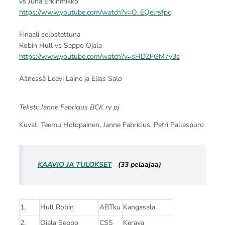
vs Juha Erkinmikko
https://www.youtube.com/watch?v=O_EQelrsfpc
Finaali selostettuna
Robin Hull vs Seppo Ojala
https://www.youtube.com/watch?v=sHDZFGM7y3s
Äänessä Leevi Laine ja Elias Salo
Teksti: Janne Fabricius BCK ry pj
Kuvat: Teemu Holopainen, Janne Fabricius, Petri Pallaspuro
KAAVIO JA TULOKSET
(33 pelaajaa)
1.
Hull Robin
ABTku
Kangasala
2.
Ojala Seppo
CSS
Kerava