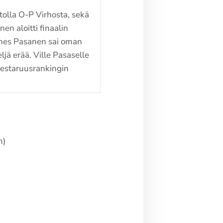
itolla O-P Virhosta, sekä
nen aloitti finaalin
nnes Pasanen sai oman
jä erää. Ville Pasaselle
 mestaruusrankingin
m)