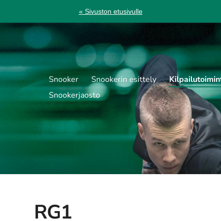
« Sivuston etusivulle
Snooker
Snookerin esittely
Kilpailutoimin
Snookerjaosto
RG1