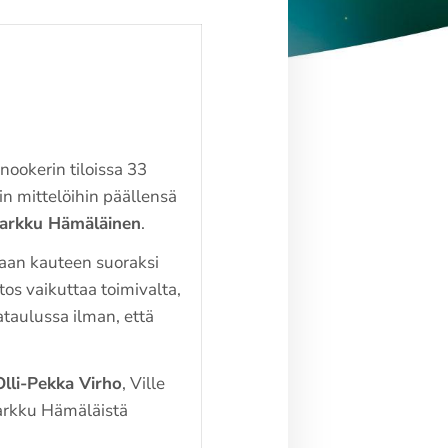
nookerin tiloissa 33
in mittelöihin päällensä
arkku Hämäläinen
.
vaan kauteen suoraksi
os vaikuttaa toimivalta,
ataulussa ilman, että
Olli-Pekka Virho
, Ville
Markku Hämäläistä