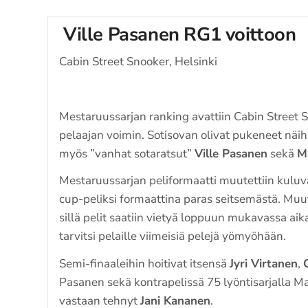
Ville Pasanen RG1 voittoon
Cabin Street Snooker, Helsinki
Mestaruussarjan ranking avattiin Cabin Street S
pelaajan voimin. Sotisovan olivat pukeneet näih
myös ”vanhat sotaratsut”
Ville Pasanen
sekä
M
Mestaruussarjan peliformaatti muutettiin kulu
cup-peliksi formaattina paras seitsemästä. Muut
sillä pelit saatiin vietyä loppuun mukavassa aik
tarvitsi pelaille viimeisiä pelejä yömyöhään.
Semi-finaaleihin hoitivat itsensä
Jyri Virtanen
,
Pasanen sekä kontrapelissä 75 lyöntisarjalla 
vastaan tehnyt
Jani Kananen
.