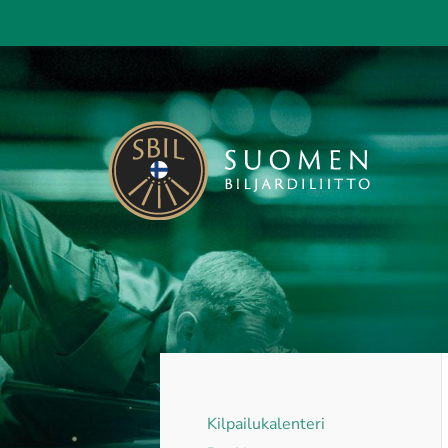
Siirry
sivun
sisältöön
Suomen Biljardiliitto ry
Kilpailukalenteri