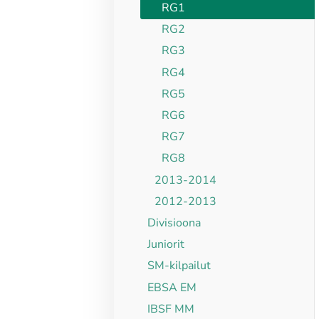
RG1
RG2
RG3
RG4
RG5
RG6
RG7
RG8
2013-2014
2012-2013
Divisioona
Juniorit
SM-kilpailut
EBSA EM
IBSF MM