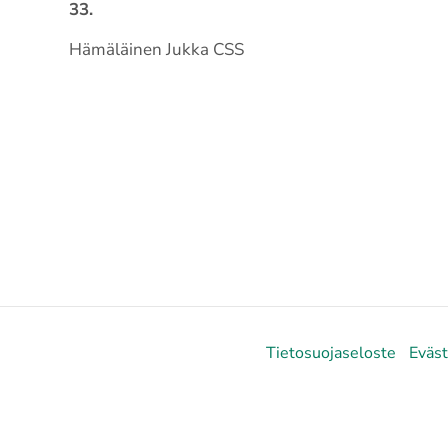
33.
Hämäläinen Jukka CSS
Tietosuojaseloste
Eväs