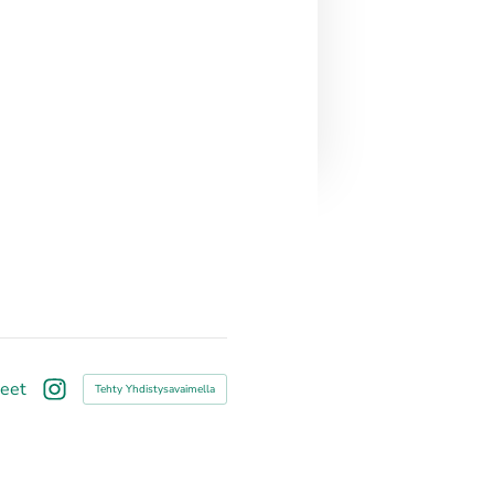
teet
Tehty Yhdistysavaimella
Instagram