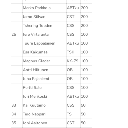
Marko Parkkola
ABTku
200
Jarno Sillvan
CST
200
Tshering Topden
CSS
200
25
Jere Virtaranta
CSS
100
Tuure Lappalainen
ABTku
100
Esa Kaikumaa
TSK
100
Magnus Glader
KK-79
100
Antti Hiltunen
OB
100
Juha Rajaniemi
OB
100
Pertti Salo
CSS
100
Jori Merikoski
ABTku
100
33
Kai Kuutamo
CSS
50
34
Tero Nappari
TS
50
35
Joni Aaltonen
CST
50