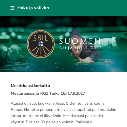
Siirry
Haku ja valikko
sivun
sisältöön
Suomen Biljardiliitto ry
Mestiskausi korkattu
Mestaruussarja RG1 Turku 16.-17.9.2017
Alussa oli suo, kuokka ja Jussi. Sitten tuli vera, köö ja
Roope. No totta puhuen siinä välissä tapahtui pari muutakin
juttua, mutta ne ei liity tähän. Mestiskausi polkaistiin
käyntiin Turussa 39 pelaajan voimin. Paikalla oli