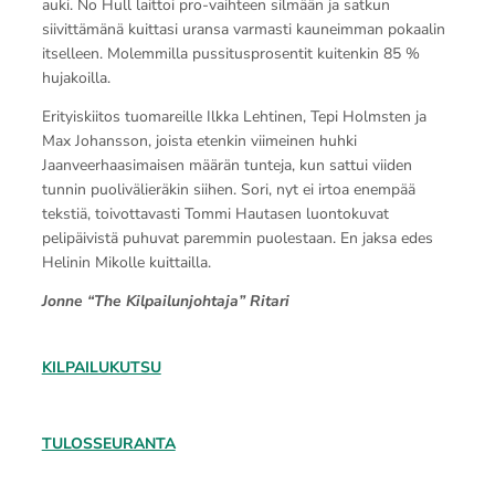
auki. No Hull laittoi pro-vaihteen silmään ja satkun
siivittämänä kuittasi uransa varmasti kauneimman pokaalin
itselleen. Molemmilla pussitusprosentit kuitenkin 85 %
hujakoilla.
Erityiskiitos tuomareille Ilkka Lehtinen, Tepi Holmsten ja
Max Johansson, joista etenkin viimeinen huhki
Jaanveerhaasimaisen määrän tunteja, kun sattui viiden
tunnin puolivälieräkin siihen. Sori, nyt ei irtoa enempää
tekstiä, toivottavasti Tommi Hautasen luontokuvat
pelipäivistä puhuvat paremmin puolestaan. En jaksa edes
Helinin Mikolle kuittailla.
Jonne “The Kilpailunjohtaja” Ritari
KILPAILUKUTSU
TULOSSEURANTA