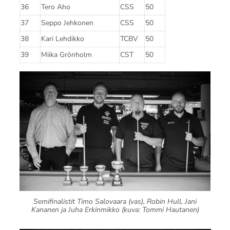
36
Tero Aho
CSS
50
37
Seppo Jehkonen
CSS
50
38
Kari Lehdikko
TCBV
50
39
Miika Grönholm
CST
50
Semifinalistit Timo Salovaara (vas), Robin Hull, Jani
Kananen ja Juha Erkinmikko (kuva: Tommi Hautanen)