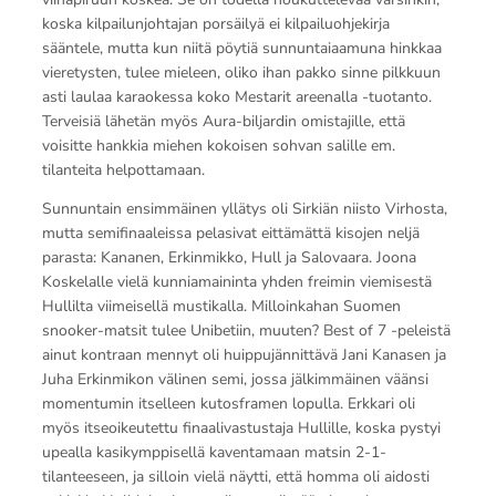
koska kilpailunjohtajan porsäilyä ei kilpailuohjekirja
sääntele, mutta kun niitä pöytiä sunnuntaiaamuna hinkkaa
vieretysten, tulee mieleen, oliko ihan pakko sinne pilkkuun
asti laulaa karaokessa koko Mestarit areenalla -tuotanto.
Terveisiä lähetän myös Aura-biljardin omistajille, että
voisitte hankkia miehen kokoisen sohvan salille em.
tilanteita helpottamaan.
Sunnuntain ensimmäinen yllätys oli Sirkiän niisto Virhosta,
mutta semifinaaleissa pelasivat eittämättä kisojen neljä
parasta: Kananen, Erkinmikko, Hull ja Salovaara. Joona
Koskelalle vielä kunniamaininta yhden freimin viemisestä
Hullilta viimeisellä mustikalla. Milloinkahan Suomen
snooker-matsit tulee Unibetiin, muuten? Best of 7 -peleistä
ainut kontraan mennyt oli huippujännittävä Jani Kanasen ja
Juha Erkinmikon välinen semi, jossa jälkimmäinen väänsi
momentumin itselleen kutosframen lopulla. Erkkari oli
myös itseoikeutettu finaalivastustaja Hullille, koska pystyi
upealla kasikymppisellä kaventamaan matsin 2-1-
tilanteeseen, ja silloin vielä näytti, että homma oli aidosti