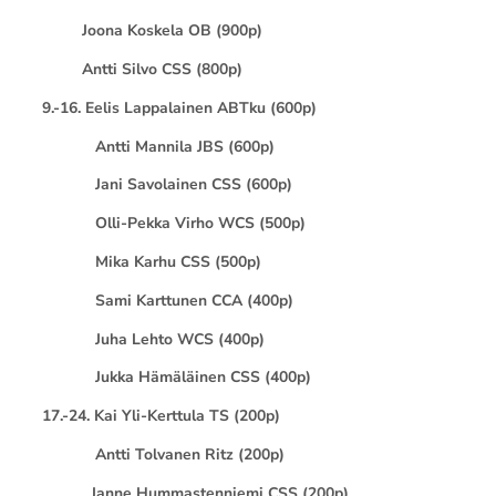
Joona Koskela OB (900p)
Antti Silvo CSS (800p)
9.-16. Eelis Lappalainen ABTku (600p)
Antti Mannila JBS (600p)
Jani Savolainen CSS (600p)
Olli-Pekka Virho WCS (500p)
Mika Karhu CSS (500p)
Sami Karttunen CCA (400p)
Juha Lehto WCS (400p)
Jukka Hämäläinen CSS (400p)
17.-24. Kai Yli-Kerttula TS (200p)
Antti Tolvanen Ritz (200p)
Janne Hummastenniemi CSS (200p)