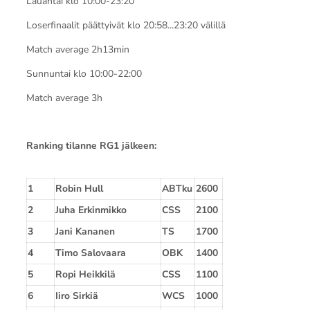
Lauantai klo 10:00-23:20
Loserfinaalit päättyivät klo 20:58...23:20 välillä
Match average 2h13min
Sunnuntai klo 10:00-22:00
Match average 3h
Ranking tilanne RG1 jälkeen:
1
Robin Hull
ABTku
2600
2
Juha Erkinmikko
CSS
2100
3
Jani Kananen
TS
1700
4
Timo Salovaara
OBK
1400
5
Ropi Heikkilä
CSS
1100
6
Iiro Sirkiä
WCS
1000