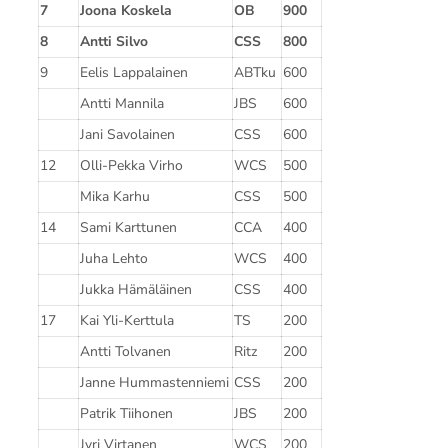
7
Joona Koskela
OB
900
8
Antti Silvo
CSS
800
9
Eelis Lappalainen
ABTku
600
Antti Mannila
JBS
600
Jani Savolainen
CSS
600
12
Olli-Pekka Virho
WCS
500
Mika Karhu
CSS
500
14
Sami Karttunen
CCA
400
Juha Lehto
WCS
400
Jukka Hämäläinen
CSS
400
17
Kai Yli-Kerttula
TS
200
Antti Tolvanen
Ritz
200
Janne Hummastenniemi
CSS
200
Patrik Tiihonen
JBS
200
Jyri Virtanen
WCS
200