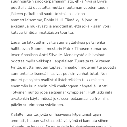
suurinpiirtein snookerparhaimmisto, ehkä Niva ja Lyyra
puuttui siltä osastolta, mutta muutaman vuoden tauon
jälkeen paikalle oli saatu toistaiseksi ainoa
ammattilaisemme, Robin Hull. Tämä kyllä joudutti
aikataulua mukavasti ja ehdotankin, että joka kisaan voisi
kutsua kiintiöammattilaisen tourilta.
Lauantai lätkyteltiin vailla suuria yllätyksiä paitsi ehkä
hallitsevan Suomen mestarin Patrik Tiihosen kumarrus
loser-finaalissa Antti Silvolle. Menestystä olisi voinut
odottaa myös vaikkapa Lappalaisen Tuurelta tai Virtasen
Jyriltä, mutta muuten tuplaeliminaation molemmilta puolilta
sunnuntaille itsensä hilasivat poliisin vanhat tutut. Noin
puolet pelaajista osallistui listabreikkien tuikkimiseen
enemmän kuin ehdin niitä challongeen näpytellä. Antti
Tolvanen riuhtoi jopa seitsemänkymppisen; Hull lätki niitä
arvatenkin käytännössä jokaiseen pelaamaansa freimiin,
päivän suurimpana ysivitonen.
Kaikille nuorille, joilla on haaveena kilpailunjohtajan
ammatti, haluan valistaa, että väliyönä ei kannata siihen
viinapiruun koskea. Se on todella houkuttelevaa varsinkin,