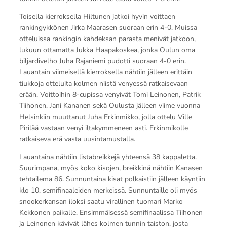
Toisella kierroksella Hiltunen jatkoi hyvin voittaen
rankingykkönen Jirka Maarasen suoraan erin 4-0. Muissa
otteluissa rankingin kahdeksan parasta menivät jatkoon,
lukuun ottamatta Jukka Haapakoskea, jonka Oulun oma
biljardivelho Juha Rajaniemi pudotti suoraan 4-0 erin.
Lauantain viimeisellä kierroksella nähtiin jälleen erittäin
tiukkoja otteluita kolmen niistä venyessä ratkaisevaan
erään. Voittoihin 8-cupissa venyivät Tomi Leinonen, Patrik
Tiihonen, Jani Kananen sekä Oulusta jälleen viime vuonna
Helsinkiin muuttanut Juha Erkinmikko, jolla ottelu Ville
Pirilää vastaan venyi iltakymmeneen asti. Erkinmikolle
ratkaiseva erä vasta uusintamustalla.
Lauantaina nähtiin listabreikkejä yhteensä 38 kappaletta.
Suurimpana, myös koko kisojen, breikkinä nähtiin Kanasen
tehtailema 86. Sunnuntaina kisat polkaistiin jälleen käyntiin
klo 10, semifinaaleiden merkeissä. Sunnuntaille oli myös
snookerkansan iloksi saatu virallinen tuomari Marko
Kekkonen paikalle. Ensimmäisessä semifinaalissa Tiihonen
ja Leinonen kävivät lähes kolmen tunnin taiston, josta