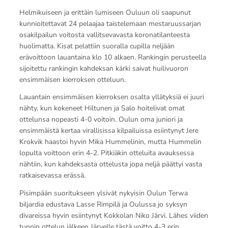
Helmikuiseen ja erittäin lumiseen Ouluun oli saapunut
kunnioitettavat 24 pelaajaa taistelemaan mestaruussarjan
osakilpailun voitosta vallitsevavasta koronatilanteesta
huolimatta. Kisat pelattiin suoralla cupilla neljään
erävoittoon lauantaina klo 10 alkaen. Rankingin perusteella
sijoitettu rankingin kahdeksan kärki saivat huilivuoron
ensimmäisen kierroksen otteluun.
Lauantain ensimmäisen kierroksen osalta yllätyksiä ei juuri
nähty, kun kokeneet Hiltunen ja Salo hoitelivat omat
ottelunsa nopeasti 4-0 voitoin. Oulun oma juniori ja
ensimmäistä kertaa virallisissa kilpailuissa esiintynyt Jere
Krokvik haastoi hyvin Mika Hummelinin, mutta Hummelin
lopulta voittoon erin 4-2. Pitkiäkin otteluita avauksessa
nähtiin, kun kahdeksasta ottelusta jopa neljä päättyi vasta
ratkaisevassa erässä.
Pisimpään suoritukseen ylsivät nykyisin Oulun Terwa
biljardia edustava Lasse Rimpilä ja Oulussa jo syksyn
divareissa hyvin esiintynyt Kokkolan Niko Järvi. Lähes viiden
tunnin ottelun jälkeen Järvelle tästä voitto 4-3 erin.