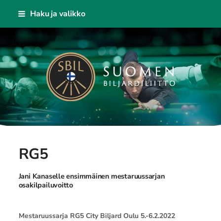
Siirry
Haku ja valikko
sivun
sisältöön
Suomen Biljardiliitto ry
RG5
Jani Kanaselle ensimmäinen mestaruussarjan
osakilpailuvoitto
Mestaruussarja RG5 City Biljard Oulu 5.-6.2.2022