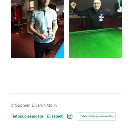
©
Suomen Biljardiliitto ry
Tietosuojaseloste
Evästeet
Tehty Yhdistysavaimella
Instagram