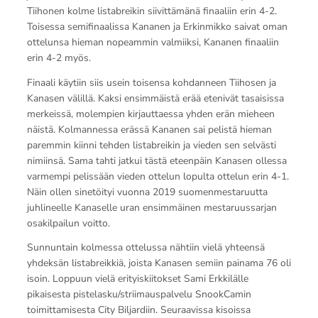
Tiihonen kolme listabreikin siivittämänä finaaliin erin 4-2.
Toisessa semifinaalissa Kananen ja Erkinmikko saivat oman
ottelunsa hieman nopeammin valmiiksi, Kananen finaaliin
erin 4-2 myös.
Finaali käytiin siis usein toisensa kohdanneen Tiihosen ja
Kanasen välillä. Kaksi ensimmäistä erää etenivät tasaisissa
merkeissä, molempien kirjauttaessa yhden erän mieheen
näistä. Kolmannessa erässä Kananen sai pelistä hieman
paremmin kiinni tehden listabreikin ja vieden sen selvästi
nimiinsä. Sama tahti jatkui tästä eteenpäin Kanasen ollessa
varmempi pelissään vieden ottelun lopulta ottelun erin 4-1.
Näin ollen sinetöityi vuonna 2019 suomenmestaruutta
juhlineelle Kanaselle uran ensimmäinen mestaruussarjan
osakilpailun voitto.
Sunnuntain kolmessa ottelussa nähtiin vielä yhteensä
yhdeksän listabreikkiä, joista Kanasen semiin painama 76 oli
isoin. Loppuun vielä erityiskiitokset Sami Erkkilälle
pikaisesta pistelasku/striimauspalvelu SnookCamin
toimittamisesta City Biljardiin. Seuraavissa kisoissa