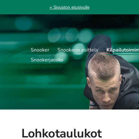
« Sivuston etusivulle
Snooker
Snookerin esittely
Kilpailutoimin
Snookerjaosto
Lohkotaulukot