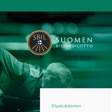
Siirry
sivun
sisältöön
Suomen Biljardiliitto ry
Kilpailukalenteri