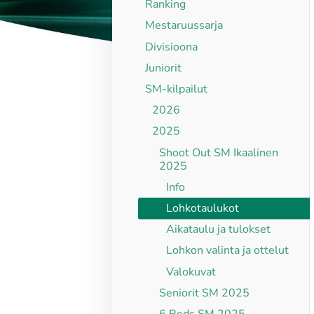
Ranking
Mestaruussarja
Divisioona
Juniorit
SM-kilpailut
2026
2025
Shoot Out SM Ikaalinen
2025
Info
Lohkotaulukot
Aikataulu ja tulokset
Lohkon valinta ja ottelut
Valokuvat
Seniorit SM 2025
6 Reds SM 2025