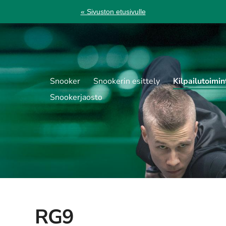
« Sivuston etusivulle
Snooker
Snookerin esittely
Kilpailutoimin
Snookerjaosto
RG9