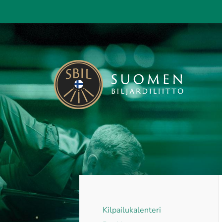
Siirry
sivun
sisältöön
Suomen Biljardiliitto ry
Kilpailukalenteri