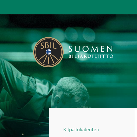
Siirry
sivun
sisältöön
Suomen Biljardiliitto ry
Kilpailukalenteri