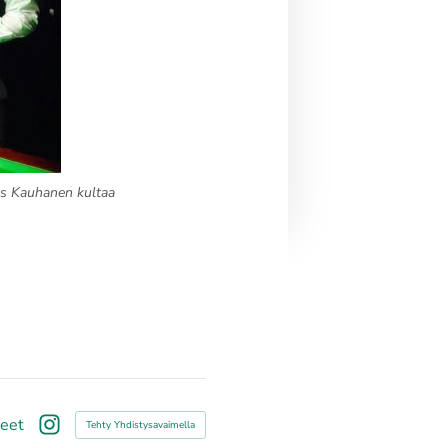
es Kauhanen kultaa
teet
Tehty Yhdistysavaimella
Instagram