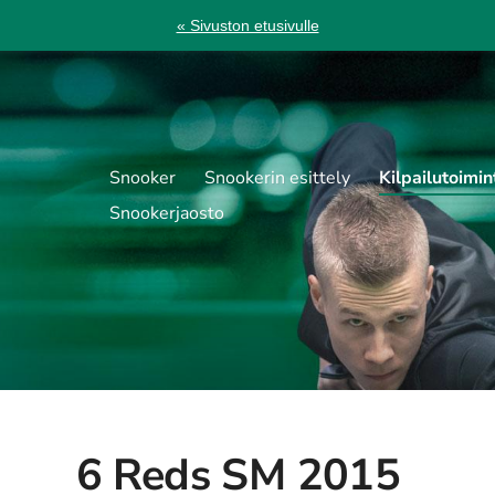
« Sivuston etusivulle
Snooker
Snookerin esittely
Kilpailutoimin
Snookerjaosto
6 Reds SM 2015