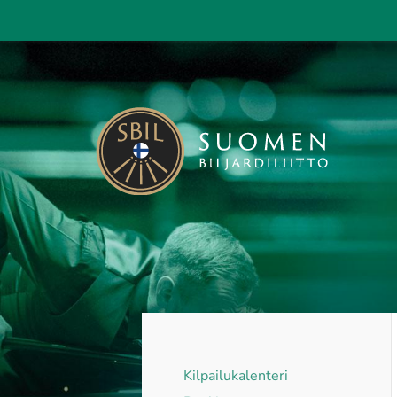
Siirry
sivun
sisältöön
Suomen Biljardiliitto ry
Kilpailukalenteri