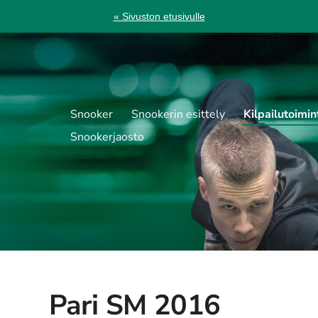
« Sivuston etusivulle
Snooker
Snookerin esittely
Kilpailutoimin
Snookerjaosto
Pari SM 2016