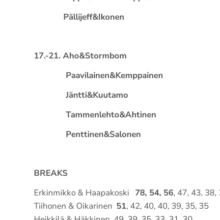
Pällijeff&Ikonen
17.-21. Aho&Stormbom
Paavilainen&Kemppainen
Jäntti&Kuutamo
Tammenlehto&Ahtinen
Penttinen&Salonen
BREAKS
Erkinmikko & Haapakoski
78, 54, 56
, 47, 43, 38,
Tiihonen & Oikarinen
51
, 42, 40, 40, 39, 35, 35
Heikkilä & Häkkinen 49, 39, 35, 33, 31, 30