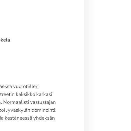
kela
taessa vuorotellen
treetin kaksikko karkasi
. Normaalisti vastustajan
lkoi Jyväskylän dominointi,
ntia kestäneessä yhdeksän