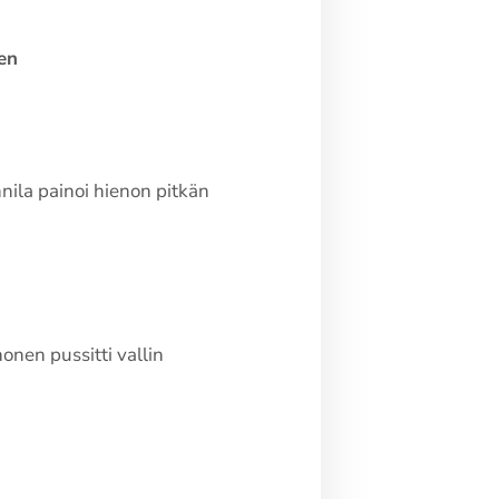
en
nnila painoi hienon pitkän
honen pussitti vallin