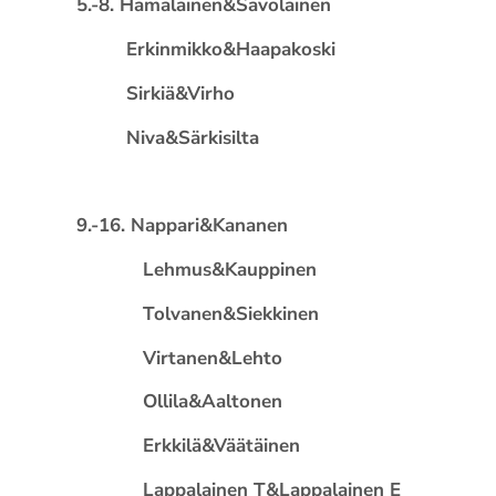
5.-8. Hämäläinen&Savolainen
Erkinmikko&Haapakoski
Sirkiä&Virho
Niva&Särkisilta
9.-16. Nappari&Kananen
Lehmus&Kauppinen
Tolvanen&Siekkinen
Virtanen&Lehto
Ollila&Aaltonen
Erkkilä&Väätäinen
Lappalainen T&Lappalainen E